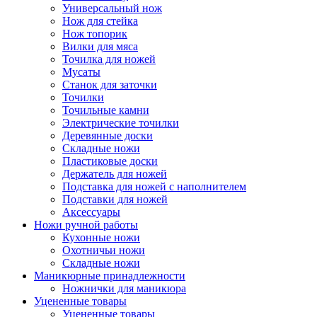
Универсальный нож
Нож для стейка
Нож топорик
Вилки для мяса
Точилка для ножей
Мусаты
Станок для заточки
Точилки
Точильные камни
Электрические точилки
Деревянные доски
Складные ножи
Пластиковые доски
Держатель для ножей
Подставка для ножей с наполнителем
Подставки для ножей
Аксессуары
Ножи ручной работы
Кухонные ножи
Охотничьи ножи
Складные ножи
Маникюрные принадлежности
Ножнички для маникюра
Уцененные товары
Уцененные товары