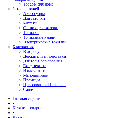
Товары для дома
Заточка ножей
Аксессуары
Для заточки
Мусаты
Станок для заточки
Точилки
Точильные камни
Электрические точилки
Благовония
В дорогу
Держатели и подставки
Длительного горения
Ежедневные
Изысканные
Малодымные
Премиум
Прессованые Himenoka
Саше
Главная страница
•
Каталог товаров
•
Луки