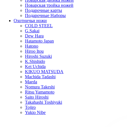
Поварская двойка ножей
Поварская тройка ножей
Подарочные карты
Подарочные Наборы
Охотничьи ножи
COLD STEEL
G.Sakai
Dew Hara
Hatamoto Japan
Hatono
Hiroo Itou
Hiroshi Suzuki
K.Shishido
Kei Uchida
KIKUO MATSUDA
Machida Tadashi
Maeda
Nomura Takeshi
Ritsu Yamamoto
Saito Hiroshi
Takahashi Toshiyuki
Tojiro
Yukio Nibe