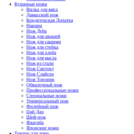
Кухонные ножи
Вилка для мяса
Дамасский нож
Кондитерская Лопатка
Накири
Нож Деба
Нож для овощей
Нож для сашими
Нож для стейка
Нож для хлеба
Нож для масла
Нож из стали
Нож Сантоку
Нож Слайсер
Нож Топорик
Обвалочный нож
Профессиональные ножи
Специальные ножи
Универсальный нож
Филейный нож
Цай Дао
Шеф нож
Янагиба
Японские ножи
Товары для дома