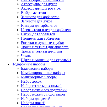
Аксессуары для луков
Аксессуары для рогаток
Виброгасители
Запчасти для арбалетов
Запчасти для луков
Киверы для арбалетов
Натяжители плеч для арбалета
Плечи для арбалетов
Прицелы для арбалетов
Рогатки и духовые трубки
Тросы и тетивы для арбалета
Тросы и тетивы для лука
Чехлы
Щиты и мишени для стрельбы
Подарочные наборы
Благовония наборы
Комбинированные наборы
Маникюрные наборы
Набор досок
Набор из четырех ножей
Набор ножей без подставки
Набор ножей с подставкой
Наборы для детей
Наборы ножей