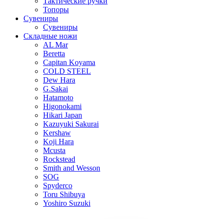
Тактические ручки
Топоры
Сувениры
Сувениры
Складные ножи
AL Mar
Beretta
Capitan Koyama
COLD STEEL
Dew Hara
G.Sakai
Hatamoto
Higonokami
Hikari Japan
Kazuyuki Sakurai
Kershaw
Koji Hara
Mcusta
Rockstead
Smith and Wesson
SOG
Spyderco
Toru Shibuya
Yoshiro Suzuki