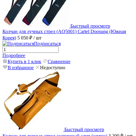
Быстрый просмотр
Колчан для лучных стрел (AQ5001) Cartel Doosung (Южная
Корея)
5 050 ₽
/ шт
Подписаться
Подробнее
Купить в 1 клик
Сравнение
В избранное
Недоступно
Быстрый просмотр
Колчан для лучных стрел заспинный элит (замша)
3 200 ₽
/ шт