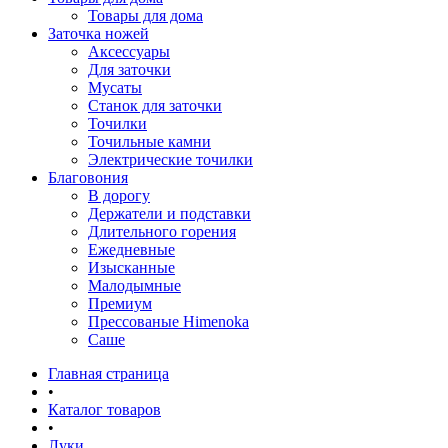
Товары для дома
Заточка ножей
Аксессуары
Для заточки
Мусаты
Станок для заточки
Точилки
Точильные камни
Электрические точилки
Благовония
В дорогу
Держатели и подставки
Длительного горения
Ежедневные
Изысканные
Малодымные
Премиум
Прессованые Himenoka
Саше
Главная страница
•
Каталог товаров
•
Луки