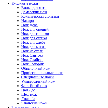
Кухонные ножи
Вилка для мяса
Дамасский нож
Кондитерская Лопатка
Накири
Нож Деба
Нож для овощей
Нож для сашими
Нож для стейка
Нож для хлеба
Нож для масла
Нож из стали
Нож Сантоку
Нож Слайсер
Нож Топорик
Обвалочный нож
Профессиональные ножи
Специальные ножи
Универсальный нож
Филейный нож
Цай Дао
Шеф нож
Янагиба
Японские ножи
Товары для дома