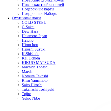
Поварская двойка ножей
Поварская тройка ножей
Подарочные карты
Подарочные Наборы
Охотничьи ножи
COLD STEEL
G.Sakai
Dew Hara
Hatamoto Japan
Hatono
Hiroo Itou
Hiroshi Suzuki
K.Shishido
Kei Uchida
KIKUO MATSUDA
Machida Tadashi
Maeda
Nomura Takeshi
Ritsu Yamamoto
Saito Hiroshi
Takahashi Toshiyuki
Tojiro
Yukio Nibe