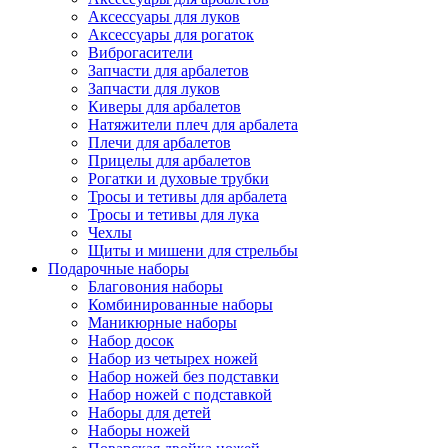
Аксессуары для луков
Аксессуары для рогаток
Виброгасители
Запчасти для арбалетов
Запчасти для луков
Киверы для арбалетов
Натяжители плеч для арбалета
Плечи для арбалетов
Прицелы для арбалетов
Рогатки и духовые трубки
Тросы и тетивы для арбалета
Тросы и тетивы для лука
Чехлы
Щиты и мишени для стрельбы
Подарочные наборы
Благовония наборы
Комбинированные наборы
Маникюрные наборы
Набор досок
Набор из четырех ножей
Набор ножей без подставки
Набор ножей с подставкой
Наборы для детей
Наборы ножей