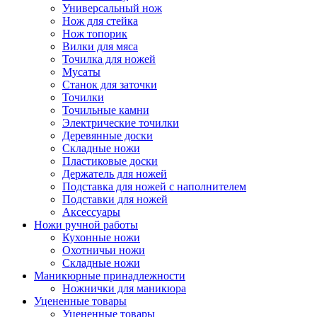
Универсальный нож
Нож для стейка
Нож топорик
Вилки для мяса
Точилка для ножей
Мусаты
Станок для заточки
Точилки
Точильные камни
Электрические точилки
Деревянные доски
Складные ножи
Пластиковые доски
Держатель для ножей
Подставка для ножей с наполнителем
Подставки для ножей
Аксессуары
Ножи ручной работы
Кухонные ножи
Охотничьи ножи
Складные ножи
Маникюрные принадлежности
Ножнички для маникюра
Уцененные товары
Уцененные товары