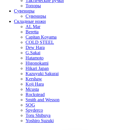
Тактические ручки
Топоры
Сувениры
Сувениры
Складные ножи
AL Mar
Beretta
Capitan Koyama
COLD STEEL
Dew Hara
G.Sakai
Hatamoto
Higonokami
Hikari Japan
Kazuyuki Sakurai
Kershaw
Koji Hara
Mcusta
Rockstead
Smith and Wesson
SOG
Spyderco
Toru Shibuya
Yoshiro Suzuki