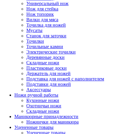
Универсальный нож
Нож для стейка
Нож топорик
Вилки для мяса
Точилка для ножей
Мусаты
Станок для заточки
Точилки
Точильные камни
Электрические точилки
Деревянные доски
Складные ножи
Пластиковые доски
Держатель для ножей
Подставка для ножей с наполнителем
Подставки для ножей
Аксессуары
Ножи ручной работы
Кухонные ножи
Охотничьи ножи
Складные ножи
Маникюрные принадлежности
Ножнички для маникюра
Уцененные товары
Уцененные товары