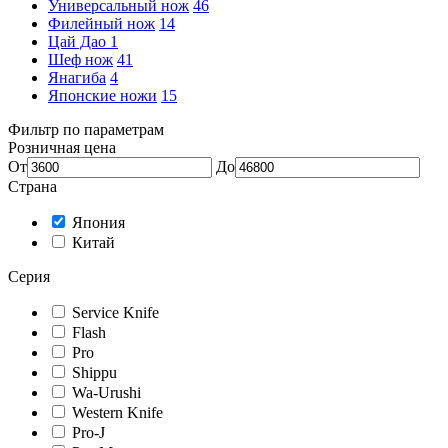
Универсальный нож
46
Филейный нож
14
Цай Дао
1
Шеф нож
41
Янагиба
4
Японские ножи
15
Фильтр по параметрам
Розничная цена
От
До
Страна
Япония
Китай
Серия
Service Knife
Flash
Pro
Shippu
Wa-Urushi
Western Knife
Pro-J