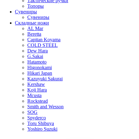
Тактические ручки
Топоры
Сувениры
Сувениры
Складные ножи
AL Mar
Beretta
Capitan Koyama
COLD STEEL
Dew Hara
G.Sakai
Hatamoto
Higonokami
Hikari Japan
Kazuyuki Sakurai
Kershaw
Koji Hara
Mcusta
Rockstead
Smith and Wesson
SOG
Spyderco
Toru Shibuya
Yoshiro Suzuki