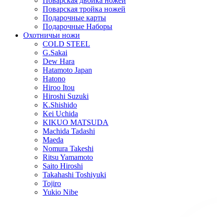
Поварская двойка ножей
Поварская тройка ножей
Подарочные карты
Подарочные Наборы
Охотничьи ножи
COLD STEEL
G.Sakai
Dew Hara
Hatamoto Japan
Hatono
Hiroo Itou
Hiroshi Suzuki
K.Shishido
Kei Uchida
KIKUO MATSUDA
Machida Tadashi
Maeda
Nomura Takeshi
Ritsu Yamamoto
Saito Hiroshi
Takahashi Toshiyuki
Tojiro
Yukio Nibe