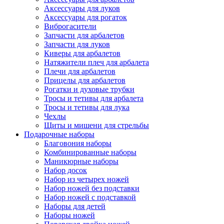
Аксессуары для луков
Аксессуары для рогаток
Виброгасители
Запчасти для арбалетов
Запчасти для луков
Киверы для арбалетов
Натяжители плеч для арбалета
Плечи для арбалетов
Прицелы для арбалетов
Рогатки и духовые трубки
Тросы и тетивы для арбалета
Тросы и тетивы для лука
Чехлы
Щиты и мишени для стрельбы
Подарочные наборы
Благовония наборы
Комбинированные наборы
Маникюрные наборы
Набор досок
Набор из четырех ножей
Набор ножей без подставки
Набор ножей с подставкой
Наборы для детей
Наборы ножей