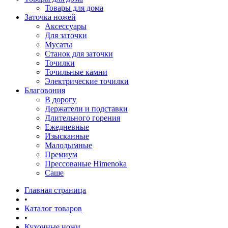
Товары для дома
Заточка ножей
Аксессуары
Для заточки
Мусаты
Станок для заточки
Точилки
Точильные камни
Электрические точилки
Благовония
В дорогу
Держатели и подставки
Длительного горения
Ежедневные
Изысканные
Малодымные
Премиум
Прессованые Himenoka
Саше
Главная страница
•
Каталог товаров
•
Кухонные ножи