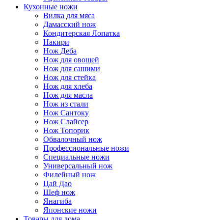
Кухонные ножи
Вилка для мяса
Дамасский нож
Кондитерская Лопатка
Накири
Нож Деба
Нож для овощей
Нож для сашими
Нож для стейка
Нож для хлеба
Нож для масла
Нож из стали
Нож Сантоку
Нож Слайсер
Нож Топорик
Обвалочный нож
Профессиональные ножи
Специальные ножи
Универсальный нож
Филейный нож
Цай Дао
Шеф нож
Янагиба
Японские ножи
Товары для дома