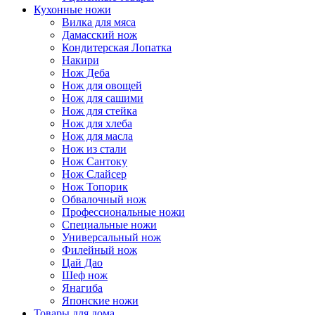
Кухонные ножи
Вилка для мяса
Дамасский нож
Кондитерская Лопатка
Накири
Нож Деба
Нож для овощей
Нож для сашими
Нож для стейка
Нож для хлеба
Нож для масла
Нож из стали
Нож Сантоку
Нож Слайсер
Нож Топорик
Обвалочный нож
Профессиональные ножи
Специальные ножи
Универсальный нож
Филейный нож
Цай Дао
Шеф нож
Янагиба
Японские ножи
Товары для дома