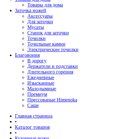
Товары для дома
Заточка ножей
Аксессуары
Для заточки
Мусаты
Станок для заточки
Точилки
Точильные камни
Электрические точилки
Благовония
В дорогу
Держатели и подставки
Длительного горения
Ежедневные
Изысканные
Малодымные
Премиум
Прессованые Himenoka
Саше
Главная страница
•
Каталог товаров
•
Кухонные ножи