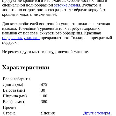
продукт не крошится и не ломается. Особенность клинка в
специальной волнообразной
заточке лезвия
. Зубчатое и
достаточно острое, оно легко разрезает твёрдую корку без
крошек и мякоть, не сминая её.
Для всех любителей восточной кухни эти ножи – настоящая
находка. Тончайший уровень заточки требует хороших
навыков от повара и аккуратного обращения. Красивая
подарочная упаковка
превращает нож Тоджиро в прекрасный
подарок.
Не рекомендуем мыть в посудомоечной машине.
Характеристики
Вес и габариты
Длина (мм)
475
Высота (мм)
30
Ширина (мм)
100
Вес (грамм)
380
Прочие
Страна
Япония
Другие товары