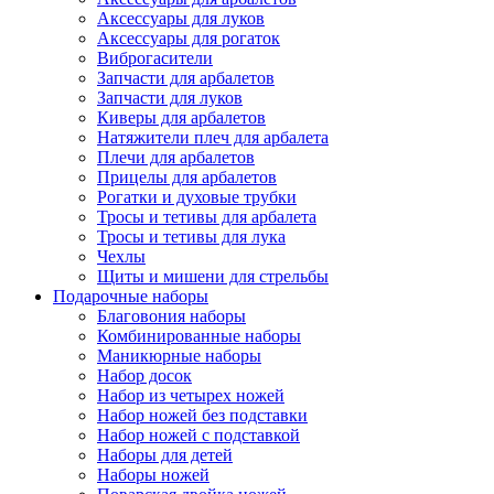
Аксессуары для луков
Аксессуары для рогаток
Виброгасители
Запчасти для арбалетов
Запчасти для луков
Киверы для арбалетов
Натяжители плеч для арбалета
Плечи для арбалетов
Прицелы для арбалетов
Рогатки и духовые трубки
Тросы и тетивы для арбалета
Тросы и тетивы для лука
Чехлы
Щиты и мишени для стрельбы
Подарочные наборы
Благовония наборы
Комбинированные наборы
Маникюрные наборы
Набор досок
Набор из четырех ножей
Набор ножей без подставки
Набор ножей с подставкой
Наборы для детей
Наборы ножей