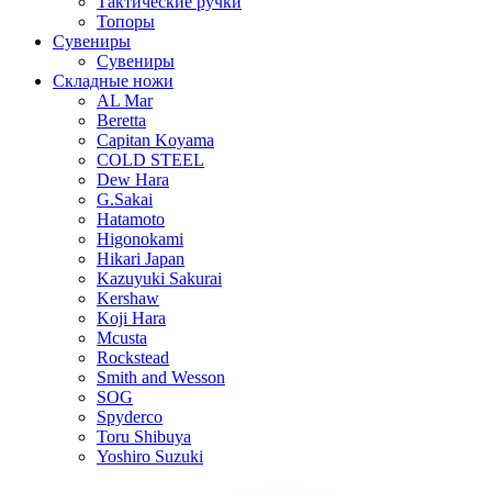
Тактические ручки
Топоры
Сувениры
Сувениры
Складные ножи
AL Mar
Beretta
Capitan Koyama
COLD STEEL
Dew Hara
G.Sakai
Hatamoto
Higonokami
Hikari Japan
Kazuyuki Sakurai
Kershaw
Koji Hara
Mcusta
Rockstead
Smith and Wesson
SOG
Spyderco
Toru Shibuya
Yoshiro Suzuki