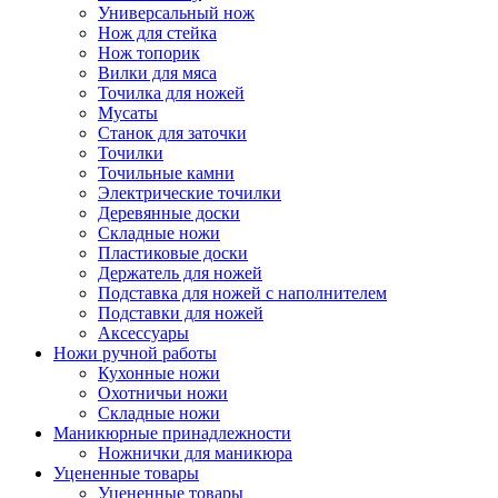
Универсальный нож
Нож для стейка
Нож топорик
Вилки для мяса
Точилка для ножей
Мусаты
Станок для заточки
Точилки
Точильные камни
Электрические точилки
Деревянные доски
Складные ножи
Пластиковые доски
Держатель для ножей
Подставка для ножей с наполнителем
Подставки для ножей
Аксессуары
Ножи ручной работы
Кухонные ножи
Охотничьи ножи
Складные ножи
Маникюрные принадлежности
Ножнички для маникюра
Уцененные товары
Уцененные товары