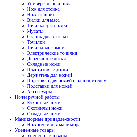
Универсальный нож
Нож для стейка
Нож топорик
Вилки для мяса
Точилка для ножей
Мусаты
Станок для заточки
Точилки
Точильные камни
Электрические точилки
Деревянные доски
Складные ножи
Пластиковые доски
Держатель для ножей
Подставка для ножей с наполнителем
Подставки для ножей
Аксессуары
Ножи ручной работы
Кухонные ножи
Охотничьи ножи
Складные ножи
Маникюрные принадлежности
Ножнички для маникюра
Уцененные товары
Уцененные товары