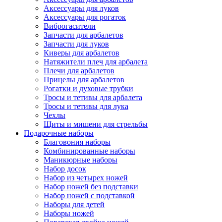
Аксессуары для луков
Аксессуары для рогаток
Виброгасители
Запчасти для арбалетов
Запчасти для луков
Киверы для арбалетов
Натяжители плеч для арбалета
Плечи для арбалетов
Прицелы для арбалетов
Рогатки и духовые трубки
Тросы и тетивы для арбалета
Тросы и тетивы для лука
Чехлы
Щиты и мишени для стрельбы
Подарочные наборы
Благовония наборы
Комбинированные наборы
Маникюрные наборы
Набор досок
Набор из четырех ножей
Набор ножей без подставки
Набор ножей с подставкой
Наборы для детей
Наборы ножей