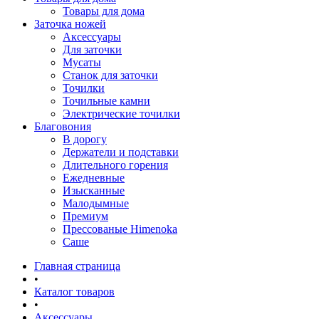
Товары для дома
Заточка ножей
Аксессуары
Для заточки
Мусаты
Станок для заточки
Точилки
Точильные камни
Электрические точилки
Благовония
В дорогу
Держатели и подставки
Длительного горения
Ежедневные
Изысканные
Малодымные
Премиум
Прессованые Himenoka
Саше
Главная страница
•
Каталог товаров
•
Аксессуары