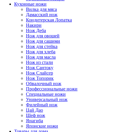
Кухонные ножи
Вилка для мяса
Дамасский нож
Кондитерская Лопатка
Накири
Нож Деба
Нож для овощей
Нож для сашими
Нож для стейка
Нож для хлеба
Нож для масла
Нож из стали
Нож Сантоку
Нож Слайсер
Нож Топорик
Обвалочный нож
Профессиональные ножи
Специальные ножи
Универсальный нож
Филейный нож
Цай Дао
Шеф нож
Янагиба
Японские ножи
Товары для дома