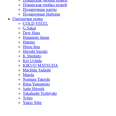
Поварская двойка ножей
Поварская тройка ножей
Подарочные карты
Подарочные Наборы
Охотничьи ножи
COLD STEEL
G.Sakai
Dew Hara
Hatamoto Japan
Hatono
Hiroo Itou
Hiroshi Suzuki
K.Shishido
Kei Uchida
KIKUO MATSUDA
Machida Tadashi
Maeda
Nomura Takeshi
Ritsu Yamamoto
Saito Hiroshi
Takahashi Toshiyuki
Tojiro
Yukio Nibe