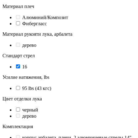
Материал плеч
Алюминий/Композит
Фибергласс
Материал рукояти лука, арбалета
дерево
Стандарт стрел
16
Усилие натяжения, lbs
95 lbs (43 кгс)
Цвет отделки лука
черный
дерево
Комплектация
корпус арбалета, плечи, 2 алюминиевые стрелы 14",