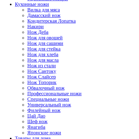
Кухонные ножи
Вилка для мяса
Дамасский нож
Кондитерская Лопатка
Накири
Нож Деба
Нож для овощей
Нож для сашими
Нож для стейка
Нож для хлеба
Нож для масла
Нож из стали
Нож Сантоку
Нож Слайсер
Нож Топорик
Обвалочный нож
Профессиональные ножи
Специальные ножи
Универсальный нож
Филейный нож
Цай Дао
Шеф нож
Янагиба
Японские ножи
Товары для дома