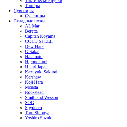
Тактические ручки
Топоры
Сувениры
Сувениры
Складные ножи
AL Mar
Beretta
Capitan Koyama
COLD STEEL
Dew Hara
G.Sakai
Hatamoto
Higonokami
Hikari Japan
Kazuyuki Sakurai
Kershaw
Koji Hara
Mcusta
Rockstead
Smith and Wesson
SOG
Spyderco
Toru Shibuya
Yoshiro Suzuki