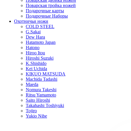
Поварская двойка ножей
Поварская тройка ножей
Подарочные карты
Подарочные Наборы
Охотничьи ножи
COLD STEEL
G.Sakai
Dew Hara
Hatamoto Japan
Hatono
Hiroo Itou
Hiroshi Suzuki
K.Shishido
Kei Uchida
KIKUO MATSUDA
Machida Tadashi
Maeda
Nomura Takeshi
Ritsu Yamamoto
Saito Hiroshi
Takahashi Toshiyuki
Tojiro
Yukio Nibe