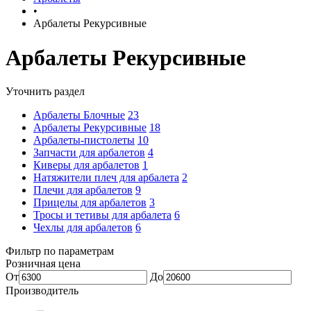
•
Арбалеты Рекурсивные
Арбалеты Рекурсивные
Уточнить раздел
Арбалеты Блочные
23
Арбалеты Рекурсивные
18
Арбалеты-пистолеты
10
Запчасти для арбалетов
4
Киверы для арбалетов
1
Натяжители плеч для арбалета
2
Плечи для арбалетов
9
Прицелы для арбалетов
3
Тросы и тетивы для арбалета
6
Чехлы для арбалетов
6
Фильтр по параметрам
Розничная цена
От
До
Производитель