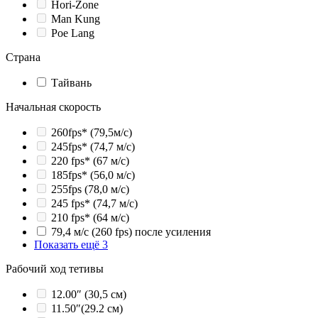
Hori-Zone
Man Kung
Poe Lang
Страна
Тайвань
Начальная скорость
260fps* (79,5м/с)
245fps* (74,7 м/с)
220 fps* (67 м/с)
185fps* (56,0 м/с)
255fps (78,0 м/с)
245 fps* (74,7 м/с)
210 fps* (64 м/с)
79,4 м/с (260 fps) после усиления
Показать ещё 3
Рабочий ход тетивы
12.00″ (30,5 см)
11.50″(29.2 см)