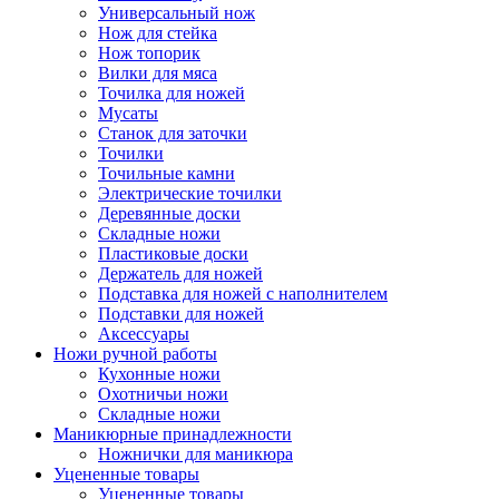
Универсальный нож
Нож для стейка
Нож топорик
Вилки для мяса
Точилка для ножей
Мусаты
Станок для заточки
Точилки
Точильные камни
Электрические точилки
Деревянные доски
Складные ножи
Пластиковые доски
Держатель для ножей
Подставка для ножей с наполнителем
Подставки для ножей
Аксессуары
Ножи ручной работы
Кухонные ножи
Охотничьи ножи
Складные ножи
Маникюрные принадлежности
Ножнички для маникюра
Уцененные товары
Уцененные товары