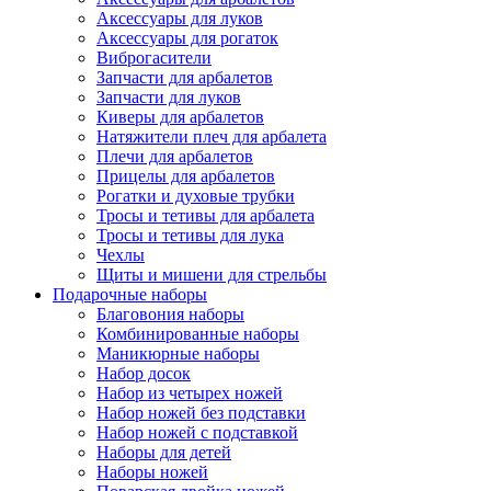
Аксессуары для луков
Аксессуары для рогаток
Виброгасители
Запчасти для арбалетов
Запчасти для луков
Киверы для арбалетов
Натяжители плеч для арбалета
Плечи для арбалетов
Прицелы для арбалетов
Рогатки и духовые трубки
Тросы и тетивы для арбалета
Тросы и тетивы для лука
Чехлы
Щиты и мишени для стрельбы
Подарочные наборы
Благовония наборы
Комбинированные наборы
Маникюрные наборы
Набор досок
Набор из четырех ножей
Набор ножей без подставки
Набор ножей с подставкой
Наборы для детей
Наборы ножей