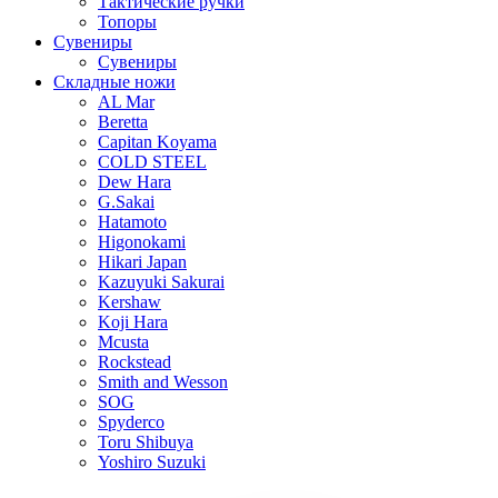
Тактические ручки
Топоры
Сувениры
Сувениры
Складные ножи
AL Mar
Beretta
Capitan Koyama
COLD STEEL
Dew Hara
G.Sakai
Hatamoto
Higonokami
Hikari Japan
Kazuyuki Sakurai
Kershaw
Koji Hara
Mcusta
Rockstead
Smith and Wesson
SOG
Spyderco
Toru Shibuya
Yoshiro Suzuki