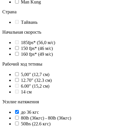
Man Kung
Страна
Тайвань
Начальная скорость
185fps* (56,0 м/с)
150 fps* (46 м/с)
160 fps* (49 м/с)
Рабочий ход тетивы
5,00" (12,7 см)
12.70″ (32.3 см)
6.00″ (15,2 см)
14 см
Усилие натяжения
до 36 кгс
80lb (36кгс) - 80lb (36кгс)
50lbs (22.6 кгс)