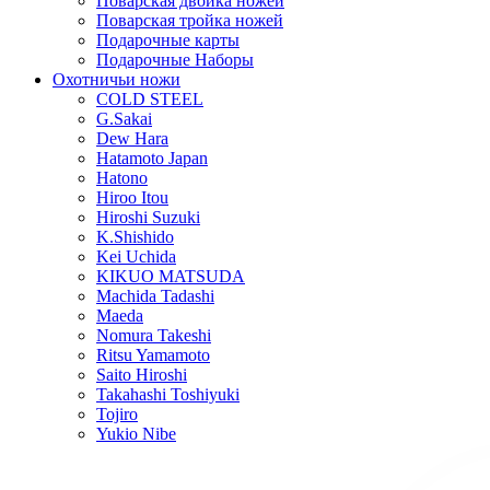
Поварская двойка ножей
Поварская тройка ножей
Подарочные карты
Подарочные Наборы
Охотничьи ножи
COLD STEEL
G.Sakai
Dew Hara
Hatamoto Japan
Hatono
Hiroo Itou
Hiroshi Suzuki
K.Shishido
Kei Uchida
KIKUO MATSUDA
Machida Tadashi
Maeda
Nomura Takeshi
Ritsu Yamamoto
Saito Hiroshi
Takahashi Toshiyuki
Tojiro
Yukio Nibe