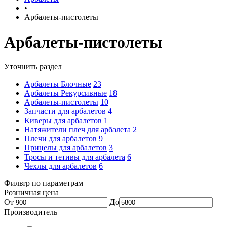
•
Арбалеты-пистолеты
Арбалеты-пистолеты
Уточнить раздел
Арбалеты Блочные
23
Арбалеты Рекурсивные
18
Арбалеты-пистолеты
10
Запчасти для арбалетов
4
Киверы для арбалетов
1
Натяжители плеч для арбалета
2
Плечи для арбалетов
9
Прицелы для арбалетов
3
Тросы и тетивы для арбалета
6
Чехлы для арбалетов
6
Фильтр по параметрам
Розничная цена
От
До
Производитель