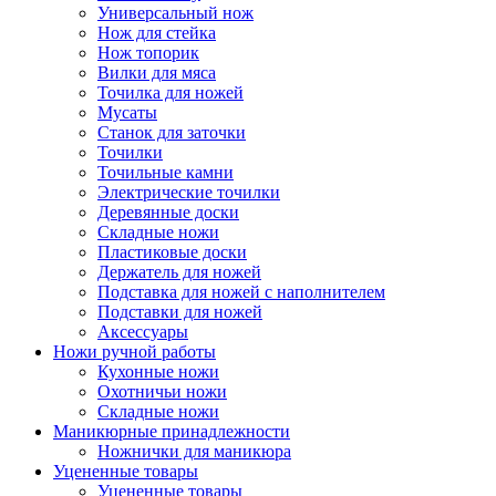
Универсальный нож
Нож для стейка
Нож топорик
Вилки для мяса
Точилка для ножей
Мусаты
Станок для заточки
Точилки
Точильные камни
Электрические точилки
Деревянные доски
Складные ножи
Пластиковые доски
Держатель для ножей
Подставка для ножей с наполнителем
Подставки для ножей
Аксессуары
Ножи ручной работы
Кухонные ножи
Охотничьи ножи
Складные ножи
Маникюрные принадлежности
Ножнички для маникюра
Уцененные товары
Уцененные товары