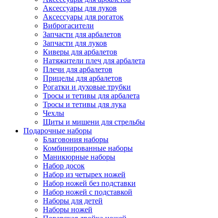
Аксессуары для луков
Аксессуары для рогаток
Виброгасители
Запчасти для арбалетов
Запчасти для луков
Киверы для арбалетов
Натяжители плеч для арбалета
Плечи для арбалетов
Прицелы для арбалетов
Рогатки и духовые трубки
Тросы и тетивы для арбалета
Тросы и тетивы для лука
Чехлы
Щиты и мишени для стрельбы
Подарочные наборы
Благовония наборы
Комбинированные наборы
Маникюрные наборы
Набор досок
Набор из четырех ножей
Набор ножей без подставки
Набор ножей с подставкой
Наборы для детей
Наборы ножей