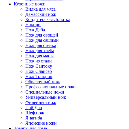
Кухонные ножи
Вилка для мяса
Дамасский нож
Кондитерская Лопатка
Накири
Нож Деба
Нож для овощей
Нож для сашими
Нож для стейка
Нож для хлеба
Нож для масла
Нож из стали
Нож Сантоку
Нож Слайсер
Нож Топорик
Обвалочный нож
Профессиональные ножи
Специальные ножи
Универсальный нож
Филейный нож
Цай Дао
Шеф нож
Янагиба
Японские ножи
Товары для дома