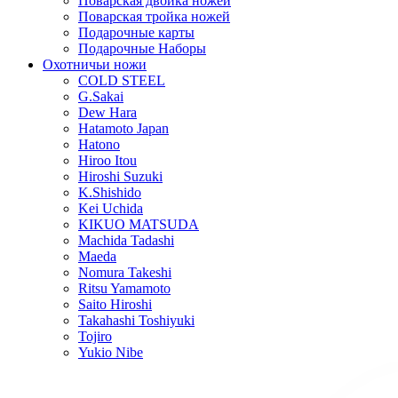
Поварская двойка ножей
Поварская тройка ножей
Подарочные карты
Подарочные Наборы
Охотничьи ножи
COLD STEEL
G.Sakai
Dew Hara
Hatamoto Japan
Hatono
Hiroo Itou
Hiroshi Suzuki
K.Shishido
Kei Uchida
KIKUO MATSUDA
Machida Tadashi
Maeda
Nomura Takeshi
Ritsu Yamamoto
Saito Hiroshi
Takahashi Toshiyuki
Tojiro
Yukio Nibe