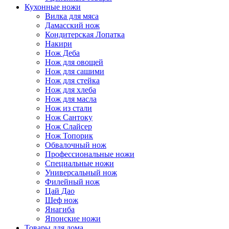
Кухонные ножи
Вилка для мяса
Дамасский нож
Кондитерская Лопатка
Накири
Нож Деба
Нож для овощей
Нож для сашими
Нож для стейка
Нож для хлеба
Нож для масла
Нож из стали
Нож Сантоку
Нож Слайсер
Нож Топорик
Обвалочный нож
Профессиональные ножи
Специальные ножи
Универсальный нож
Филейный нож
Цай Дао
Шеф нож
Янагиба
Японские ножи
Товары для дома