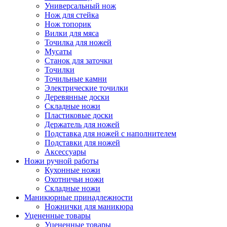
Универсальный нож
Нож для стейка
Нож топорик
Вилки для мяса
Точилка для ножей
Мусаты
Станок для заточки
Точилки
Точильные камни
Электрические точилки
Деревянные доски
Складные ножи
Пластиковые доски
Держатель для ножей
Подставка для ножей с наполнителем
Подставки для ножей
Аксессуары
Ножи ручной работы
Кухонные ножи
Охотничьи ножи
Складные ножи
Маникюрные принадлежности
Ножнички для маникюра
Уцененные товары
Уцененные товары