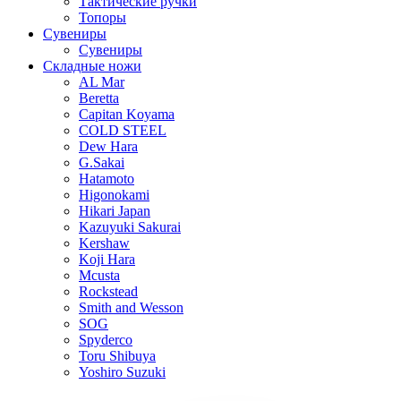
Тактические ручки
Топоры
Сувениры
Сувениры
Складные ножи
AL Mar
Beretta
Capitan Koyama
COLD STEEL
Dew Hara
G.Sakai
Hatamoto
Higonokami
Hikari Japan
Kazuyuki Sakurai
Kershaw
Koji Hara
Mcusta
Rockstead
Smith and Wesson
SOG
Spyderco
Toru Shibuya
Yoshiro Suzuki