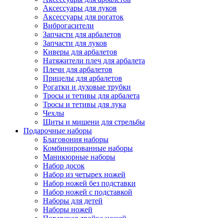
Аксессуары для луков
Аксессуары для рогаток
Виброгасители
Запчасти для арбалетов
Запчасти для луков
Киверы для арбалетов
Натяжители плеч для арбалета
Плечи для арбалетов
Прицелы для арбалетов
Рогатки и духовые трубки
Тросы и тетивы для арбалета
Тросы и тетивы для лука
Чехлы
Щиты и мишени для стрельбы
Подарочные наборы
Благовония наборы
Комбинированные наборы
Маникюрные наборы
Набор досок
Набор из четырех ножей
Набор ножей без подставки
Набор ножей с подставкой
Наборы для детей
Наборы ножей