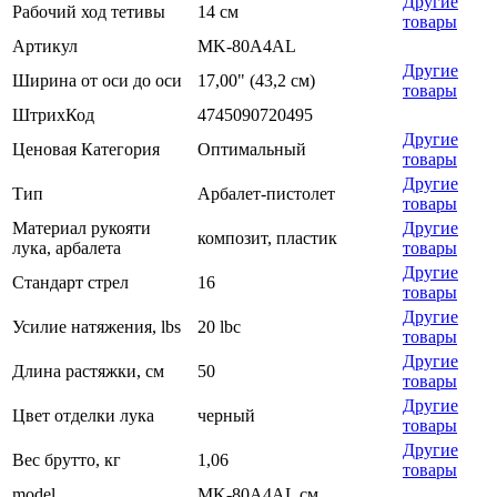
Другие
Рабочий ход тетивы
14 см
товары
Артикул
MK-80A4AL
Другие
Ширина от оси до оси
17,00" (43,2 см)
товары
ШтрихКод
4745090720495
Другие
Ценовая Категория
Оптимальный
товары
Другие
Тип
Арбалет-пистолет
товары
Материал рукояти
Другие
композит, пластик
лука, арбалета
товары
Другие
Стандарт стрел
16
товары
Другие
Усилие натяжения, lbs
20 lbc
товары
Другие
Длина растяжки, см
50
товары
Другие
Цвет отделки лука
черный
товары
Другие
Вес брутто, кг
1,06
товары
model
MK-80A4AL см