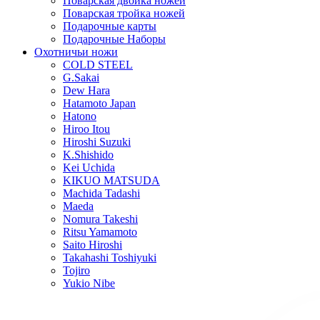
Поварская двойка ножей
Поварская тройка ножей
Подарочные карты
Подарочные Наборы
Охотничьи ножи
COLD STEEL
G.Sakai
Dew Hara
Hatamoto Japan
Hatono
Hiroo Itou
Hiroshi Suzuki
K.Shishido
Kei Uchida
KIKUO MATSUDA
Machida Tadashi
Maeda
Nomura Takeshi
Ritsu Yamamoto
Saito Hiroshi
Takahashi Toshiyuki
Tojiro
Yukio Nibe