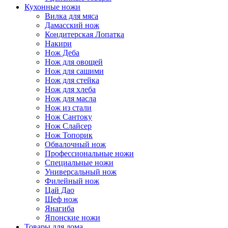
Кухонные ножи
Вилка для мяса
Дамасский нож
Кондитерская Лопатка
Накири
Нож Деба
Нож для овощей
Нож для сашими
Нож для стейка
Нож для хлеба
Нож для масла
Нож из стали
Нож Сантоку
Нож Слайсер
Нож Топорик
Обвалочный нож
Профессиональные ножи
Специальные ножи
Универсальный нож
Филейный нож
Цай Дао
Шеф нож
Янагиба
Японские ножи
Товары для дома