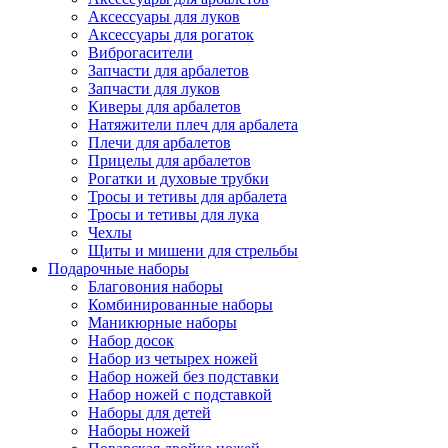
Аксессуары для луков
Аксессуары для рогаток
Виброгасители
Запчасти для арбалетов
Запчасти для луков
Киверы для арбалетов
Натяжители плеч для арбалета
Плечи для арбалетов
Прицелы для арбалетов
Рогатки и духовые трубки
Тросы и тетивы для арбалета
Тросы и тетивы для лука
Чехлы
Щиты и мишени для стрельбы
Подарочные наборы
Благовония наборы
Комбинированные наборы
Маникюрные наборы
Набор досок
Набор из четырех ножей
Набор ножей без подставки
Набор ножей с подставкой
Наборы для детей
Наборы ножей