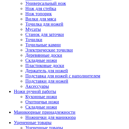
Универсальный нож
Нож для стейка
Нож топорик
Вилки для мяса
Точилка для ножей
Мусаты
Станок для заточки
Точилки
Точильные камни
Электрические точилки
Деревянные доски
Складные ножи
Пластиковые доски
Держатель для ножей
Подставка для ножей с наполнителем
Подставки для ножей
Аксессуары
Ножи ручной работы
Кухонные ножи
Охотничьи ножи
Складные ножи
Маникюрные принадлежности
Ножнички для маникюра
Уцененные товары
Уцененные товары