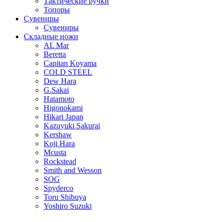
Тактические ручки
Топоры
Сувениры
Сувениры
Складные ножи
AL Mar
Beretta
Capitan Koyama
COLD STEEL
Dew Hara
G.Sakai
Hatamoto
Higonokami
Hikari Japan
Kazuyuki Sakurai
Kershaw
Koji Hara
Mcusta
Rockstead
Smith and Wesson
SOG
Spyderco
Toru Shibuya
Yoshiro Suzuki