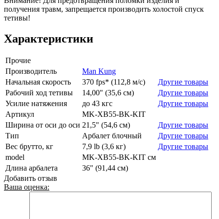
Внимание! Для предотвращения поломки изделия и
получения травм, запрещается производить холостой спуск
тетивы!
Характеристики
Прочие
Производитель
Man Kung
Начальная скорость
370 fps* (112,8 м/с)
Другие товары
Рабочий ход тетивы
14,00" (35,6 см)
Другие товары
Усилие натяжения
до 43 кгс
Другие товары
Артикул
MK-XB55-BK-KIT
Ширина от оси до оси
21,5" (54,6 см)
Другие товары
Тип
Арбалет блочный
Другие товары
Вес брутто, кг
7,9 lb (3,6 кг)
Другие товары
model
MK-XB55-BK-KIT см
Длина арбалета
36" (91,44 см)
Добавить отзыв
Ваша оценка: