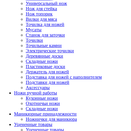
Универсальный нож
Нож для стейка
Нож топорик
Вилки для мяса
Точилка для ножей
Мусаты
Станок для заточки
Точилки
Точильные камни
Электрические точилки
Деревянные доски
Складные ножи
Пластиковые доски
Держатель для ножей
Подставка для ножей с наполнителем
Подставки для ножей
Аксессуары
Ножи ручной работы
Кухонные ножи
Охотничьи ножи
Складные ножи
Маникюрные принадлежности
Ножнички для маникюра
Уцененные товары
Уцененные товары