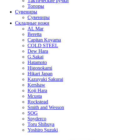
Тактические ручки
Топоры
Сувениры
Сувениры
Складные ножи
AL Mar
Beretta
Capitan Koyama
COLD STEEL
Dew Hara
G.Sakai
Hatamoto
Higonokami
Hikari Japan
Kazuyuki Sakurai
Kershaw
Koji Hara
Mcusta
Rockstead
Smith and Wesson
SOG
Spyderco
Toru Shibuya
Yoshiro Suzuki