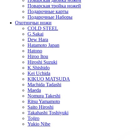
Поварская двойка ножей
Поварская тройка ножей
Подарочные карты
Подарочные Наборы
Охотничьи ножи
COLD STEEL
G.Sakai
Dew Hara
Hatamoto Japan
Hatono
Hiroo Itou
Hiroshi Suzuki
K.Shishido
Kei Uchida
KIKUO MATSUDA
Machida Tadashi
Maeda
Nomura Takeshi
Ritsu Yamamoto
Saito Hiroshi
Takahashi Toshiyuki
Tojiro
Yukio Nibe