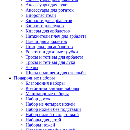
Аксессуары для луков
Аксессуары для рогаток
Виброгасители
Запчасти для арбалетов
Запчасти для луков
Киверы для арбалетов
Натяжители плеч для арбалета
Плечи для арбалетов
Прицелы для арбалетов
Рогатки и духовые трубки
Тросы и тетивы для арбалета
Тросы и тетивы для лука
Чехлы
Щиты и мишени для стрельбы
Подарочные наборы
Благовония наборы
Комбинированные наборы
Маникюрные наборы
Набор досок
Набор из четырех ножей
Набор ножей без подставки
Набор ножей с подставкой
Наборы для детей
Наборы ножей