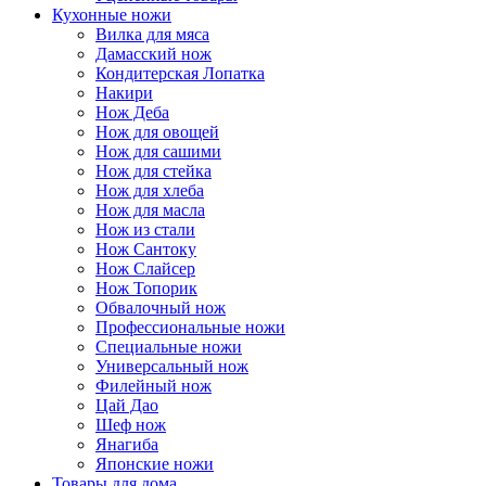
Кухонные ножи
Вилка для мяса
Дамасский нож
Кондитерская Лопатка
Накири
Нож Деба
Нож для овощей
Нож для сашими
Нож для стейка
Нож для хлеба
Нож для масла
Нож из стали
Нож Сантоку
Нож Слайсер
Нож Топорик
Обвалочный нож
Профессиональные ножи
Специальные ножи
Универсальный нож
Филейный нож
Цай Дао
Шеф нож
Янагиба
Японские ножи
Товары для дома