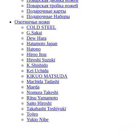
Поварская двойка ножей
Поварская тройка ножей
Подарочные карты
Подарочные Наборы
Охотничьи ножи
COLD STEEL
G.Sakai
Dew Hara
Hatamoto Japan
Hatono
Hiroo Itou
Hiroshi Suzuki
K.Shishido
Kei Uchida
KIKUO MATSUDA
Machida Tadashi
Maeda
Nomura Takeshi
Ritsu Yamamoto
Saito Hiroshi
Takahashi Toshiyuki
Tojiro
Yukio Nibe