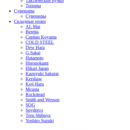
Тактические ручки
Топоры
Сувениры
Сувениры
Складные ножи
AL Mar
Beretta
Capitan Koyama
COLD STEEL
Dew Hara
G.Sakai
Hatamoto
Higonokami
Hikari Japan
Kazuyuki Sakurai
Kershaw
Koji Hara
Mcusta
Rockstead
Smith and Wesson
SOG
Spyderco
Toru Shibuya
Yoshiro Suzuki