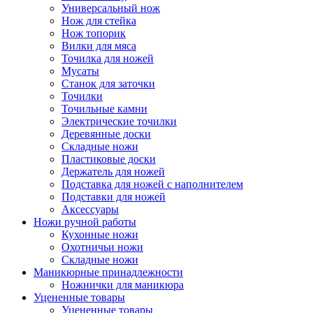
Универсальный нож
Нож для стейка
Нож топорик
Вилки для мяса
Точилка для ножей
Мусаты
Станок для заточки
Точилки
Точильные камни
Электрические точилки
Деревянные доски
Складные ножи
Пластиковые доски
Держатель для ножей
Подставка для ножей с наполнителем
Подставки для ножей
Аксессуары
Ножи ручной работы
Кухонные ножи
Охотничьи ножи
Складные ножи
Маникюрные принадлежности
Ножнички для маникюра
Уцененные товары
Уцененные товары