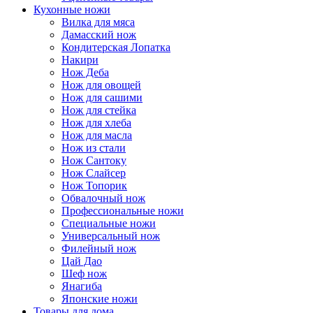
Кухонные ножи
Вилка для мяса
Дамасский нож
Кондитерская Лопатка
Накири
Нож Деба
Нож для овощей
Нож для сашими
Нож для стейка
Нож для хлеба
Нож для масла
Нож из стали
Нож Сантоку
Нож Слайсер
Нож Топорик
Обвалочный нож
Профессиональные ножи
Специальные ножи
Универсальный нож
Филейный нож
Цай Дао
Шеф нож
Янагиба
Японские ножи
Товары для дома