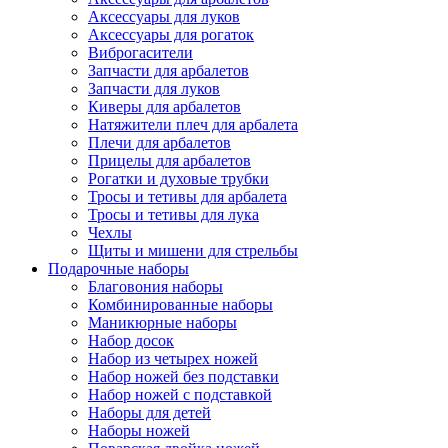
Аксессуары для луков
Аксессуары для рогаток
Виброгасители
Запчасти для арбалетов
Запчасти для луков
Киверы для арбалетов
Натяжители плеч для арбалета
Плечи для арбалетов
Прицелы для арбалетов
Рогатки и духовые трубки
Тросы и тетивы для арбалета
Тросы и тетивы для лука
Чехлы
Щиты и мишени для стрельбы
Подарочные наборы
Благовония наборы
Комбинированные наборы
Маникюрные наборы
Набор досок
Набор из четырех ножей
Набор ножей без подставки
Набор ножей с подставкой
Наборы для детей
Наборы ножей