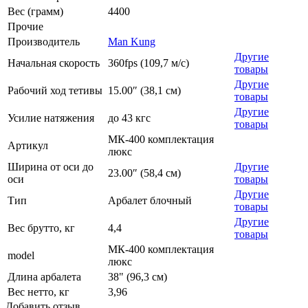
Вес (грамм)
4400
Прочие
Производитель
Man Kung
Другие
Начальная скорость
360fps (109,7 м/с)
товары
Другие
Рабочий ход тетивы
15.00″ (38,1 см)
товары
Другие
Усилие натяжения
до 43 кгс
товары
МК-400 комплектация
Артикул
люкс
Ширина от оси до
Другие
23.00″ (58,4 см)
оси
товары
Другие
Тип
Арбалет блочный
товары
Другие
Вес брутто, кг
4,4
товары
МК-400 комплектация
model
люкс
Длина арбалета
38" (96,3 см)
Вес нетто, кг
3,96
Добавить отзыв