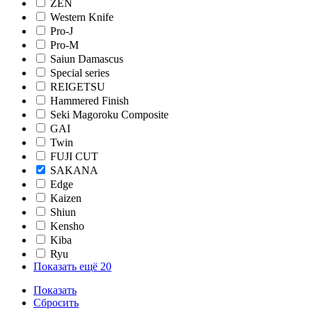
ZEN
Western Knife
Pro-J
Pro-M
Saiun Damascus
Special series
REIGETSU
Hammered Finish
Seki Magoroku Composite
GAI
Twin
FUJI CUT
SAKANA
Edge
Kaizen
Shiun
Kensho
Kiba
Ryu
Показать ещё 20
Показать
Сбросить