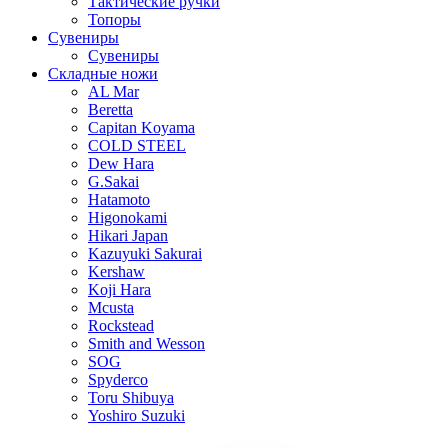
Тактические ручки
Топоры
Сувениры
Сувениры
Складные ножи
AL Mar
Beretta
Capitan Koyama
COLD STEEL
Dew Hara
G.Sakai
Hatamoto
Higonokami
Hikari Japan
Kazuyuki Sakurai
Kershaw
Koji Hara
Mcusta
Rockstead
Smith and Wesson
SOG
Spyderco
Toru Shibuya
Yoshiro Suzuki