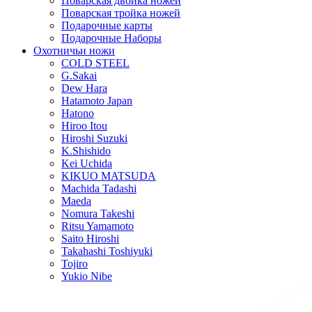
Поварская двойка ножей
Поварская тройка ножей
Подарочные карты
Подарочные Наборы
Охотничьи ножи
COLD STEEL
G.Sakai
Dew Hara
Hatamoto Japan
Hatono
Hiroo Itou
Hiroshi Suzuki
K.Shishido
Kei Uchida
KIKUO MATSUDA
Machida Tadashi
Maeda
Nomura Takeshi
Ritsu Yamamoto
Saito Hiroshi
Takahashi Toshiyuki
Tojiro
Yukio Nibe