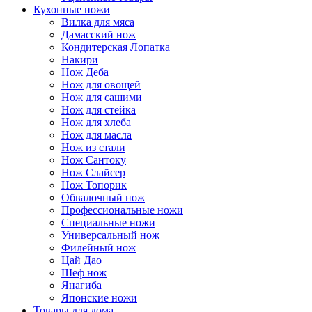
Кухонные ножи
Вилка для мяса
Дамасский нож
Кондитерская Лопатка
Накири
Нож Деба
Нож для овощей
Нож для сашими
Нож для стейка
Нож для хлеба
Нож для масла
Нож из стали
Нож Сантоку
Нож Слайсер
Нож Топорик
Обвалочный нож
Профессиональные ножи
Специальные ножи
Универсальный нож
Филейный нож
Цай Дао
Шеф нож
Янагиба
Японские ножи
Товары для дома