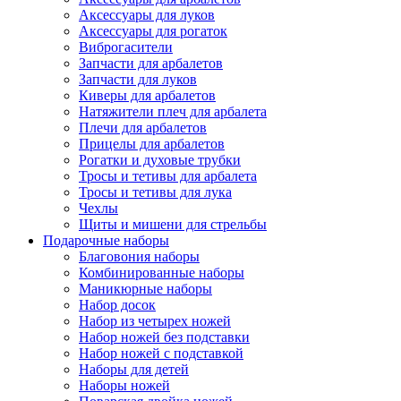
Аксессуары для луков
Аксессуары для рогаток
Виброгасители
Запчасти для арбалетов
Запчасти для луков
Киверы для арбалетов
Натяжители плеч для арбалета
Плечи для арбалетов
Прицелы для арбалетов
Рогатки и духовые трубки
Тросы и тетивы для арбалета
Тросы и тетивы для лука
Чехлы
Щиты и мишени для стрельбы
Подарочные наборы
Благовония наборы
Комбинированные наборы
Маникюрные наборы
Набор досок
Набор из четырех ножей
Набор ножей без подставки
Набор ножей с подставкой
Наборы для детей
Наборы ножей