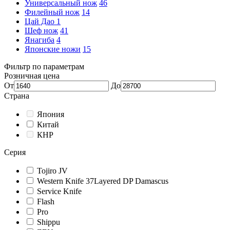
Универсальный нож
46
Филейный нож
14
Цай Дао
1
Шеф нож
41
Янагиба
4
Японские ножи
15
Фильтр по параметрам
Розничная цена
От
До
Страна
Япония
Китай
КНР
Серия
Tojiro JV
Western Knife 37Layered DP Damascus
Service Knife
Flash
Pro
Shippu