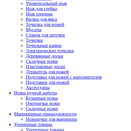
Универсальный нож
Нож для стейка
Нож топорик
Вилки для мяса
Точилка для ножей
Мусаты
Станок для заточки
Точилки
Точильные камни
Электрические точилки
Деревянные доски
Складные ножи
Пластиковые доски
Держатель для ножей
Подставка для ножей с наполнителем
Подставки для ножей
Аксессуары
Ножи ручной работы
Кухонные ножи
Охотничьи ножи
Складные ножи
Маникюрные принадлежности
Ножнички для маникюра
Уцененные товары
Уцененные товары