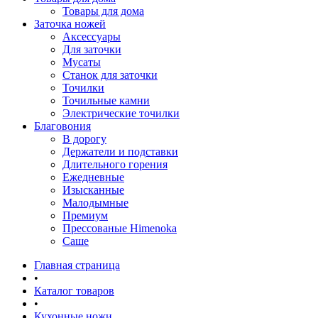
Товары для дома
Заточка ножей
Аксессуары
Для заточки
Мусаты
Станок для заточки
Точилки
Точильные камни
Электрические точилки
Благовония
В дорогу
Держатели и подставки
Длительного горения
Ежедневные
Изысканные
Малодымные
Премиум
Прессованые Himenoka
Саше
Главная страница
•
Каталог товаров
•
Кухонные ножи