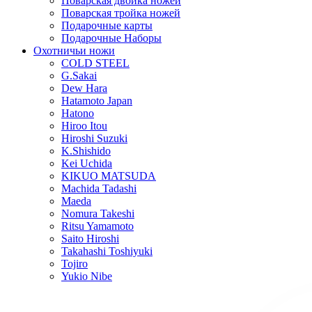
Поварская двойка ножей
Поварская тройка ножей
Подарочные карты
Подарочные Наборы
Охотничьи ножи
COLD STEEL
G.Sakai
Dew Hara
Hatamoto Japan
Hatono
Hiroo Itou
Hiroshi Suzuki
K.Shishido
Kei Uchida
KIKUO MATSUDA
Machida Tadashi
Maeda
Nomura Takeshi
Ritsu Yamamoto
Saito Hiroshi
Takahashi Toshiyuki
Tojiro
Yukio Nibe