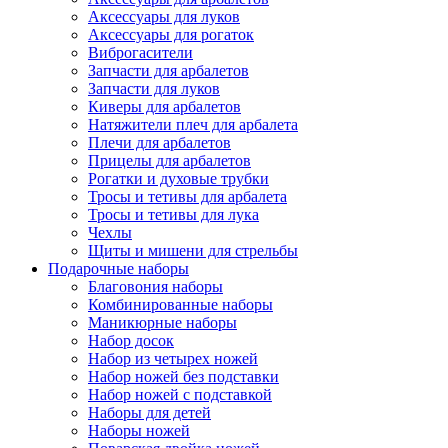
Аксессуары для луков
Аксессуары для рогаток
Виброгасители
Запчасти для арбалетов
Запчасти для луков
Киверы для арбалетов
Натяжители плеч для арбалета
Плечи для арбалетов
Прицелы для арбалетов
Рогатки и духовые трубки
Тросы и тетивы для арбалета
Тросы и тетивы для лука
Чехлы
Щиты и мишени для стрельбы
Подарочные наборы
Благовония наборы
Комбинированные наборы
Маникюрные наборы
Набор досок
Набор из четырех ножей
Набор ножей без подставки
Набор ножей с подставкой
Наборы для детей
Наборы ножей