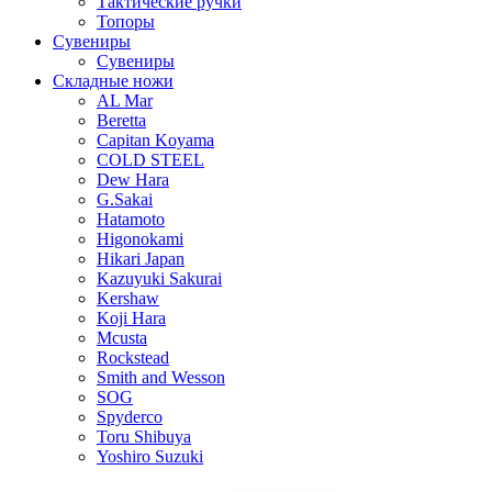
Тактические ручки
Топоры
Сувениры
Сувениры
Складные ножи
AL Mar
Beretta
Capitan Koyama
COLD STEEL
Dew Hara
G.Sakai
Hatamoto
Higonokami
Hikari Japan
Kazuyuki Sakurai
Kershaw
Koji Hara
Mcusta
Rockstead
Smith and Wesson
SOG
Spyderco
Toru Shibuya
Yoshiro Suzuki