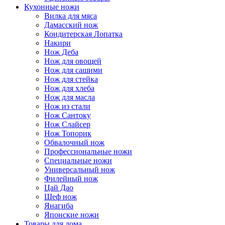
Кухонные ножи
Вилка для мяса
Дамасский нож
Кондитерская Лопатка
Накири
Нож Деба
Нож для овощей
Нож для сашими
Нож для стейка
Нож для хлеба
Нож для масла
Нож из стали
Нож Сантоку
Нож Слайсер
Нож Топорик
Обвалочный нож
Профессиональные ножи
Специальные ножи
Универсальный нож
Филейный нож
Цай Дао
Шеф нож
Янагиба
Японские ножи
Товары для дома