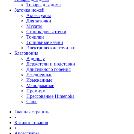
Товары для дома
Заточка ножей
Аксессуары
Для заточки
Мусаты
Станок для заточки
Точилки
Точильные камни
Электрические точилки
Благовония
В дорогу
Держатели и подставки
Длительного горения
Ежедневные
Изысканные
Малодымные
Премиум
Прессованые Himenoka
Саше
Главная страница
•
Каталог товаров
•
Аксессуары