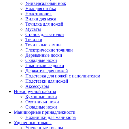
Универсальный нож
Нож для стейка
Нож топорик
Вилки для мяса
Точилка для ножей
Мусаты
Станок для заточки
Точилки
Точильные камни
Электрические точилки
Деревянные доски
Складные ножи
Пластиковые доски
Держатель для ножей
Подставка для ножей с наполнителем
Подставки для ножей
Аксессуары
Ножи ручной работы
Кухонные ножи
Охотничьи ножи
Складные ножи
Маникюрные принадлежности
Ножнички для маникюра
Уцененные товары
Уцененные товары