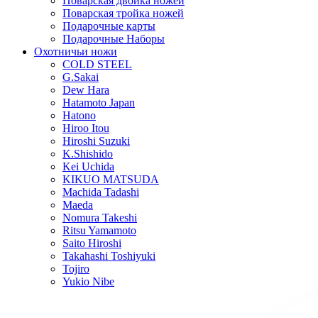
Поварская двойка ножей
Поварская тройка ножей
Подарочные карты
Подарочные Наборы
Охотничьи ножи
COLD STEEL
G.Sakai
Dew Hara
Hatamoto Japan
Hatono
Hiroo Itou
Hiroshi Suzuki
K.Shishido
Kei Uchida
KIKUO MATSUDA
Machida Tadashi
Maeda
Nomura Takeshi
Ritsu Yamamoto
Saito Hiroshi
Takahashi Toshiyuki
Tojiro
Yukio Nibe