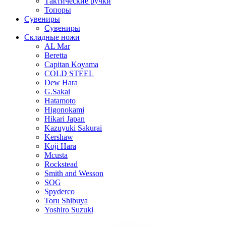
Тактические ручки
Топоры
Сувениры
Сувениры
Складные ножи
AL Mar
Beretta
Capitan Koyama
COLD STEEL
Dew Hara
G.Sakai
Hatamoto
Higonokami
Hikari Japan
Kazuyuki Sakurai
Kershaw
Koji Hara
Mcusta
Rockstead
Smith and Wesson
SOG
Spyderco
Toru Shibuya
Yoshiro Suzuki