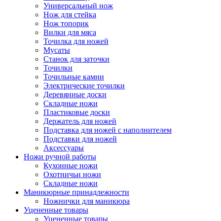
Универсальный нож
Нож для стейка
Нож топорик
Вилки для мяса
Точилка для ножей
Мусаты
Станок для заточки
Точилки
Точильные камни
Электрические точилки
Деревянные доски
Складные ножи
Пластиковые доски
Держатель для ножей
Подставка для ножей с наполнителем
Подставки для ножей
Аксессуары
Ножи ручной работы
Кухонные ножи
Охотничьи ножи
Складные ножи
Маникюрные принадлежности
Ножнички для маникюра
Уцененные товары
Уцененные товары