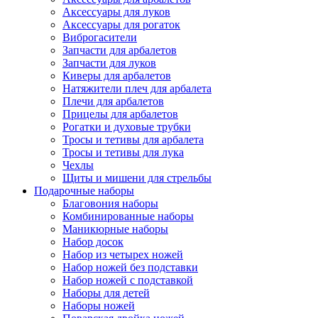
Аксессуары для луков
Аксессуары для рогаток
Виброгасители
Запчасти для арбалетов
Запчасти для луков
Киверы для арбалетов
Натяжители плеч для арбалета
Плечи для арбалетов
Прицелы для арбалетов
Рогатки и духовые трубки
Тросы и тетивы для арбалета
Тросы и тетивы для лука
Чехлы
Щиты и мишени для стрельбы
Подарочные наборы
Благовония наборы
Комбинированные наборы
Маникюрные наборы
Набор досок
Набор из четырех ножей
Набор ножей без подставки
Набор ножей с подставкой
Наборы для детей
Наборы ножей