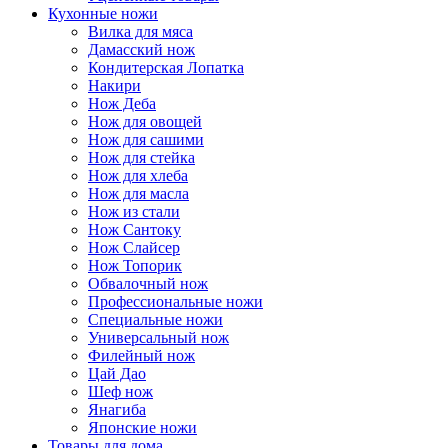
Кухонные ножи
Вилка для мяса
Дамасский нож
Кондитерская Лопатка
Накири
Нож Деба
Нож для овощей
Нож для сашими
Нож для стейка
Нож для хлеба
Нож для масла
Нож из стали
Нож Сантоку
Нож Слайсер
Нож Топорик
Обвалочный нож
Профессиональные ножи
Специальные ножи
Универсальный нож
Филейный нож
Цай Дао
Шеф нож
Янагиба
Японские ножи
Товары для дома