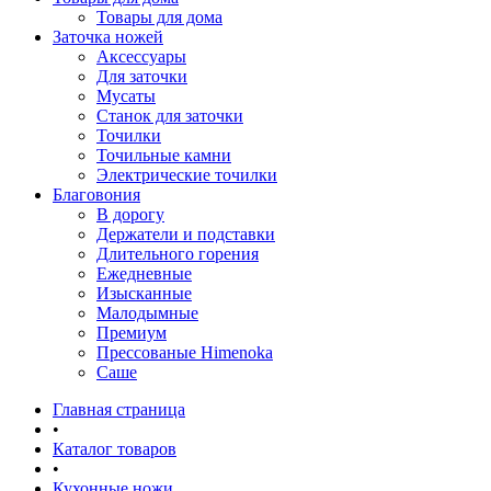
Товары для дома
Заточка ножей
Аксессуары
Для заточки
Мусаты
Станок для заточки
Точилки
Точильные камни
Электрические точилки
Благовония
В дорогу
Держатели и подставки
Длительного горения
Ежедневные
Изысканные
Малодымные
Премиум
Прессованые Himenoka
Саше
Главная страница
•
Каталог товаров
•
Кухонные ножи