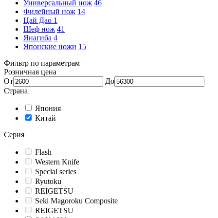
Универсальный нож
46
Филейный нож
14
Цай Дао
1
Шеф нож
41
Янагиба
4
Японские ножи
15
Фильтр по параметрам
Розничная цена
От
До
Страна
Япония
Китай
Серия
Flash
Western Knife
Special series
Ryutoku
REIGETSU
Seki Magoroku Composite
REIGETSU