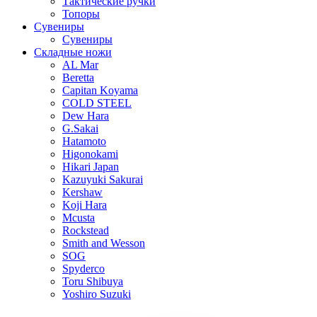
Тактические ручки
Топоры
Сувениры
Сувениры
Складные ножи
AL Mar
Beretta
Capitan Koyama
COLD STEEL
Dew Hara
G.Sakai
Hatamoto
Higonokami
Hikari Japan
Kazuyuki Sakurai
Kershaw
Koji Hara
Mcusta
Rockstead
Smith and Wesson
SOG
Spyderco
Toru Shibuya
Yoshiro Suzuki