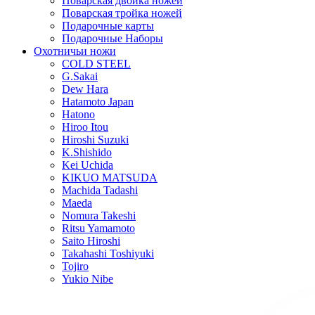
Поварская двойка ножей
Поварская тройка ножей
Подарочные карты
Подарочные Наборы
Охотничьи ножи
COLD STEEL
G.Sakai
Dew Hara
Hatamoto Japan
Hatono
Hiroo Itou
Hiroshi Suzuki
K.Shishido
Kei Uchida
KIKUO MATSUDA
Machida Tadashi
Maeda
Nomura Takeshi
Ritsu Yamamoto
Saito Hiroshi
Takahashi Toshiyuki
Tojiro
Yukio Nibe