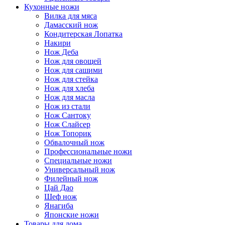
Кухонные ножи
Вилка для мяса
Дамасский нож
Кондитерская Лопатка
Накири
Нож Деба
Нож для овощей
Нож для сашими
Нож для стейка
Нож для хлеба
Нож для масла
Нож из стали
Нож Сантоку
Нож Слайсер
Нож Топорик
Обвалочный нож
Профессиональные ножи
Специальные ножи
Универсальный нож
Филейный нож
Цай Дао
Шеф нож
Янагиба
Японские ножи
Товары для дома