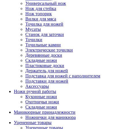
Универсальный нож
Нож для стейка
Нож топорик
Вилки для мяса
Точилка для ножей
Мусаты
Станок для заточки
Точилки
Точильные камни
Электрические точилки
Деревянные доски
Складные ножи
Пластиковые доски
Держатель для ножей
Подставка для ножей с наполнителем
Подставки для ножей
Аксессуары
Ножи ручной работы
Кухонные ножи
Охотничьи ножи
Складные ножи
Маникюрные принадлежности
Ножнички для маникюра
Уцененные товары
Уцененные товары