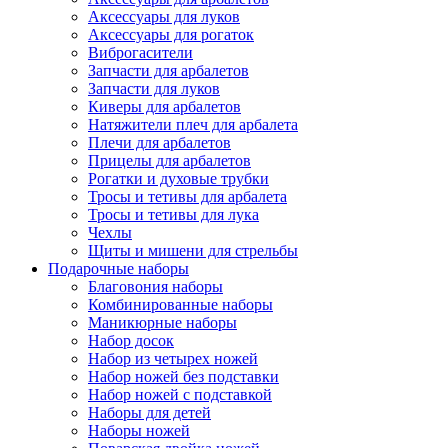
Аксессуары для луков
Аксессуары для рогаток
Виброгасители
Запчасти для арбалетов
Запчасти для луков
Киверы для арбалетов
Натяжители плеч для арбалета
Плечи для арбалетов
Прицелы для арбалетов
Рогатки и духовые трубки
Тросы и тетивы для арбалета
Тросы и тетивы для лука
Чехлы
Щиты и мишени для стрельбы
Подарочные наборы
Благовония наборы
Комбинированные наборы
Маникюрные наборы
Набор досок
Набор из четырех ножей
Набор ножей без подставки
Набор ножей с подставкой
Наборы для детей
Наборы ножей