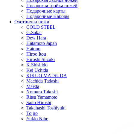
Поварская двойка ножей
Поварская тройка ножей
Подарочные карты
Подарочные Наборы
Охотничьи ножи
COLD STEEL
G.Sakai
Dew Hara
Hatamoto Japan
Hatono
Hiroo Itou
Hiroshi Suzuki
K.Shishido
Kei Uchida
KIKUO MATSUDA
Machida Tadashi
Maeda
Nomura Takeshi
Ritsu Yamamoto
Saito Hiroshi
Takahashi Toshiyuki
Tojiro
Yukio Nibe