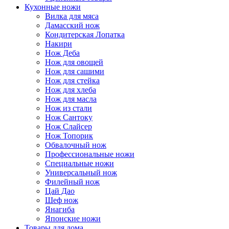
Кухонные ножи
Вилка для мяса
Дамасский нож
Кондитерская Лопатка
Накири
Нож Деба
Нож для овощей
Нож для сашими
Нож для стейка
Нож для хлеба
Нож для масла
Нож из стали
Нож Сантоку
Нож Слайсер
Нож Топорик
Обвалочный нож
Профессиональные ножи
Специальные ножи
Универсальный нож
Филейный нож
Цай Дао
Шеф нож
Янагиба
Японские ножи
Товары для дома