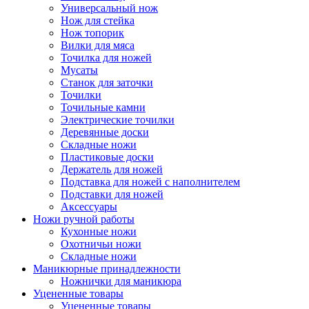
Универсальный нож
Нож для стейка
Нож топорик
Вилки для мяса
Точилка для ножей
Мусаты
Станок для заточки
Точилки
Точильные камни
Электрические точилки
Деревянные доски
Складные ножи
Пластиковые доски
Держатель для ножей
Подставка для ножей с наполнителем
Подставки для ножей
Аксессуары
Ножи ручной работы
Кухонные ножи
Охотничьи ножи
Складные ножи
Маникюрные принадлежности
Ножнички для маникюра
Уцененные товары
Уцененные товары