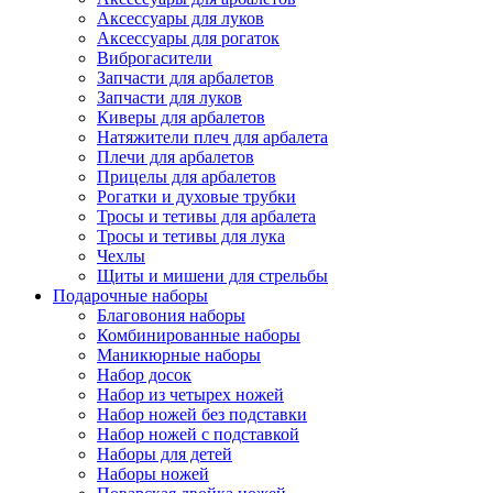
Аксессуары для луков
Аксессуары для рогаток
Виброгасители
Запчасти для арбалетов
Запчасти для луков
Киверы для арбалетов
Натяжители плеч для арбалета
Плечи для арбалетов
Прицелы для арбалетов
Рогатки и духовые трубки
Тросы и тетивы для арбалета
Тросы и тетивы для лука
Чехлы
Щиты и мишени для стрельбы
Подарочные наборы
Благовония наборы
Комбинированные наборы
Маникюрные наборы
Набор досок
Набор из четырех ножей
Набор ножей без подставки
Набор ножей с подставкой
Наборы для детей
Наборы ножей