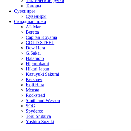
Тактические ручки
Топоры
Сувениры
Сувениры
Складные ножи
AL Mar
Beretta
Capitan Koyama
COLD STEEL
Dew Hara
G.Sakai
Hatamoto
Higonokami
Hikari Japan
Kazuyuki Sakurai
Kershaw
Koji Hara
Mcusta
Rockstead
Smith and Wesson
SOG
Spyderco
Toru Shibuya
Yoshiro Suzuki