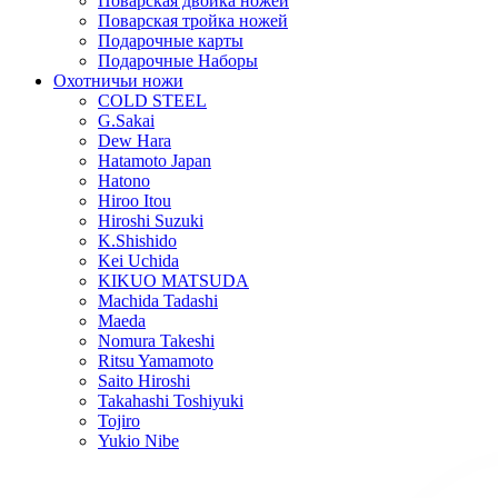
Поварская двойка ножей
Поварская тройка ножей
Подарочные карты
Подарочные Наборы
Охотничьи ножи
COLD STEEL
G.Sakai
Dew Hara
Hatamoto Japan
Hatono
Hiroo Itou
Hiroshi Suzuki
K.Shishido
Kei Uchida
KIKUO MATSUDA
Machida Tadashi
Maeda
Nomura Takeshi
Ritsu Yamamoto
Saito Hiroshi
Takahashi Toshiyuki
Tojiro
Yukio Nibe