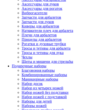
Аксессуары для луков
Аксессуары для рогаток
Виброгасители
Запчасти для арбалетов
Запчасти для луков
Киверы для арбалетов
Натяжители плеч для арбалета
Плечи для арбалетов
Прицелы для арбалетов
Рогатки и духовые трубки
Тросы и тетивы для арбалета
Тросы и тетивы для лука
Чехлы
Щиты и мишени для стрельбы
Подарочные наборы
Благовония наборы
Комбинированные наборы
Маникюрные наборы
Набор досок
Набор из четырех ножей
Набор ножей без подставки
Набор ножей с подставкой
Наборы для детей
Наборы ножей