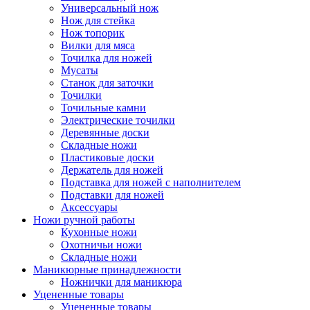
Универсальный нож
Нож для стейка
Нож топорик
Вилки для мяса
Точилка для ножей
Мусаты
Станок для заточки
Точилки
Точильные камни
Электрические точилки
Деревянные доски
Складные ножи
Пластиковые доски
Держатель для ножей
Подставка для ножей с наполнителем
Подставки для ножей
Аксессуары
Ножи ручной работы
Кухонные ножи
Охотничьи ножи
Складные ножи
Маникюрные принадлежности
Ножнички для маникюра
Уцененные товары
Уцененные товары