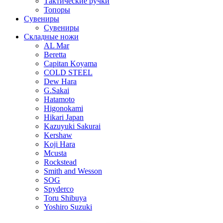
Тактические ручки
Топоры
Сувениры
Сувениры
Складные ножи
AL Mar
Beretta
Capitan Koyama
COLD STEEL
Dew Hara
G.Sakai
Hatamoto
Higonokami
Hikari Japan
Kazuyuki Sakurai
Kershaw
Koji Hara
Mcusta
Rockstead
Smith and Wesson
SOG
Spyderco
Toru Shibuya
Yoshiro Suzuki