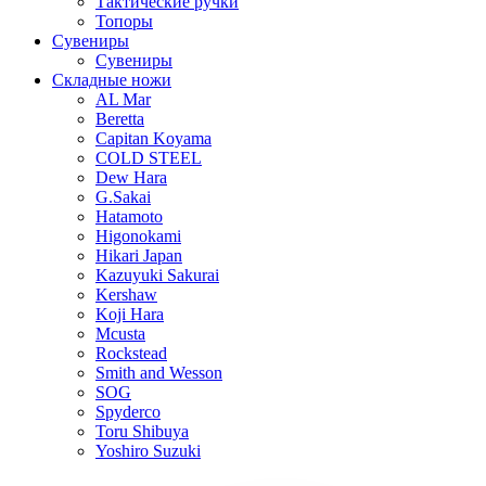
Тактические ручки
Топоры
Сувениры
Сувениры
Складные ножи
AL Mar
Beretta
Capitan Koyama
COLD STEEL
Dew Hara
G.Sakai
Hatamoto
Higonokami
Hikari Japan
Kazuyuki Sakurai
Kershaw
Koji Hara
Mcusta
Rockstead
Smith and Wesson
SOG
Spyderco
Toru Shibuya
Yoshiro Suzuki