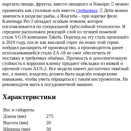
нарезать овощи, фрукты, вместо овощного и Накири;  можно
применять как столовые или вместо
стейковых
;  Деба можно
заменить в разделке рыбы, а Янагиба – при нарезке филе.
Kanetsugu Pro J обладает особым лезвием, которое
изготавливается по специальной трёхслойной технологии. В
середине расположен режущий слой из лучшей ножевой
стали VG10 компании Takefu. Переход на эту сталь произошёл
в 2019 году, после как высокий спрос на ножи этой серии
побудил расширить её производство, а производитель ранее
использовавшейся стали ZA-18 не смог обеспечить её
поставку в требуемых объёмах. Прочность и дополнительную
стойкость к коррозии клинку придают обкладки из вязкой и
прочной стали AUS-2. Все модели имеют достаточно тяжёлый
вес, а значит, владелец должен быть наделён поварскими
навыками, чтобы уметь обращаться с таким инструментом. Не
рекомендуем мыть в посудомоечной машине.
Характеристики
Вес и габариты
Длина (мм)
275
Высота (мм)
20
Ширина (мм)
50