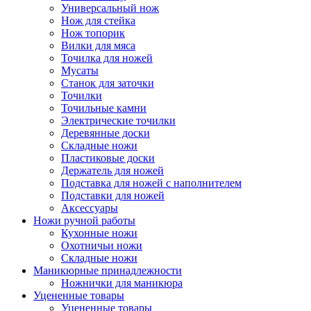
Универсальный нож
Нож для стейка
Нож топорик
Вилки для мяса
Точилка для ножей
Мусаты
Станок для заточки
Точилки
Точильные камни
Электрические точилки
Деревянные доски
Складные ножи
Пластиковые доски
Держатель для ножей
Подставка для ножей с наполнителем
Подставки для ножей
Аксессуары
Ножи ручной работы
Кухонные ножи
Охотничьи ножи
Складные ножи
Маникюрные принадлежности
Ножнички для маникюра
Уцененные товары
Уцененные товары