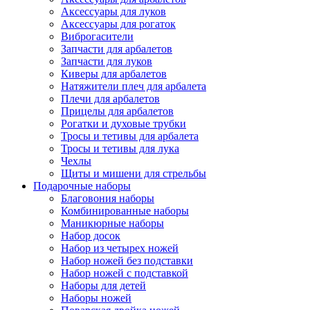
Аксессуары для луков
Аксессуары для рогаток
Виброгасители
Запчасти для арбалетов
Запчасти для луков
Киверы для арбалетов
Натяжители плеч для арбалета
Плечи для арбалетов
Прицелы для арбалетов
Рогатки и духовые трубки
Тросы и тетивы для арбалета
Тросы и тетивы для лука
Чехлы
Щиты и мишени для стрельбы
Подарочные наборы
Благовония наборы
Комбинированные наборы
Маникюрные наборы
Набор досок
Набор из четырех ножей
Набор ножей без подставки
Набор ножей с подставкой
Наборы для детей
Наборы ножей