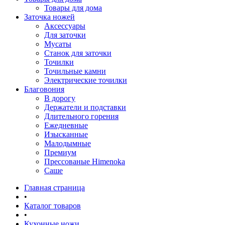
Товары для дома
Заточка ножей
Аксессуары
Для заточки
Мусаты
Станок для заточки
Точилки
Точильные камни
Электрические точилки
Благовония
В дорогу
Держатели и подставки
Длительного горения
Ежедневные
Изысканные
Малодымные
Премиум
Прессованые Himenoka
Саше
Главная страница
•
Каталог товаров
•
Кухонные ножи