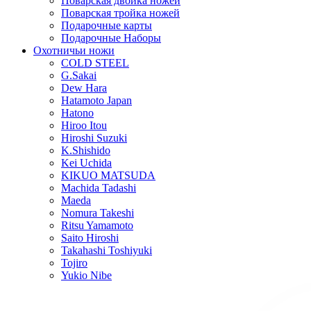
Поварская двойка ножей
Поварская тройка ножей
Подарочные карты
Подарочные Наборы
Охотничьи ножи
COLD STEEL
G.Sakai
Dew Hara
Hatamoto Japan
Hatono
Hiroo Itou
Hiroshi Suzuki
K.Shishido
Kei Uchida
KIKUO MATSUDA
Machida Tadashi
Maeda
Nomura Takeshi
Ritsu Yamamoto
Saito Hiroshi
Takahashi Toshiyuki
Tojiro
Yukio Nibe