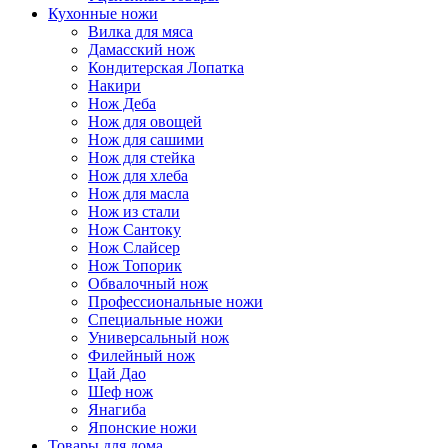
Кухонные ножи
Вилка для мяса
Дамасский нож
Кондитерская Лопатка
Накири
Нож Деба
Нож для овощей
Нож для сашими
Нож для стейка
Нож для хлеба
Нож для масла
Нож из стали
Нож Сантоку
Нож Слайсер
Нож Топорик
Обвалочный нож
Профессиональные ножи
Специальные ножи
Универсальный нож
Филейный нож
Цай Дао
Шеф нож
Янагиба
Японские ножи
Товары для дома