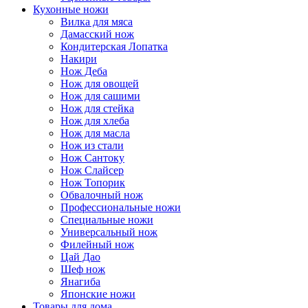
Кухонные ножи
Вилка для мяса
Дамасский нож
Кондитерская Лопатка
Накири
Нож Деба
Нож для овощей
Нож для сашими
Нож для стейка
Нож для хлеба
Нож для масла
Нож из стали
Нож Сантоку
Нож Слайсер
Нож Топорик
Обвалочный нож
Профессиональные ножи
Специальные ножи
Универсальный нож
Филейный нож
Цай Дао
Шеф нож
Янагиба
Японские ножи
Товары для дома