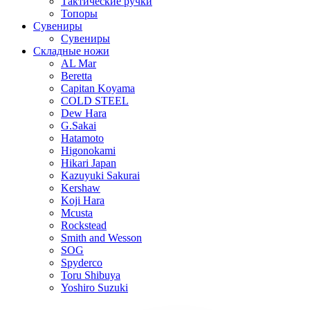
Тактические ручки
Топоры
Сувениры
Сувениры
Складные ножи
AL Mar
Beretta
Capitan Koyama
COLD STEEL
Dew Hara
G.Sakai
Hatamoto
Higonokami
Hikari Japan
Kazuyuki Sakurai
Kershaw
Koji Hara
Mcusta
Rockstead
Smith and Wesson
SOG
Spyderco
Toru Shibuya
Yoshiro Suzuki