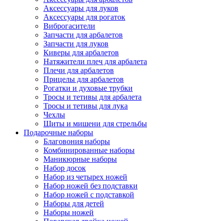
Аксессуары для луков
Аксессуары для рогаток
Виброгасители
Запчасти для арбалетов
Запчасти для луков
Киверы для арбалетов
Натяжители плеч для арбалета
Плечи для арбалетов
Прицелы для арбалетов
Рогатки и духовые трубки
Тросы и тетивы для арбалета
Тросы и тетивы для лука
Чехлы
Щиты и мишени для стрельбы
Подарочные наборы
Благовония наборы
Комбинированные наборы
Маникюрные наборы
Набор досок
Набор из четырех ножей
Набор ножей без подставки
Набор ножей с подставкой
Наборы для детей
Наборы ножей