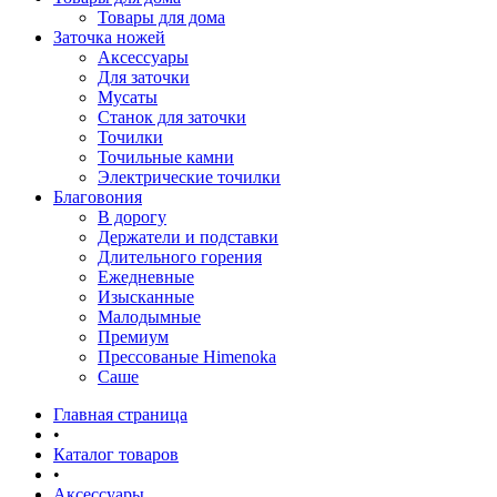
Товары для дома
Заточка ножей
Аксессуары
Для заточки
Мусаты
Станок для заточки
Точилки
Точильные камни
Электрические точилки
Благовония
В дорогу
Держатели и подставки
Длительного горения
Ежедневные
Изысканные
Малодымные
Премиум
Прессованые Himenoka
Саше
Главная страница
•
Каталог товаров
•
Аксессуары