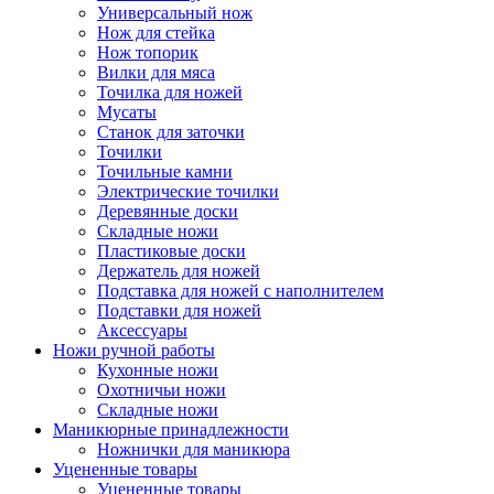
Универсальный нож
Нож для стейка
Нож топорик
Вилки для мяса
Точилка для ножей
Мусаты
Станок для заточки
Точилки
Точильные камни
Электрические точилки
Деревянные доски
Складные ножи
Пластиковые доски
Держатель для ножей
Подставка для ножей с наполнителем
Подставки для ножей
Аксессуары
Ножи ручной работы
Кухонные ножи
Охотничьи ножи
Складные ножи
Маникюрные принадлежности
Ножнички для маникюра
Уцененные товары
Уцененные товары