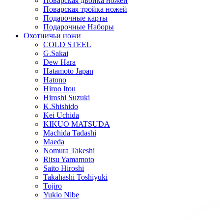
Поварская двойка ножей
Поварская тройка ножей
Подарочные карты
Подарочные Наборы
Охотничьи ножи
COLD STEEL
G.Sakai
Dew Hara
Hatamoto Japan
Hatono
Hiroo Itou
Hiroshi Suzuki
K.Shishido
Kei Uchida
KIKUO MATSUDA
Machida Tadashi
Maeda
Nomura Takeshi
Ritsu Yamamoto
Saito Hiroshi
Takahashi Toshiyuki
Tojiro
Yukio Nibe