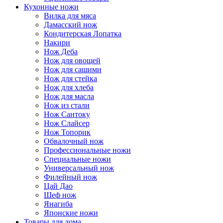
Кухонные ножи
Вилка для мяса
Дамасский нож
Кондитерская Лопатка
Накири
Нож Деба
Нож для овощей
Нож для сашими
Нож для стейка
Нож для хлеба
Нож для масла
Нож из стали
Нож Сантоку
Нож Слайсер
Нож Топорик
Обвалочный нож
Профессиональные ножи
Специальные ножи
Универсальный нож
Филейный нож
Цай Дао
Шеф нож
Янагиба
Японские ножи
Товары для дома