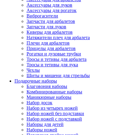
Аксессуары для луков
Аксессуары для рогаток
Виброгасители
Запчасти для арбалетов
Запчасти для луков
Киверы для арбалетов
Натяжители плеч для арбалета
Плечи для арбалетов
Прицелы для арбалетов
Рогатки и духовые трубки
Тросы и тетивы для арбалета
Тросы и тетивы для лука
Чехлы
Щиты и мишени для стрельбы
Подарочные наборы
Благовония наборы
Комбинированные наборы
Маникюрные наборы
Набор досок
Набор из четырех ножей
Набор ножей без подставки
Набор ножей с подставкой
Наборы для детей
Наборы ножей