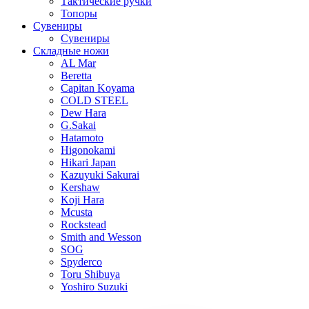
Тактические ручки
Топоры
Сувениры
Сувениры
Складные ножи
AL Mar
Beretta
Capitan Koyama
COLD STEEL
Dew Hara
G.Sakai
Hatamoto
Higonokami
Hikari Japan
Kazuyuki Sakurai
Kershaw
Koji Hara
Mcusta
Rockstead
Smith and Wesson
SOG
Spyderco
Toru Shibuya
Yoshiro Suzuki