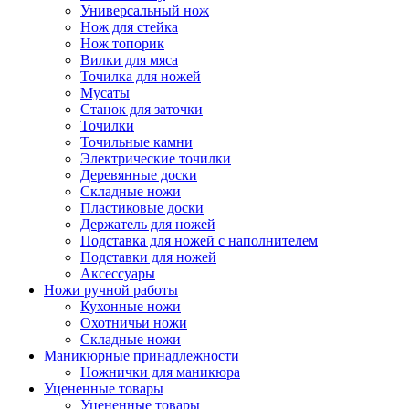
Универсальный нож
Нож для стейка
Нож топорик
Вилки для мяса
Точилка для ножей
Мусаты
Станок для заточки
Точилки
Точильные камни
Электрические точилки
Деревянные доски
Складные ножи
Пластиковые доски
Держатель для ножей
Подставка для ножей с наполнителем
Подставки для ножей
Аксессуары
Ножи ручной работы
Кухонные ножи
Охотничьи ножи
Складные ножи
Маникюрные принадлежности
Ножнички для маникюра
Уцененные товары
Уцененные товары