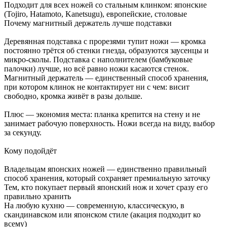
Подходит для всех ножей со стальным клинком: японские
(Tojiro, Hatamoto, Kanetsugu), европейские, столовые
Почему магнитный держатель лучше подставки
Деревянная подставка с прорезями тупит ножи — кромка
постоянно трётся об стенки гнезда, образуются заусенцы и
микро-сколы. Подставка с наполнителем (бамбуковые
палочки) лучше, но всё равно ножи касаются стенок.
Магнитный держатель — единственный способ хранения,
при котором клинок не контактирует ни с чем: висит
свободно, кромка живёт в разы дольше.
Плюс — экономия места: планка крепится на стену и не
занимает рабочую поверхность. Ножи всегда на виду, выбор
за секунду.
Кому подойдёт
Владельцам японских ножей — единственно правильный
способ хранения, который сохраняет премиальную заточку
Тем, кто покупает первый японский нож и хочет сразу его
правильно хранить
На любую кухню — современную, классическую, в
скандинавском или японском стиле (акация подходит ко
всему)