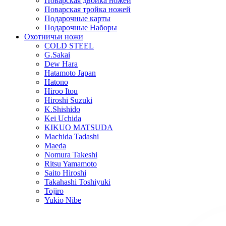
Поварская двойка ножей
Поварская тройка ножей
Подарочные карты
Подарочные Наборы
Охотничьи ножи
COLD STEEL
G.Sakai
Dew Hara
Hatamoto Japan
Hatono
Hiroo Itou
Hiroshi Suzuki
K.Shishido
Kei Uchida
KIKUO MATSUDA
Machida Tadashi
Maeda
Nomura Takeshi
Ritsu Yamamoto
Saito Hiroshi
Takahashi Toshiyuki
Tojiro
Yukio Nibe