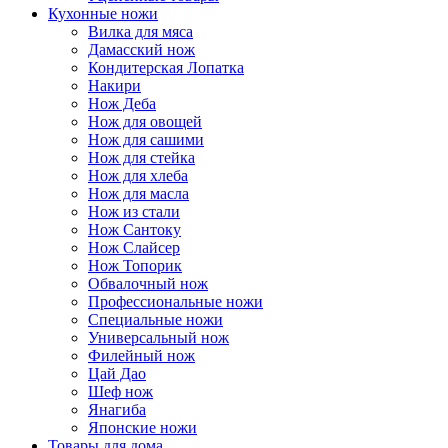
Кухонные ножи
Вилка для мяса
Дамасский нож
Кондитерская Лопатка
Накири
Нож Деба
Нож для овощей
Нож для сашими
Нож для стейка
Нож для хлеба
Нож для масла
Нож из стали
Нож Сантоку
Нож Слайсер
Нож Топорик
Обвалочный нож
Профессиональные ножи
Специальные ножи
Универсальный нож
Филейный нож
Цай Дао
Шеф нож
Янагиба
Японские ножи
Товары для дома