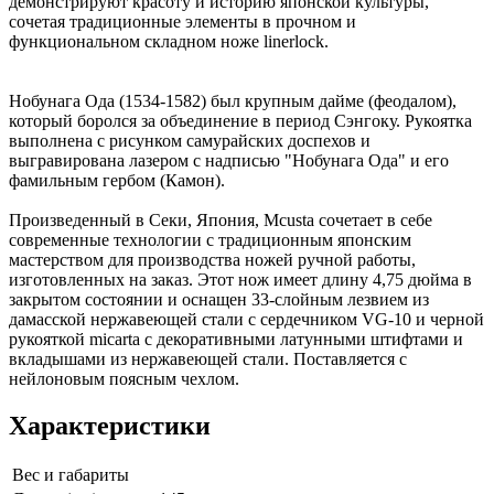
демонстрируют красоту и историю японской культуры,
сочетая традиционные элементы в прочном и
функциональном складном ноже linerlock.
Нобунага Ода (1534-1582) был крупным дайме (феодалом),
который боролся за объединение в период Сэнгоку. Рукоятка
выполнена с рисунком самурайских доспехов и
выгравирована лазером с надписью "Нобунага Ода" и его
фамильным гербом (Камон).
Произведенный в Секи, Япония, Mcusta сочетает в себе
современные технологии с традиционным японским
мастерством для производства ножей ручной работы,
изготовленных на заказ. Этот нож имеет длину 4,75 дюйма в
закрытом состоянии и оснащен 33-слойным лезвием из
дамасской нержавеющей стали с сердечником VG-10 и черной
рукояткой micarta с декоративными латунными штифтами и
вкладышами из нержавеющей стали. Поставляется с
нейлоновым поясным чехлом.
Характеристики
Вес и габариты