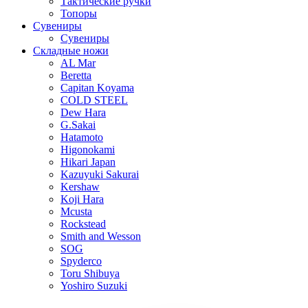
Тактические ручки
Топоры
Сувениры
Сувениры
Складные ножи
AL Mar
Beretta
Capitan Koyama
COLD STEEL
Dew Hara
G.Sakai
Hatamoto
Higonokami
Hikari Japan
Kazuyuki Sakurai
Kershaw
Koji Hara
Mcusta
Rockstead
Smith and Wesson
SOG
Spyderco
Toru Shibuya
Yoshiro Suzuki