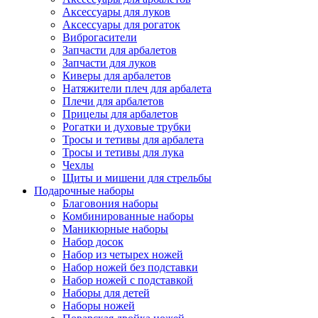
Аксессуары для луков
Аксессуары для рогаток
Виброгасители
Запчасти для арбалетов
Запчасти для луков
Киверы для арбалетов
Натяжители плеч для арбалета
Плечи для арбалетов
Прицелы для арбалетов
Рогатки и духовые трубки
Тросы и тетивы для арбалета
Тросы и тетивы для лука
Чехлы
Щиты и мишени для стрельбы
Подарочные наборы
Благовония наборы
Комбинированные наборы
Маникюрные наборы
Набор досок
Набор из четырех ножей
Набор ножей без подставки
Набор ножей с подставкой
Наборы для детей
Наборы ножей