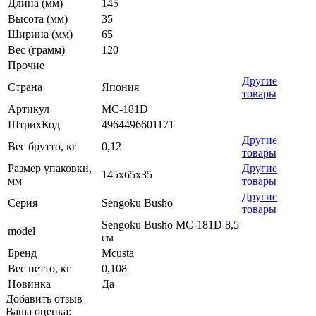
Длина (мм)
145
Высота (мм)
35
Ширина (мм)
65
Вес (грамм)
120
Прочие
Другие
Страна
Япония
товары
Артикул
MC-181D
ШтрихКод
4964496601171
Другие
Вес брутто, кг
0,12
товары
Размер упаковки,
Другие
145x65x35
мм
товары
Другие
Серия
Sengoku Busho
товары
Sengoku Busho MC-181D 8,5
model
см
Бренд
Mcusta
Вес нетто, кг
0,108
Новинка
Да
Добавить отзыв
Ваша оценка: