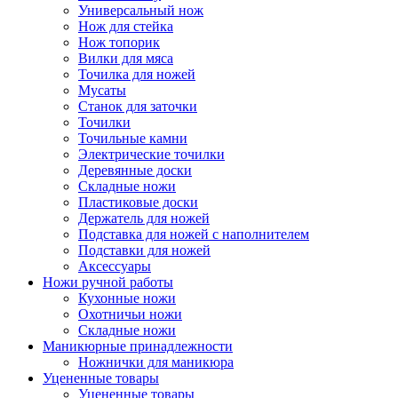
Универсальный нож
Нож для стейка
Нож топорик
Вилки для мяса
Точилка для ножей
Мусаты
Станок для заточки
Точилки
Точильные камни
Электрические точилки
Деревянные доски
Складные ножи
Пластиковые доски
Держатель для ножей
Подставка для ножей с наполнителем
Подставки для ножей
Аксессуары
Ножи ручной работы
Кухонные ножи
Охотничьи ножи
Складные ножи
Маникюрные принадлежности
Ножнички для маникюра
Уцененные товары
Уцененные товары