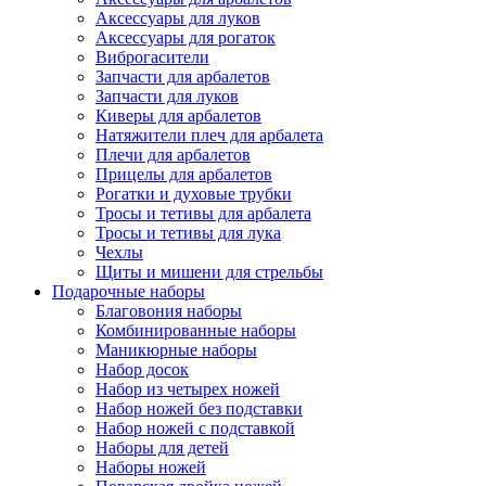
Аксессуары для луков
Аксессуары для рогаток
Виброгасители
Запчасти для арбалетов
Запчасти для луков
Киверы для арбалетов
Натяжители плеч для арбалета
Плечи для арбалетов
Прицелы для арбалетов
Рогатки и духовые трубки
Тросы и тетивы для арбалета
Тросы и тетивы для лука
Чехлы
Щиты и мишени для стрельбы
Подарочные наборы
Благовония наборы
Комбинированные наборы
Маникюрные наборы
Набор досок
Набор из четырех ножей
Набор ножей без подставки
Набор ножей с подставкой
Наборы для детей
Наборы ножей