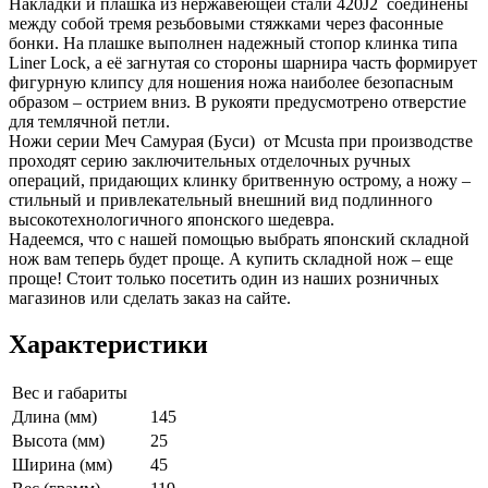
Накладки и плашка из нержавеющей стали 420J2 соединены
между собой тремя резьбовыми стяжками через фасонные
бонки. На плашке выполнен надежный стопор клинка типа
Liner Lock, а её загнутая со стороны шарнира часть формирует
фигурную клипсу для ношения ножа наиболее безопасным
образом – острием вниз. В рукояти предусмотрено отверстие
для темлячной петли.
Ножи серии Меч Самурая (Буси) от Mcusta при производстве
проходят серию заключительных отделочных ручных
операций, придающих клинку бритвенную острому, а ножу –
стильный и привлекательный внешний вид подлинного
высокотехнологичного японского шедевра.
Надеемся, что с нашей помощью выбрать японский складной
нож вам теперь будет проще. А купить складной нож – еще
проще! Стоит только посетить один из наших розничных
магазинов или сделать заказ на сайте.
Характеристики
Вес и габариты
Длина (мм)
145
Высота (мм)
25
Ширина (мм)
45