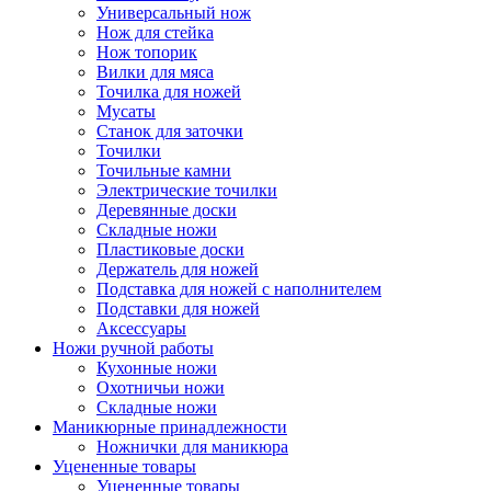
Универсальный нож
Нож для стейка
Нож топорик
Вилки для мяса
Точилка для ножей
Мусаты
Станок для заточки
Точилки
Точильные камни
Электрические точилки
Деревянные доски
Складные ножи
Пластиковые доски
Держатель для ножей
Подставка для ножей с наполнителем
Подставки для ножей
Аксессуары
Ножи ручной работы
Кухонные ножи
Охотничьи ножи
Складные ножи
Маникюрные принадлежности
Ножнички для маникюра
Уцененные товары
Уцененные товары