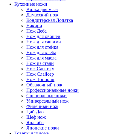
Кухонные ножи
Вилка для мяса
Дамасский нож
Кондитерская Лопатка
Накири
Нож Деба
Нож для овощей
Нож для сашими
Нож для стейка
Нож для хлеба
Нож для масла
Нож из стали
Нож Сантоку
Нож Слайсер
Нож Топорик
Обвалочный нож
Профессиональные ножи
Специальные ножи
Универсальный нож
Филейный нож
Цай Дао
Шеф нож
Янагиба
Японские ножи
Товары для дома