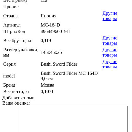
Вес (грамм)
119
Прочие
Другие
Страна
Япония
товары
Артикул
MC-164D
ШтрихКод
4964496601911
Другие
Вес брутто, кг
0,119
товары
Размер упаковки,
Другие
145x45x25
мм
товары
Другие
Серия
Bushi Sword Filder
товары
Bushi Sword Filder MC-164D
model
9,0 см
Бренд
Mcusta
Вес нетто, кг
0,1071
Добавить отзыв
Ваша оценка: