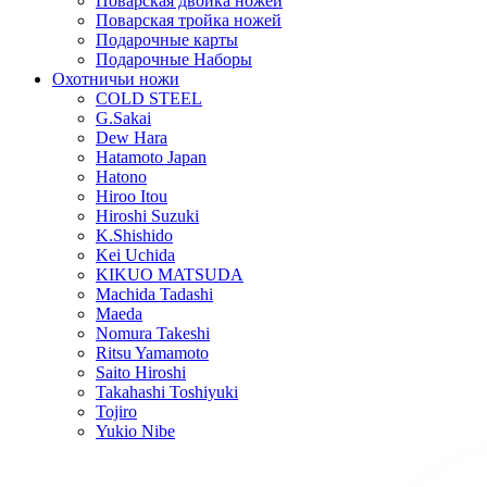
Поварская двойка ножей
Поварская тройка ножей
Подарочные карты
Подарочные Наборы
Охотничьи ножи
COLD STEEL
G.Sakai
Dew Hara
Hatamoto Japan
Hatono
Hiroo Itou
Hiroshi Suzuki
K.Shishido
Kei Uchida
KIKUO MATSUDA
Machida Tadashi
Maeda
Nomura Takeshi
Ritsu Yamamoto
Saito Hiroshi
Takahashi Toshiyuki
Tojiro
Yukio Nibe