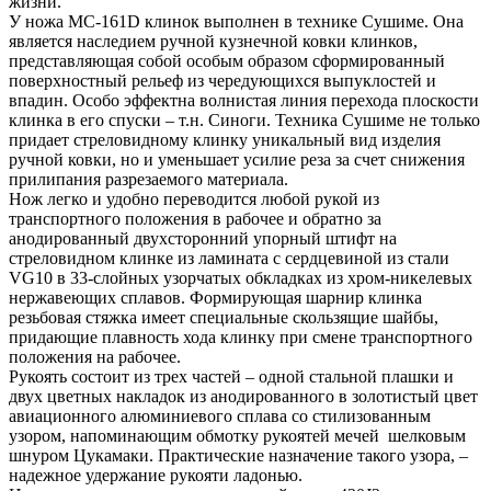
жизни.
У ножа MC-161D клинок выполнен в технике Сушиме. Она
является наследием ручной кузнечной ковки клинков,
представляющая собой особым образом сформированный
поверхностный рельеф из чередующихся выпуклостей и
впадин. Особо эффектна волнистая линия перехода плоскости
клинка в его спуски – т.н. Синоги. Техника Сушиме не только
придает стреловидному клинку уникальный вид изделия
ручной ковки, но и уменьшает усилие реза за счет снижения
прилипания разрезаемого материала.
Нож легко и удобно переводится любой рукой из
транспортного положения в рабочее и обратно за
анодированный двухсторонний упорный штифт на
стреловидном клинке из ламината с сердцевиной из стали
VG10 в 33-слойных узорчатых обкладках из хром-никелевых
нержавеющих сплавов. Формирующая шарнир клинка
резьбовая стяжка имеет специальные скользящие шайбы,
придающие плавность хода клинку при смене транспортного
положения на рабочее.
Рукоять состоит из трех частей – одной стальной плашки и
двух цветных накладок из анодированного в золотистый цвет
авиационного алюминиевого сплава со стилизованным
узором, напоминающим обмотку рукоятей мечей шелковым
шнуром Цукамаки. Практические назначение такого узора, –
надежное удержание рукояти ладонью.