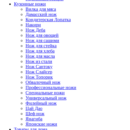
Кухонные ножи
Вилка для мяса
Дамасский нож
Кондитерская Лопатка
Накири
Нож Деба
Нож для овощей
Нож для сашими
Нож для стейка
Нож для хлеба
Нож для масла
Нож из стали
Нож Сантоку
Нож Слайсер
Нож Топорик
Обвалочный нож
Профессиональные ножи
Специальные ножи
Универсальный нож
Филейный нож
Цай Дао
Шеф нож
Янагиба
Японские ножи
Товары для дома