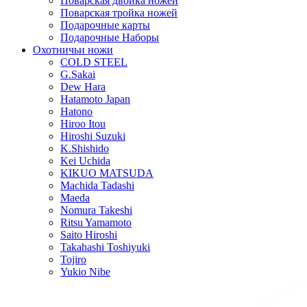
Поварская двойка ножей
Поварская тройка ножей
Подарочные карты
Подарочные Наборы
Охотничьи ножи
COLD STEEL
G.Sakai
Dew Hara
Hatamoto Japan
Hatono
Hiroo Itou
Hiroshi Suzuki
K.Shishido
Kei Uchida
KIKUO MATSUDA
Machida Tadashi
Maeda
Nomura Takeshi
Ritsu Yamamoto
Saito Hiroshi
Takahashi Toshiyuki
Tojiro
Yukio Nibe