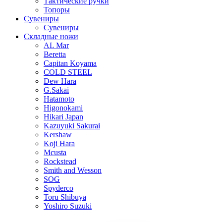
Тактические ручки
Топоры
Сувениры
Сувениры
Складные ножи
AL Mar
Beretta
Capitan Koyama
COLD STEEL
Dew Hara
G.Sakai
Hatamoto
Higonokami
Hikari Japan
Kazuyuki Sakurai
Kershaw
Koji Hara
Mcusta
Rockstead
Smith and Wesson
SOG
Spyderco
Toru Shibuya
Yoshiro Suzuki