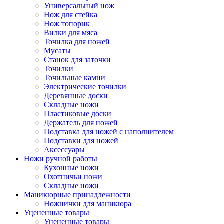
Универсальный нож
Нож для стейка
Нож топорик
Вилки для мяса
Точилка для ножей
Мусаты
Станок для заточки
Точилки
Точильные камни
Электрические точилки
Деревянные доски
Складные ножи
Пластиковые доски
Держатель для ножей
Подставка для ножей с наполнителем
Подставки для ножей
Аксессуары
Ножи ручной работы
Кухонные ножи
Охотничьи ножи
Складные ножи
Маникюрные принадлежности
Ножнички для маникюра
Уцененные товары
Уцененные товары