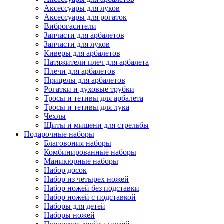
Аксессуары для луков
Аксессуары для рогаток
Виброгасители
Запчасти для арбалетов
Запчасти для луков
Киверы для арбалетов
Натяжители плеч для арбалета
Плечи для арбалетов
Прицелы для арбалетов
Рогатки и духовые трубки
Тросы и тетивы для арбалета
Тросы и тетивы для лука
Чехлы
Щиты и мишени для стрельбы
Подарочные наборы
Благовония наборы
Комбинированные наборы
Маникюрные наборы
Набор досок
Набор из четырех ножей
Набор ножей без подставки
Набор ножей с подставкой
Наборы для детей
Наборы ножей