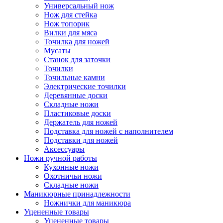
Универсальный нож
Нож для стейка
Нож топорик
Вилки для мяса
Точилка для ножей
Мусаты
Станок для заточки
Точилки
Точильные камни
Электрические точилки
Деревянные доски
Складные ножи
Пластиковые доски
Держатель для ножей
Подставка для ножей с наполнителем
Подставки для ножей
Аксессуары
Ножи ручной работы
Кухонные ножи
Охотничьи ножи
Складные ножи
Маникюрные принадлежности
Ножнички для маникюра
Уцененные товары
Уцененные товары