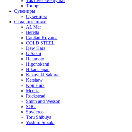
Тактические ручки
Топоры
Сувениры
Сувениры
Складные ножи
AL Mar
Beretta
Capitan Koyama
COLD STEEL
Dew Hara
G.Sakai
Hatamoto
Higonokami
Hikari Japan
Kazuyuki Sakurai
Kershaw
Koji Hara
Mcusta
Rockstead
Smith and Wesson
SOG
Spyderco
Toru Shibuya
Yoshiro Suzuki