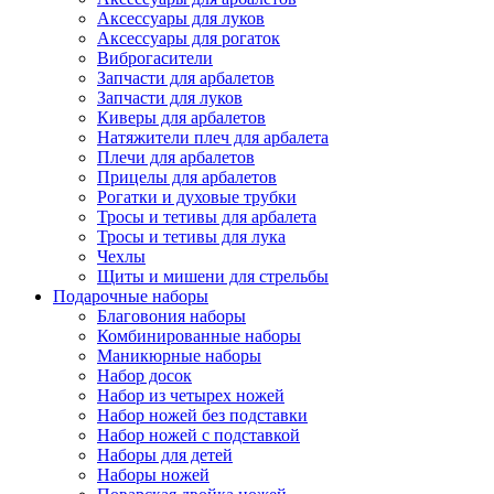
Аксессуары для луков
Аксессуары для рогаток
Виброгасители
Запчасти для арбалетов
Запчасти для луков
Киверы для арбалетов
Натяжители плеч для арбалета
Плечи для арбалетов
Прицелы для арбалетов
Рогатки и духовые трубки
Тросы и тетивы для арбалета
Тросы и тетивы для лука
Чехлы
Щиты и мишени для стрельбы
Подарочные наборы
Благовония наборы
Комбинированные наборы
Маникюрные наборы
Набор досок
Набор из четырех ножей
Набор ножей без подставки
Набор ножей с подставкой
Наборы для детей
Наборы ножей