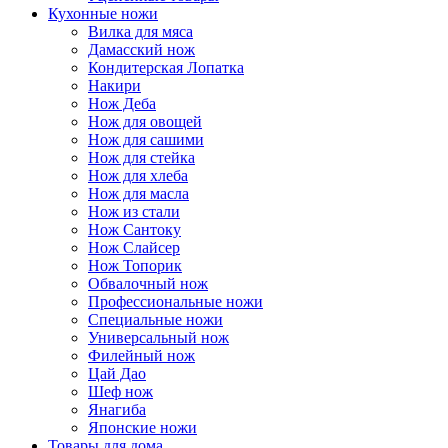
Кухонные ножи
Вилка для мяса
Дамасский нож
Кондитерская Лопатка
Накири
Нож Деба
Нож для овощей
Нож для сашими
Нож для стейка
Нож для хлеба
Нож для масла
Нож из стали
Нож Сантоку
Нож Слайсер
Нож Топорик
Обвалочный нож
Профессиональные ножи
Специальные ножи
Универсальный нож
Филейный нож
Цай Дао
Шеф нож
Янагиба
Японские ножи
Товары для дома