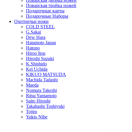
Поварская двойка ножей
Поварская тройка ножей
Подарочные карты
Подарочные Наборы
Охотничьи ножи
COLD STEEL
G.Sakai
Dew Hara
Hatamoto Japan
Hatono
Hiroo Itou
Hiroshi Suzuki
K.Shishido
Kei Uchida
KIKUO MATSUDA
Machida Tadashi
Maeda
Nomura Takeshi
Ritsu Yamamoto
Saito Hiroshi
Takahashi Toshiyuki
Tojiro
Yukio Nibe