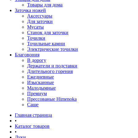
Товары для дома
Заточка ножей
Аксессуары
Для заточки
Мусаты
Станок для заточки
Точилки
Точильные камни
Электрические точилки
Благовония
В дорогу
Держатели и подставки
Длительного горения
Ежедневные
Изысканные
Малодымные
Премиум
Прессованые Himenoka
Саше
Главная страница
•
Каталог товаров
•
Луки