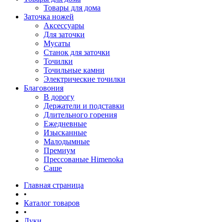
Товары для дома
Заточка ножей
Аксессуары
Для заточки
Мусаты
Станок для заточки
Точилки
Точильные камни
Электрические точилки
Благовония
В дорогу
Держатели и подставки
Длительного горения
Ежедневные
Изысканные
Малодымные
Премиум
Прессованые Himenoka
Саше
Главная страница
•
Каталог товаров
•
Луки