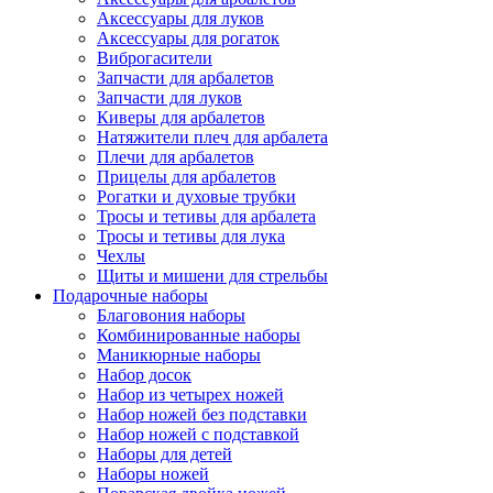
Аксессуары для луков
Аксессуары для рогаток
Виброгасители
Запчасти для арбалетов
Запчасти для луков
Киверы для арбалетов
Натяжители плеч для арбалета
Плечи для арбалетов
Прицелы для арбалетов
Рогатки и духовые трубки
Тросы и тетивы для арбалета
Тросы и тетивы для лука
Чехлы
Щиты и мишени для стрельбы
Подарочные наборы
Благовония наборы
Комбинированные наборы
Маникюрные наборы
Набор досок
Набор из четырех ножей
Набор ножей без подставки
Набор ножей с подставкой
Наборы для детей
Наборы ножей