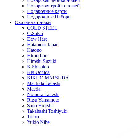
Поварская двойка ножей
Поварская тройка ножей
Подарочные карты
Подарочные Наборы
Охотничьи ножи
COLD STEEL
G.Sakai
Dew Hara
Hatamoto Japan
Hatono
Hiroo Itou
Hiroshi Suzuki
K.Shishido
Kei Uchida
KIKUO MATSUDA
Machida Tadashi
Maeda
Nomura Takeshi
Ritsu Yamamoto
Saito Hiroshi
Takahashi Toshiyuki
Tojiro
Yukio Nibe