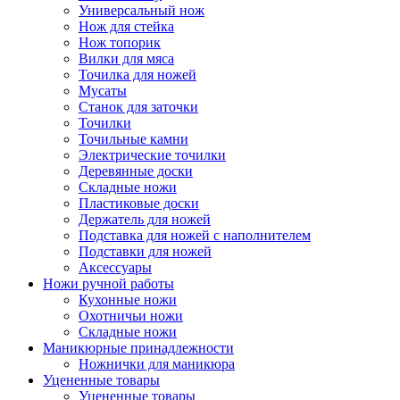
Универсальный нож
Нож для стейка
Нож топорик
Вилки для мяса
Точилка для ножей
Мусаты
Станок для заточки
Точилки
Точильные камни
Электрические точилки
Деревянные доски
Складные ножи
Пластиковые доски
Держатель для ножей
Подставка для ножей с наполнителем
Подставки для ножей
Аксессуары
Ножи ручной работы
Кухонные ножи
Охотничьи ножи
Складные ножи
Маникюрные принадлежности
Ножнички для маникюра
Уцененные товары
Уцененные товары