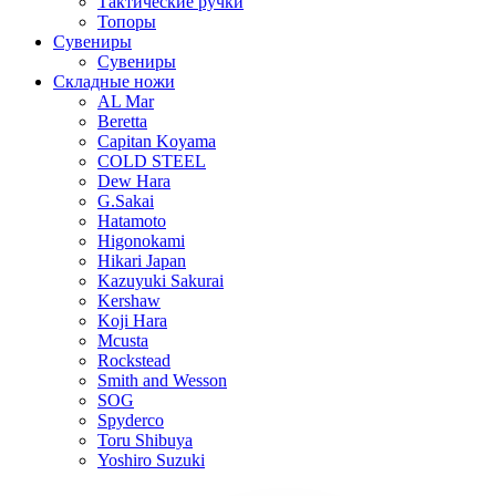
Тактические ручки
Топоры
Сувениры
Сувениры
Складные ножи
AL Mar
Beretta
Capitan Koyama
COLD STEEL
Dew Hara
G.Sakai
Hatamoto
Higonokami
Hikari Japan
Kazuyuki Sakurai
Kershaw
Koji Hara
Mcusta
Rockstead
Smith and Wesson
SOG
Spyderco
Toru Shibuya
Yoshiro Suzuki