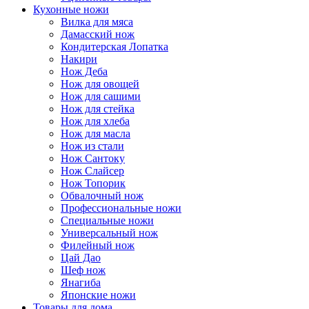
Кухонные ножи
Вилка для мяса
Дамасский нож
Кондитерская Лопатка
Накири
Нож Деба
Нож для овощей
Нож для сашими
Нож для стейка
Нож для хлеба
Нож для масла
Нож из стали
Нож Сантоку
Нож Слайсер
Нож Топорик
Обвалочный нож
Профессиональные ножи
Специальные ножи
Универсальный нож
Филейный нож
Цай Дао
Шеф нож
Янагиба
Японские ножи
Товары для дома