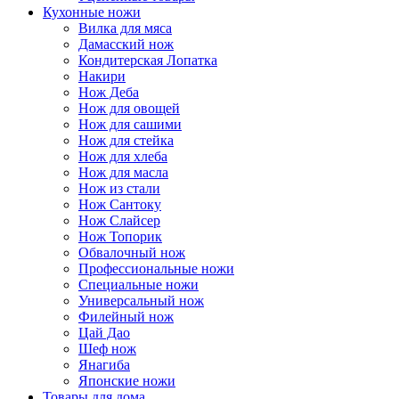
Кухонные ножи
Вилка для мяса
Дамасский нож
Кондитерская Лопатка
Накири
Нож Деба
Нож для овощей
Нож для сашими
Нож для стейка
Нож для хлеба
Нож для масла
Нож из стали
Нож Сантоку
Нож Слайсер
Нож Топорик
Обвалочный нож
Профессиональные ножи
Специальные ножи
Универсальный нож
Филейный нож
Цай Дао
Шеф нож
Янагиба
Японские ножи
Товары для дома