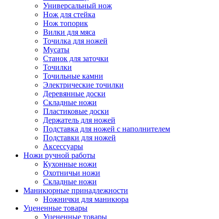
Универсальный нож
Нож для стейка
Нож топорик
Вилки для мяса
Точилка для ножей
Мусаты
Станок для заточки
Точилки
Точильные камни
Электрические точилки
Деревянные доски
Складные ножи
Пластиковые доски
Держатель для ножей
Подставка для ножей с наполнителем
Подставки для ножей
Аксессуары
Ножи ручной работы
Кухонные ножи
Охотничьи ножи
Складные ножи
Маникюрные принадлежности
Ножнички для маникюра
Уцененные товары
Уцененные товары