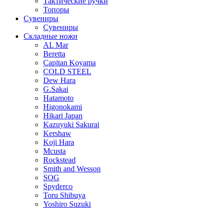
Тактические ручки
Топоры
Сувениры
Сувениры
Складные ножи
AL Mar
Beretta
Capitan Koyama
COLD STEEL
Dew Hara
G.Sakai
Hatamoto
Higonokami
Hikari Japan
Kazuyuki Sakurai
Kershaw
Koji Hara
Mcusta
Rockstead
Smith and Wesson
SOG
Spyderco
Toru Shibuya
Yoshiro Suzuki