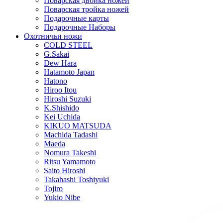
Поварская двойка ножей
Поварская тройка ножей
Подарочные карты
Подарочные Наборы
Охотничьи ножи
COLD STEEL
G.Sakai
Dew Hara
Hatamoto Japan
Hatono
Hiroo Itou
Hiroshi Suzuki
K.Shishido
Kei Uchida
KIKUO MATSUDA
Machida Tadashi
Maeda
Nomura Takeshi
Ritsu Yamamoto
Saito Hiroshi
Takahashi Toshiyuki
Tojiro
Yukio Nibe