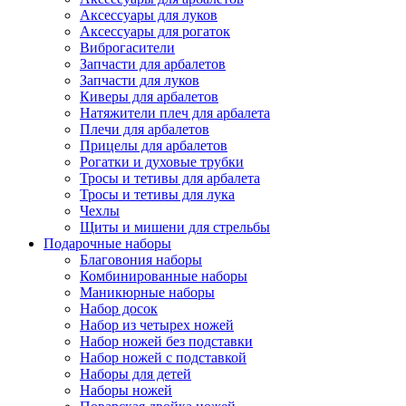
Аксессуары для луков
Аксессуары для рогаток
Виброгасители
Запчасти для арбалетов
Запчасти для луков
Киверы для арбалетов
Натяжители плеч для арбалета
Плечи для арбалетов
Прицелы для арбалетов
Рогатки и духовые трубки
Тросы и тетивы для арбалета
Тросы и тетивы для лука
Чехлы
Щиты и мишени для стрельбы
Подарочные наборы
Благовония наборы
Комбинированные наборы
Маникюрные наборы
Набор досок
Набор из четырех ножей
Набор ножей без подставки
Набор ножей с подставкой
Наборы для детей
Наборы ножей