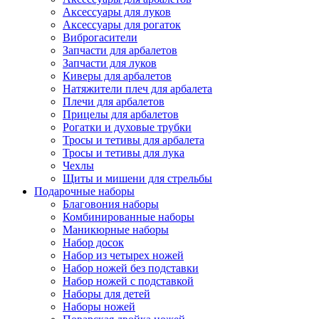
Аксессуары для луков
Аксессуары для рогаток
Виброгасители
Запчасти для арбалетов
Запчасти для луков
Киверы для арбалетов
Натяжители плеч для арбалета
Плечи для арбалетов
Прицелы для арбалетов
Рогатки и духовые трубки
Тросы и тетивы для арбалета
Тросы и тетивы для лука
Чехлы
Щиты и мишени для стрельбы
Подарочные наборы
Благовония наборы
Комбинированные наборы
Маникюрные наборы
Набор досок
Набор из четырех ножей
Набор ножей без подставки
Набор ножей с подставкой
Наборы для детей
Наборы ножей