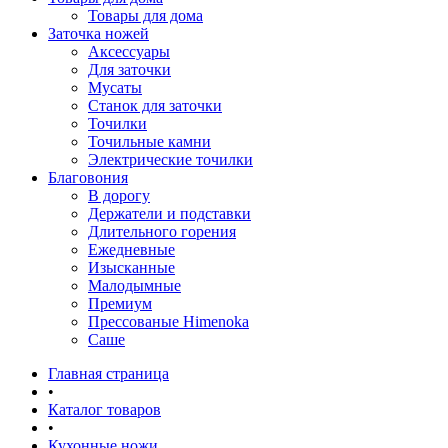
Товары для дома
Заточка ножей
Аксессуары
Для заточки
Мусаты
Станок для заточки
Точилки
Точильные камни
Электрические точилки
Благовония
В дорогу
Держатели и подставки
Длительного горения
Ежедневные
Изысканные
Малодымные
Премиум
Прессованые Himenoka
Саше
Главная страница
•
Каталог товаров
•
Кухонные ножи