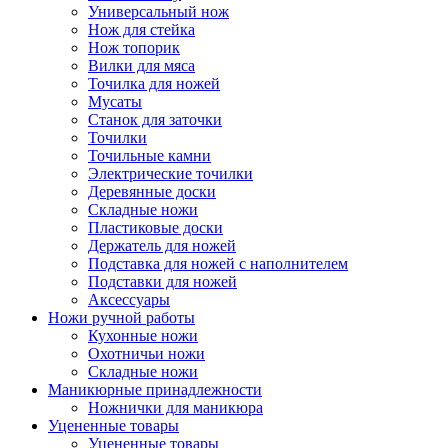
Универсальный нож
Нож для стейка
Нож топорик
Вилки для мяса
Точилка для ножей
Мусаты
Станок для заточки
Точилки
Точильные камни
Электрические точилки
Деревянные доски
Складные ножи
Пластиковые доски
Держатель для ножей
Подставка для ножей с наполнителем
Подставки для ножей
Аксессуары
Ножи ручной работы
Кухонные ножи
Охотничьи ножи
Складные ножи
Маникюрные принадлежности
Ножнички для маникюра
Уцененные товары
Уцененные товары