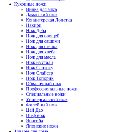
Кухонные ножи
Вилка для мяса
Дамасский нож
Кондитерская Лопатка
Накири
Нож Деба
Нож для овощей
Нож для сашими
Нож для стейка
Нож для хлеба
Нож для масла
Нож из стали
Нож Сантоку
Нож Слайсер
Нож Топорик
Обвалочный нож
Профессиональные ножи
Специальные ножи
Универсальный нож
Филейный нож
Цай Дао
Шеф нож
Янагиба
Японские ножи
Товары для дома