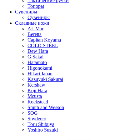
Тактические ручки
Топоры
Сувениры
Сувениры
Складные ножи
AL Mar
Beretta
Capitan Koyama
COLD STEEL
Dew Hara
G.Sakai
Hatamoto
Higonokami
Hikari Japan
Kazuyuki Sakurai
Kershaw
Koji Hara
Mcusta
Rockstead
Smith and Wesson
SOG
Spyderco
Toru Shibuya
Yoshiro Suzuki