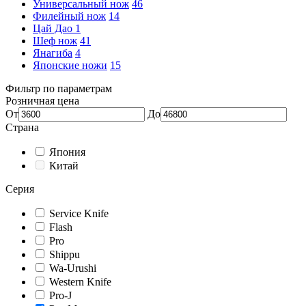
Универсальный нож
46
Филейный нож
14
Цай Дао
1
Шеф нож
41
Янагиба
4
Японские ножи
15
Фильтр по параметрам
Розничная цена
От
До
Страна
Япония
Китай
Серия
Service Knife
Flash
Pro
Shippu
Wa-Urushi
Western Knife
Pro-J