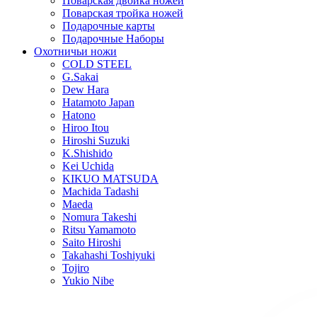
Поварская двойка ножей
Поварская тройка ножей
Подарочные карты
Подарочные Наборы
Охотничьи ножи
COLD STEEL
G.Sakai
Dew Hara
Hatamoto Japan
Hatono
Hiroo Itou
Hiroshi Suzuki
K.Shishido
Kei Uchida
KIKUO MATSUDA
Machida Tadashi
Maeda
Nomura Takeshi
Ritsu Yamamoto
Saito Hiroshi
Takahashi Toshiyuki
Tojiro
Yukio Nibe