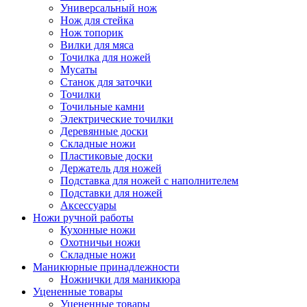
Универсальный нож
Нож для стейка
Нож топорик
Вилки для мяса
Точилка для ножей
Мусаты
Станок для заточки
Точилки
Точильные камни
Электрические точилки
Деревянные доски
Складные ножи
Пластиковые доски
Держатель для ножей
Подставка для ножей с наполнителем
Подставки для ножей
Аксессуары
Ножи ручной работы
Кухонные ножи
Охотничьи ножи
Складные ножи
Маникюрные принадлежности
Ножнички для маникюра
Уцененные товары
Уцененные товары