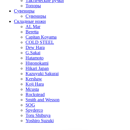
Тактические ручки
Топоры
Сувениры
Сувениры
Складные ножи
AL Mar
Beretta
Capitan Koyama
COLD STEEL
Dew Hara
G.Sakai
Hatamoto
Higonokami
Hikari Japan
Kazuyuki Sakurai
Kershaw
Koji Hara
Mcusta
Rockstead
Smith and Wesson
SOG
Spyderco
Toru Shibuya
Yoshiro Suzuki