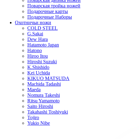
Поварская двойка ножей
Поварская тройка ножей
Подарочные карты
Подарочные Наборы
Охотничьи ножи
COLD STEEL
G.Sakai
Dew Hara
Hatamoto Japan
Hatono
Hiroo Itou
Hiroshi Suzuki
K.Shishido
Kei Uchida
KIKUO MATSUDA
Machida Tadashi
Maeda
Nomura Takeshi
Ritsu Yamamoto
Saito Hiroshi
Takahashi Toshiyuki
Tojiro
Yukio Nibe