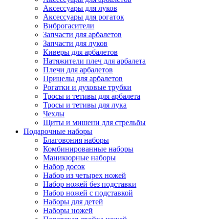
Аксессуары для луков
Аксессуары для рогаток
Виброгасители
Запчасти для арбалетов
Запчасти для луков
Киверы для арбалетов
Натяжители плеч для арбалета
Плечи для арбалетов
Прицелы для арбалетов
Рогатки и духовые трубки
Тросы и тетивы для арбалета
Тросы и тетивы для лука
Чехлы
Щиты и мишени для стрельбы
Подарочные наборы
Благовония наборы
Комбинированные наборы
Маникюрные наборы
Набор досок
Набор из четырех ножей
Набор ножей без подставки
Набор ножей с подставкой
Наборы для детей
Наборы ножей