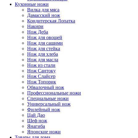
Кухонные ножи
Вилка для мяса
Дамасский нож
Кондитерская Лопатка
Накири
Нож Деба
Нож для овощей
Нож для сашими
Нож для стейка
Нож для хлеба
Нож для масла
Нож из стали
Нож Сантоку
Нож Слайсер
Нож Топорик
Обвалочный нож
Профессиональные ножи
Специальные ножи
Универсальный нож
Филейный нож
Цай Дао
Шеф нож
Янагиба
Японские ножи
Товары для дома