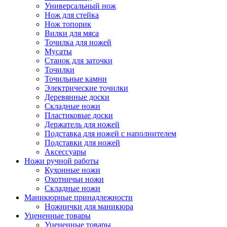
Универсальный нож
Нож для стейка
Нож топорик
Вилки для мяса
Точилка для ножей
Мусаты
Станок для заточки
Точилки
Точильные камни
Электрические точилки
Деревянные доски
Складные ножи
Пластиковые доски
Держатель для ножей
Подставка для ножей с наполнителем
Подставки для ножей
Аксессуары
Ножи ручной работы
Кухонные ножи
Охотничьи ножи
Складные ножи
Маникюрные принадлежности
Ножнички для маникюра
Уцененные товары
Уцененные товары