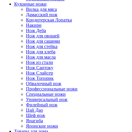
Кухонные ножи
Вилка для мяса
Дамасский нож
Кондитерская Лопатка
Накири
Нож Деба
Нож для овощей
Нож для сашими
Нож для стейка
Нож для хлеба
Нож для масла
Нож из стали
Нож Сантоку
Нож Слайсер
Нож Топорик
Обвалочный нож
Профессиональные ножи
Специальные ножи
Универсальный нож
Филейный нож
Цай Дао
Шеф нож
Янагиба
Японские ножи
Товары для дома