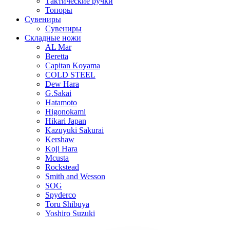
Тактические ручки
Топоры
Сувениры
Сувениры
Складные ножи
AL Mar
Beretta
Capitan Koyama
COLD STEEL
Dew Hara
G.Sakai
Hatamoto
Higonokami
Hikari Japan
Kazuyuki Sakurai
Kershaw
Koji Hara
Mcusta
Rockstead
Smith and Wesson
SOG
Spyderco
Toru Shibuya
Yoshiro Suzuki