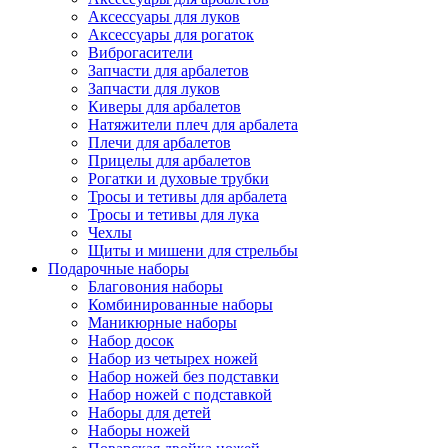
Аксессуары для луков
Аксессуары для рогаток
Виброгасители
Запчасти для арбалетов
Запчасти для луков
Киверы для арбалетов
Натяжители плеч для арбалета
Плечи для арбалетов
Прицелы для арбалетов
Рогатки и духовые трубки
Тросы и тетивы для арбалета
Тросы и тетивы для лука
Чехлы
Щиты и мишени для стрельбы
Подарочные наборы
Благовония наборы
Комбинированные наборы
Маникюрные наборы
Набор досок
Набор из четырех ножей
Набор ножей без подставки
Набор ножей с подставкой
Наборы для детей
Наборы ножей