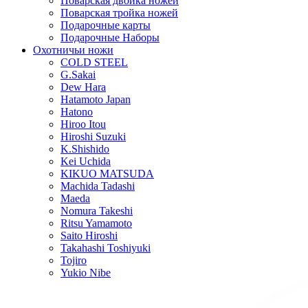
Поварская двойка ножей
Поварская тройка ножей
Подарочные карты
Подарочные Наборы
Охотничьи ножи
COLD STEEL
G.Sakai
Dew Hara
Hatamoto Japan
Hatono
Hiroo Itou
Hiroshi Suzuki
K.Shishido
Kei Uchida
KIKUO MATSUDA
Machida Tadashi
Maeda
Nomura Takeshi
Ritsu Yamamoto
Saito Hiroshi
Takahashi Toshiyuki
Tojiro
Yukio Nibe