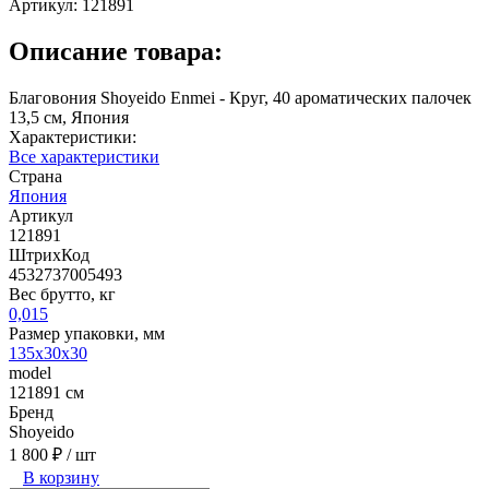
Артикул:
121891
Описание товара:
Благовония Shoyeido Enmei - Круг, 40 ароматических палочек
13,5 см, Япония
Характеристики:
Все характеристики
Страна
Япония
Артикул
121891
ШтрихКод
4532737005493
Вес брутто, кг
0,015
Размер упаковки, мм
135x30x30
model
121891 см
Бренд
Shoyeido
1 800 ₽
/ шт
В корзину