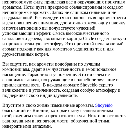
неповторимую силу, привлекая вас и окружающих приятным
ароматом. Ноты дуэта прекрасно сбалансированы и создают
неповторимые ароматы. Запах не слишком сильный и не
раздражающий. Рекомендуется использовать во время стресса
и для повышения внимания, достаточно зажечь одну палочку
и почти мгновенно вы почувствуете чудесный
успокаивающий эффект. Смесь высококачественного
сандалового дерева, гвоздики и корицы Circle создает тонкую
и привлекательную атмосферу. Это приятный ненавязчивый
аромат подходит как для моментов уединения так и для
дружественных встреч.
Вы ощутите, как ароматы подобраны по лучшим
композициям, дарят вам чувственность и эмоциональное
насыщение. Гармонию и успокоение. Это ни с чем не
сравнимые запахи, погружающие в волшебное звучание и
привлекательность. В каждом аромате Shoyeido скрыто
великолепие и утонченность, создавая особую атмосферу и
подчеркивая свою индивидуальность.
Впустите в свою жизнь изысканные ароматы,
Shoyeido
благовоний из Японии, которые станут вашим личным
отображением стиля и прекрасного вкуса. Никто не останется
равнодушным к неповторимости, обрамленной этими
невероятными запахами.