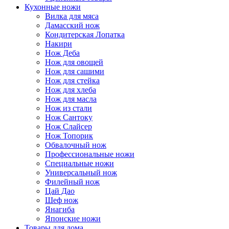
Кухонные ножи
Вилка для мяса
Дамасский нож
Кондитерская Лопатка
Накири
Нож Деба
Нож для овощей
Нож для сашими
Нож для стейка
Нож для хлеба
Нож для масла
Нож из стали
Нож Сантоку
Нож Слайсер
Нож Топорик
Обвалочный нож
Профессиональные ножи
Специальные ножи
Универсальный нож
Филейный нож
Цай Дао
Шеф нож
Янагиба
Японские ножи
Товары для дома