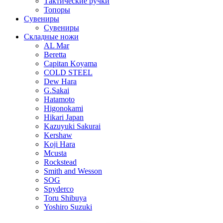
Тактические ручки
Топоры
Сувениры
Сувениры
Складные ножи
AL Mar
Beretta
Capitan Koyama
COLD STEEL
Dew Hara
G.Sakai
Hatamoto
Higonokami
Hikari Japan
Kazuyuki Sakurai
Kershaw
Koji Hara
Mcusta
Rockstead
Smith and Wesson
SOG
Spyderco
Toru Shibuya
Yoshiro Suzuki