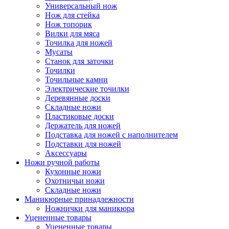
Универсальный нож
Нож для стейка
Нож топорик
Вилки для мяса
Точилка для ножей
Мусаты
Станок для заточки
Точилки
Точильные камни
Электрические точилки
Деревянные доски
Складные ножи
Пластиковые доски
Держатель для ножей
Подставка для ножей с наполнителем
Подставки для ножей
Аксессуары
Ножи ручной работы
Кухонные ножи
Охотничьи ножи
Складные ножи
Маникюрные принадлежности
Ножнички для маникюра
Уцененные товары
Уцененные товары