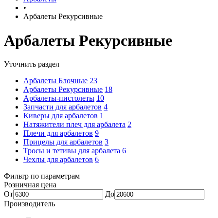
•
Арбалеты Рекурсивные
Арбалеты Рекурсивные
Уточнить раздел
Арбалеты Блочные
23
Арбалеты Рекурсивные
18
Арбалеты-пистолеты
10
Запчасти для арбалетов
4
Киверы для арбалетов
1
Натяжители плеч для арбалета
2
Плечи для арбалетов
9
Прицелы для арбалетов
3
Тросы и тетивы для арбалета
6
Чехлы для арбалетов
6
Фильтр по параметрам
Розничная цена
От
До
Производитель