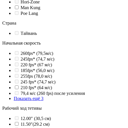
Hori-Zone
Man Kung
Poe Lang
Страна
Тайвань
Начальная скорость
260fps* (79,5м/с)
245fps* (74,7 м/с)
220 fps* (67 м/с)
185fps* (56,0 м/с)
255fps (78,0 м/с)
245 fps* (74,7 м/с)
210 fps* (64 м/с)
79,4 м/с (260 fps) после усиления
Показать ещё 3
Рабочий ход тетивы
12.00″ (30,5 см)
11.50″(29.2 см)