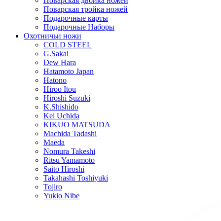
Поварская двойка ножей
Поварская тройка ножей
Подарочные карты
Подарочные Наборы
Охотничьи ножи
COLD STEEL
G.Sakai
Dew Hara
Hatamoto Japan
Hatono
Hiroo Itou
Hiroshi Suzuki
K.Shishido
Kei Uchida
KIKUO MATSUDA
Machida Tadashi
Maeda
Nomura Takeshi
Ritsu Yamamoto
Saito Hiroshi
Takahashi Toshiyuki
Tojiro
Yukio Nibe