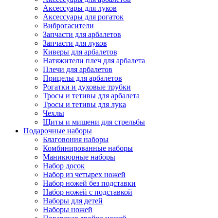
Аксессуары для луков
Аксессуары для рогаток
Виброгасители
Запчасти для арбалетов
Запчасти для луков
Киверы для арбалетов
Натяжители плеч для арбалета
Плечи для арбалетов
Прицелы для арбалетов
Рогатки и духовые трубки
Тросы и тетивы для арбалета
Тросы и тетивы для лука
Чехлы
Щиты и мишени для стрельбы
Подарочные наборы
Благовония наборы
Комбинированные наборы
Маникюрные наборы
Набор досок
Набор из четырех ножей
Набор ножей без подставки
Набор ножей с подставкой
Наборы для детей
Наборы ножей