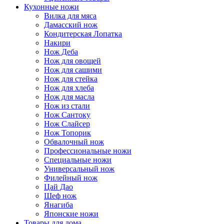
Кухонные ножи
Вилка для мяса
Дамасский нож
Кондитерская Лопатка
Накири
Нож Деба
Нож для овощей
Нож для сашими
Нож для стейка
Нож для хлеба
Нож для масла
Нож из стали
Нож Сантоку
Нож Слайсер
Нож Топорик
Обвалочный нож
Профессиональные ножи
Специальные ножи
Универсальный нож
Филейный нож
Цай Дао
Шеф нож
Янагиба
Японские ножи
Товары для дома