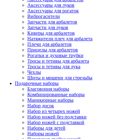
Аксессуары для луков
Аксессуары для рогаток
Виброгасители
Запчасти для арбалетов
Запчасти для луков
Киверы для арбалетов
Натяжители плеч для арбалета
Плечи для арбалетов
Прицелы для арбалетов
Рогатки и духовые трубки
Тросы и тетивы для арбалета
Тросы и тетивы для лука
Чехлы
Щиты и мишени для стрельбы
Подарочные наборы
Благовония наборы
Комбинированные наборы
Маникюрные наборы
Набор досок
Набор из четырех ножей
Набор ножей без подставки
Набор ножей с подставкой
Наборы для детей
Наборы ножей