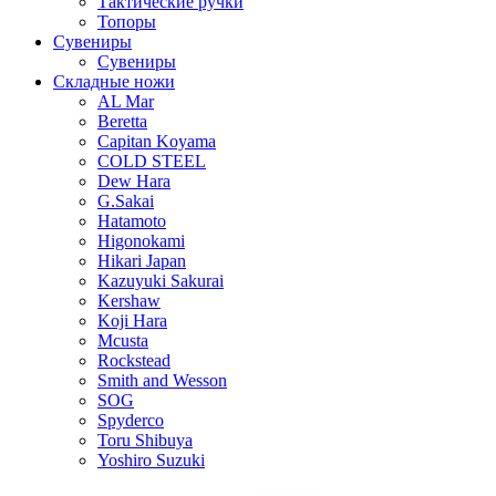
Тактические ручки
Топоры
Сувениры
Сувениры
Складные ножи
AL Mar
Beretta
Capitan Koyama
COLD STEEL
Dew Hara
G.Sakai
Hatamoto
Higonokami
Hikari Japan
Kazuyuki Sakurai
Kershaw
Koji Hara
Mcusta
Rockstead
Smith and Wesson
SOG
Spyderco
Toru Shibuya
Yoshiro Suzuki