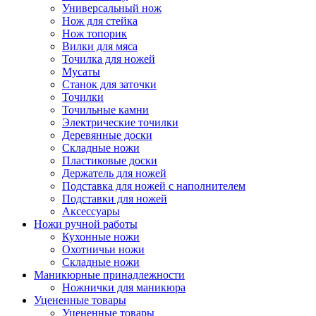
Универсальный нож
Нож для стейка
Нож топорик
Вилки для мяса
Точилка для ножей
Мусаты
Станок для заточки
Точилки
Точильные камни
Электрические точилки
Деревянные доски
Складные ножи
Пластиковые доски
Держатель для ножей
Подставка для ножей с наполнителем
Подставки для ножей
Аксессуары
Ножи ручной работы
Кухонные ножи
Охотничьи ножи
Складные ножи
Маникюрные принадлежности
Ножнички для маникюра
Уцененные товары
Уцененные товары