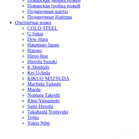
Поварская двойка ножей
Поварская тройка ножей
Подарочные карты
Подарочные Наборы
Охотничьи ножи
COLD STEEL
G.Sakai
Dew Hara
Hatamoto Japan
Hatono
Hiroo Itou
Hiroshi Suzuki
K.Shishido
Kei Uchida
KIKUO MATSUDA
Machida Tadashi
Maeda
Nomura Takeshi
Ritsu Yamamoto
Saito Hiroshi
Takahashi Toshiyuki
Tojiro
Yukio Nibe