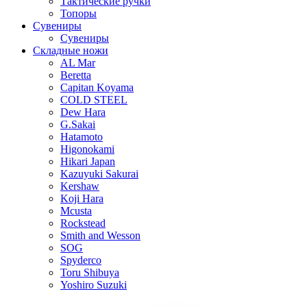
Тактические ручки
Топоры
Сувениры
Сувениры
Складные ножи
AL Mar
Beretta
Capitan Koyama
COLD STEEL
Dew Hara
G.Sakai
Hatamoto
Higonokami
Hikari Japan
Kazuyuki Sakurai
Kershaw
Koji Hara
Mcusta
Rockstead
Smith and Wesson
SOG
Spyderco
Toru Shibuya
Yoshiro Suzuki