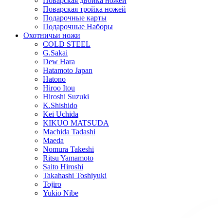
Поварская двойка ножей
Поварская тройка ножей
Подарочные карты
Подарочные Наборы
Охотничьи ножи
COLD STEEL
G.Sakai
Dew Hara
Hatamoto Japan
Hatono
Hiroo Itou
Hiroshi Suzuki
K.Shishido
Kei Uchida
KIKUO MATSUDA
Machida Tadashi
Maeda
Nomura Takeshi
Ritsu Yamamoto
Saito Hiroshi
Takahashi Toshiyuki
Tojiro
Yukio Nibe