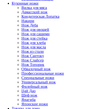
Кухонные ножи
Вилка для мяса
Дамасский нож
Кондитерская Лопатка
Накири
Нож Деба
Нож для овощей
Нож для сашими
Нож для стейка
Нож для хлеба
Нож для масла
Нож из стали
Нож Сантоку
Нож Слайсер
Нож Топорик
Обвалочный нож
Профессиональные ножи
Специальные ножи
Универсальный нож
Филейный нож
Цай Дао
Шеф нож
Янагиба
Японские ножи
Товары для дома