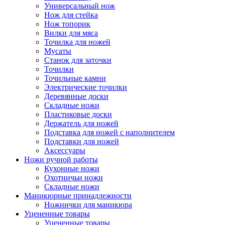
Универсальный нож
Нож для стейка
Нож топорик
Вилки для мяса
Точилка для ножей
Мусаты
Станок для заточки
Точилки
Точильные камни
Электрические точилки
Деревянные доски
Складные ножи
Пластиковые доски
Держатель для ножей
Подставка для ножей с наполнителем
Подставки для ножей
Аксессуары
Ножи ручной работы
Кухонные ножи
Охотничьи ножи
Складные ножи
Маникюрные принадлежности
Ножнички для маникюра
Уцененные товары
Уцененные товары