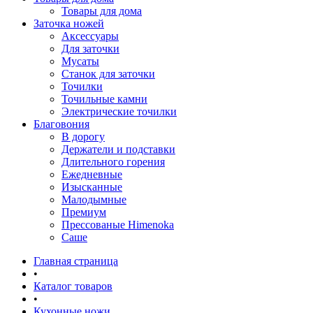
Товары для дома
Заточка ножей
Аксессуары
Для заточки
Мусаты
Станок для заточки
Точилки
Точильные камни
Электрические точилки
Благовония
В дорогу
Держатели и подставки
Длительного горения
Ежедневные
Изысканные
Малодымные
Премиум
Прессованые Himenoka
Саше
Главная страница
•
Каталог товаров
•
Кухонные ножи