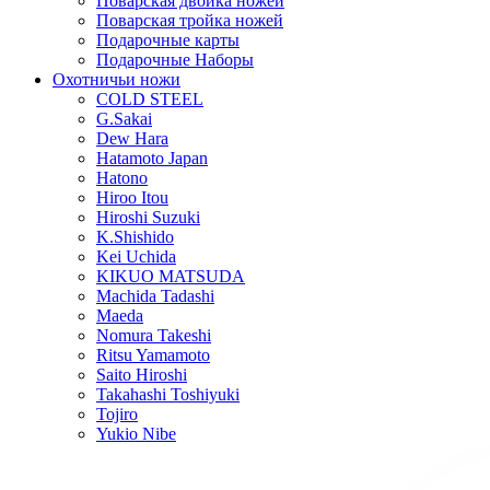
Поварская двойка ножей
Поварская тройка ножей
Подарочные карты
Подарочные Наборы
Охотничьи ножи
COLD STEEL
G.Sakai
Dew Hara
Hatamoto Japan
Hatono
Hiroo Itou
Hiroshi Suzuki
K.Shishido
Kei Uchida
KIKUO MATSUDA
Machida Tadashi
Maeda
Nomura Takeshi
Ritsu Yamamoto
Saito Hiroshi
Takahashi Toshiyuki
Tojiro
Yukio Nibe