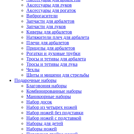
Аксессуары для луков
Аксессуары для рогаток
Виброгасители
Запчасти для арбалетов
Запчасти для луков
Киверы для арбалетов
Натяжители плеч для арбалета
Плечи для арбалетов
Прицелы для арбалетов
Рогатки и духовые трубки
Тросы и тетивы для арбалета
Тросы и тетивы для лука
Чехлы
Щиты и мишени для стрельбы
Подарочные наборы
Благовония наборы
Комбинированные наборы
Маникюрные наборы
Набор досок
Набор из четырех ножей
Набор ножей без подставки
Набор ножей с подставкой
Наборы для детей
Наборы ножей