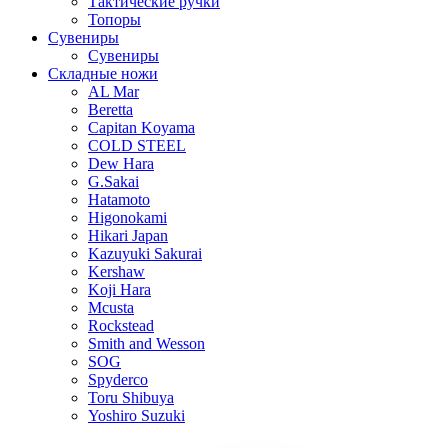
Тактические ручки
Топоры
Сувениры
Сувениры
Складные ножи
AL Mar
Beretta
Capitan Koyama
COLD STEEL
Dew Hara
G.Sakai
Hatamoto
Higonokami
Hikari Japan
Kazuyuki Sakurai
Kershaw
Koji Hara
Mcusta
Rockstead
Smith and Wesson
SOG
Spyderco
Toru Shibuya
Yoshiro Suzuki