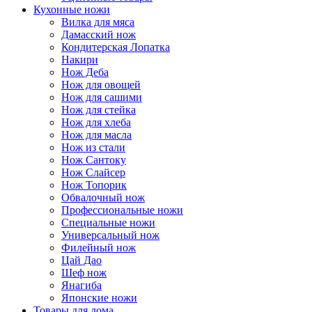
Кухонные ножи
Вилка для мяса
Дамасский нож
Кондитерская Лопатка
Накири
Нож Деба
Нож для овощей
Нож для сашими
Нож для стейка
Нож для хлеба
Нож для масла
Нож из стали
Нож Сантоку
Нож Слайсер
Нож Топорик
Обвалочный нож
Профессиональные ножи
Специальные ножи
Универсальный нож
Филейный нож
Цай Дао
Шеф нож
Янагиба
Японские ножи
Товары для дома