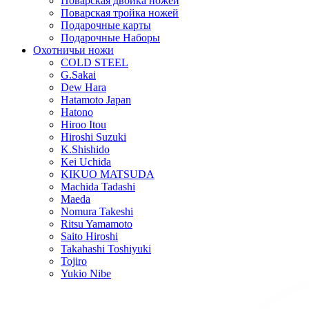
Поварская двойка ножей
Поварская тройка ножей
Подарочные карты
Подарочные Наборы
Охотничьи ножи
COLD STEEL
G.Sakai
Dew Hara
Hatamoto Japan
Hatono
Hiroo Itou
Hiroshi Suzuki
K.Shishido
Kei Uchida
KIKUO MATSUDA
Machida Tadashi
Maeda
Nomura Takeshi
Ritsu Yamamoto
Saito Hiroshi
Takahashi Toshiyuki
Tojiro
Yukio Nibe