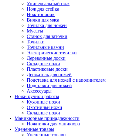
Универсальный нож
Нож для стейка
Нож топорик
Вилки для мяса
Точилка для ножей
Мусаты
Станок для заточки
Точилки
Точильные камни
Электрические точилки
Деревянные доски
Складные ножи
Пластиковые доски
Держатель для ножей
Подставка для ножей с наполнителем
Подставки для ножей
Аксессуары
Ножи ручной работы
Кухонные ножи
Охотничьи ножи
Складные ножи
Маникюрные принадлежности
Ножнички для маникюра
Уцененные товары
Уцененные товары