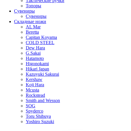
Тактические ручки
Топоры
Сувениры
Сувениры
Складные ножи
AL Mar
Beretta
Capitan Koyama
COLD STEEL
Dew Hara
G.Sakai
Hatamoto
Higonokami
Hikari Japan
Kazuyuki Sakurai
Kershaw
Koji Hara
Mcusta
Rockstead
Smith and Wesson
SOG
Spyderco
Toru Shibuya
Yoshiro Suzuki