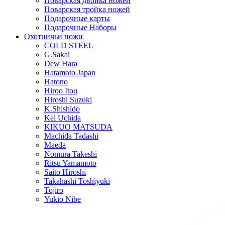
Поварская двойка ножей
Поварская тройка ножей
Подарочные карты
Подарочные Наборы
Охотничьи ножи
COLD STEEL
G.Sakai
Dew Hara
Hatamoto Japan
Hatono
Hiroo Itou
Hiroshi Suzuki
K.Shishido
Kei Uchida
KIKUO MATSUDA
Machida Tadashi
Maeda
Nomura Takeshi
Ritsu Yamamoto
Saito Hiroshi
Takahashi Toshiyuki
Tojiro
Yukio Nibe