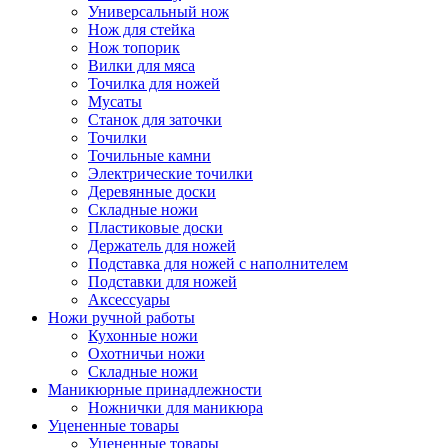
Универсальный нож
Нож для стейка
Нож топорик
Вилки для мяса
Точилка для ножей
Мусаты
Станок для заточки
Точилки
Точильные камни
Электрические точилки
Деревянные доски
Складные ножи
Пластиковые доски
Держатель для ножей
Подставка для ножей с наполнителем
Подставки для ножей
Аксессуары
Ножи ручной работы
Кухонные ножи
Охотничьи ножи
Складные ножи
Маникюрные принадлежности
Ножнички для маникюра
Уцененные товары
Уцененные товары