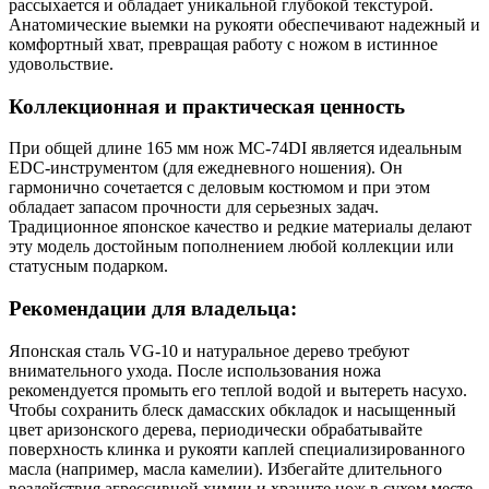
рассыхается и обладает уникальной глубокой текстурой.
Анатомические выемки на рукояти обеспечивают надежный и
комфортный хват, превращая работу с ножом в истинное
удовольствие.
Коллекционная и практическая ценность
При общей длине 165 мм нож MC-74DI является идеальным
EDC-инструментом (для ежедневного ношения). Он
гармонично сочетается с деловым костюмом и при этом
обладает запасом прочности для серьезных задач.
Традиционное японское качество и редкие материалы делают
эту модель достойным пополнением любой коллекции или
статусным подарком.
Рекомендации для владельца:
Японская сталь VG-10 и натуральное дерево требуют
внимательного ухода. После использования ножа
рекомендуется промыть его теплой водой и вытереть насухо.
Чтобы сохранить блеск дамасских обкладок и насыщенный
цвет аризонского дерева, периодически обрабатывайте
поверхность клинка и рукояти каплей специализированного
масла (например, масла камелии). Избегайте длительного
воздействия агрессивной химии и храните нож в сухом месте,