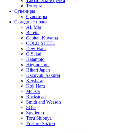
Тактические ручки
Топоры
Сувениры
Сувениры
Складные ножи
AL Mar
Beretta
Capitan Koyama
COLD STEEL
Dew Hara
G.Sakai
Hatamoto
Higonokami
Hikari Japan
Kazuyuki Sakurai
Kershaw
Koji Hara
Mcusta
Rockstead
Smith and Wesson
SOG
Spyderco
Toru Shibuya
Yoshiro Suzuki