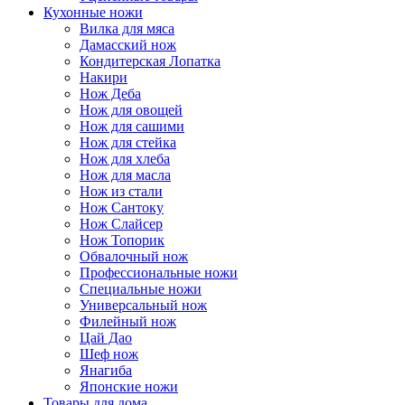
Кухонные ножи
Вилка для мяса
Дамасский нож
Кондитерская Лопатка
Накири
Нож Деба
Нож для овощей
Нож для сашими
Нож для стейка
Нож для хлеба
Нож для масла
Нож из стали
Нож Сантоку
Нож Слайсер
Нож Топорик
Обвалочный нож
Профессиональные ножи
Специальные ножи
Универсальный нож
Филейный нож
Цай Дао
Шеф нож
Янагиба
Японские ножи
Товары для дома