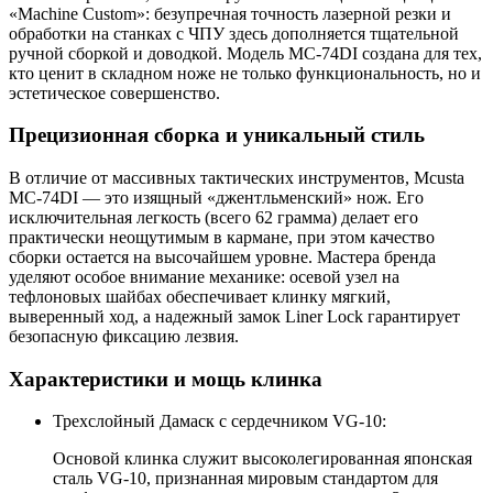
«Machine Custom»: безупречная точность лазерной резки и
обработки на станках с ЧПУ здесь дополняется тщательной
ручной сборкой и доводкой. Модель MC-74DI создана для тех,
кто ценит в складном ноже не только функциональность, но и
эстетическое совершенство.
Прецизионная сборка и уникальный стиль
В отличие от массивных тактических инструментов, Mcusta
MC-74DI — это изящный «джентльменский» нож. Его
исключительная легкость (всего 62 грамма) делает его
практически неощутимым в кармане, при этом качество
сборки остается на высочайшем уровне. Мастера бренда
уделяют особое внимание механике: осевой узел на
тефлоновых шайбах обеспечивает клинку мягкий,
выверенный ход, а надежный замок Liner Lock гарантирует
безопасную фиксацию лезвия.
Характеристики и мощь клинка
Трехслойный Дамаск с сердечником VG-10:
Основой клинка служит высоколегированная японская
сталь VG-10, признанная мировым стандартом для