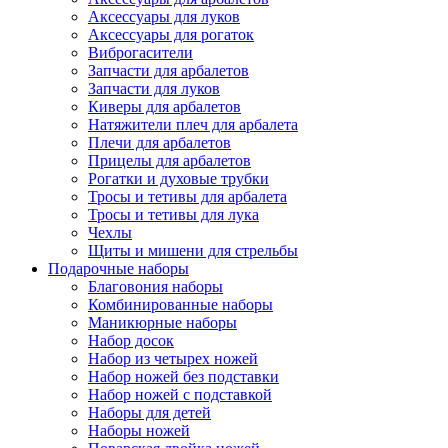
Аксессуары для луков
Аксессуары для рогаток
Виброгасители
Запчасти для арбалетов
Запчасти для луков
Киверы для арбалетов
Натяжители плеч для арбалета
Плечи для арбалетов
Прицелы для арбалетов
Рогатки и духовые трубки
Тросы и тетивы для арбалета
Тросы и тетивы для лука
Чехлы
Щиты и мишени для стрельбы
Подарочные наборы
Благовония наборы
Комбинированные наборы
Маникюрные наборы
Набор досок
Набор из четырех ножей
Набор ножей без подставки
Набор ножей с подставкой
Наборы для детей
Наборы ножей