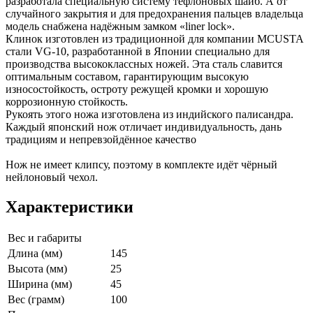
разработала специальную систему тефлоновых шайб. А от
случайного закрытия и для предохранения пальцев владельца
модель снабжена надёжным замком «liner lock».
Клинок изготовлен из традиционной для компании MCUSTA
стали VG-10, разработанной в Японии специально для
производства высококлассных ножей. Эта сталь славится
оптимальным составом, гарантирующим высокую
износостойкость, остроту режущей кромки и хорошую
коррозионную стойкость.
Рукоять этого ножа изготовлена из индийского палисандра.
Каждый японский нож отличает индивидуальность, дань
традициям и непревзойдённое качество
Нож не имеет клипсу, поэтому в комплекте идёт чёрный
нейлоновый чехол.
Характеристики
Вес и габариты
Длина (мм)
145
Высота (мм)
25
Ширина (мм)
45
Вес (грамм)
100