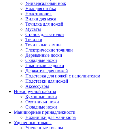
Универсальный нож
Нож для стейка
Нож топорик
Вилки для мяса
Точилка для ножей
Мусаты
Станок для заточки
Точилки
Точильные камни
Электрические точилки
Деревянные доски
Складные ножи
Пластиковые доски
Держатель для ножей
Подставка для ножей с наполнителем
Подставки для ножей
Аксессуары
Ножи ручной работы
Кухонные ножи
Охотничьи ножи
Складные ножи
Маникюрные принадлежности
Ножнички для маникюра
Уцененные товары
Уцененные товары