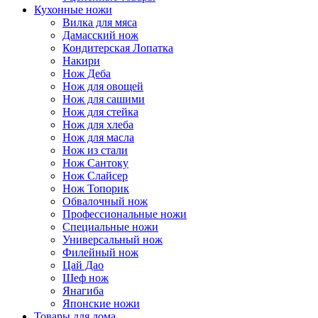
Кухонные ножи
Вилка для мяса
Дамасский нож
Кондитерская Лопатка
Накири
Нож Деба
Нож для овощей
Нож для сашими
Нож для стейка
Нож для хлеба
Нож для масла
Нож из стали
Нож Сантоку
Нож Слайсер
Нож Топорик
Обвалочный нож
Профессиональные ножи
Специальные ножи
Универсальный нож
Филейный нож
Цай Дао
Шеф нож
Янагиба
Японские ножи
Товары для дома