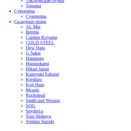
Тактические ручки
Топоры
Сувениры
Сувениры
Складные ножи
AL Mar
Beretta
Capitan Koyama
COLD STEEL
Dew Hara
G.Sakai
Hatamoto
Higonokami
Hikari Japan
Kazuyuki Sakurai
Kershaw
Koji Hara
Mcusta
Rockstead
Smith and Wesson
SOG
Spyderco
Toru Shibuya
Yoshiro Suzuki