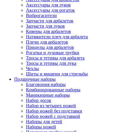
Аксессуары для луков
Аксессуары для рогаток
Виброгасители
Запчасти для арбалетов
Запчасти для луков
Киверы для арбалетов
Натяжители плеч для арбалета
Плечи для арбалетов
Прицелы для арбалетов
Рогатки и духовые трубки
Тросы и тетивы для арбалета
Тросы и тетивы для лука
Чехлы
Щиты и мишени для стрельбы
Подарочные наборы
Благовония наборы
Комбинированные наборы
Маникюрные наборы
Набор досок
Набор из четырех ножей
Набор ножей без подставки
Набор ножей с подставкой
Наборы для детей
Наборы ножей