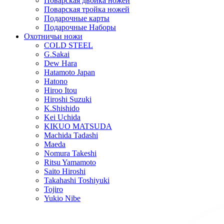
Поварская двойка ножей
Поварская тройка ножей
Подарочные карты
Подарочные Наборы
Охотничьи ножи
COLD STEEL
G.Sakai
Dew Hara
Hatamoto Japan
Hatono
Hiroo Itou
Hiroshi Suzuki
K.Shishido
Kei Uchida
KIKUO MATSUDA
Machida Tadashi
Maeda
Nomura Takeshi
Ritsu Yamamoto
Saito Hiroshi
Takahashi Toshiyuki
Tojiro
Yukio Nibe