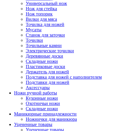
Универсальный нож
Нож для стейка
Нож топорик
Вилки для мяса
Точилка для ножей
Мусаты
Станок для заточки
Точилки
Точильные камни
Электрические точилки
Деревянные доски
Складные ножи
Пластиковые доски
Держатель для ножей
Подставка для ножей с наполнителем
Подставки для ножей
Аксессуары
Ножи ручной работы
Кухонные ножи
Охотничьи ножи
Складные ножи
Маникюрные принадлежности
Ножнички для маникюра
Уцененные товары
Уцененные товары