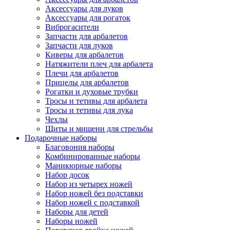
Аксессуары для луков
Аксессуары для рогаток
Виброгасители
Запчасти для арбалетов
Запчасти для луков
Киверы для арбалетов
Натяжители плеч для арбалета
Плечи для арбалетов
Прицелы для арбалетов
Рогатки и духовые трубки
Тросы и тетивы для арбалета
Тросы и тетивы для лука
Чехлы
Щиты и мишени для стрельбы
Подарочные наборы
Благовония наборы
Комбинированные наборы
Маникюрные наборы
Набор досок
Набор из четырех ножей
Набор ножей без подставки
Набор ножей с подставкой
Наборы для детей
Наборы ножей