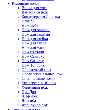
Кухонные ножи
Вилка для мяса
Дамасский нож
Кондитерская Лопатка
Накири
Нож Деба
Нож для овощей
Нож для сашими
Нож для стейка
Нож для хлеба
Нож для масла
Нож из стали
Нож Сантоку
Нож Слайсер
Нож Топорик
Обвалочный нож
Профессиональные ножи
Специальные ножи
Универсальный нож
Филейный нож
Цай Дао
Шеф нож
Янагиба
Японские ножи
Товары для дома