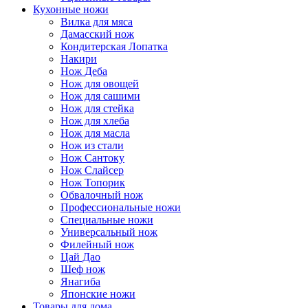
Кухонные ножи
Вилка для мяса
Дамасский нож
Кондитерская Лопатка
Накири
Нож Деба
Нож для овощей
Нож для сашими
Нож для стейка
Нож для хлеба
Нож для масла
Нож из стали
Нож Сантоку
Нож Слайсер
Нож Топорик
Обвалочный нож
Профессиональные ножи
Специальные ножи
Универсальный нож
Филейный нож
Цай Дао
Шеф нож
Янагиба
Японские ножи
Товары для дома