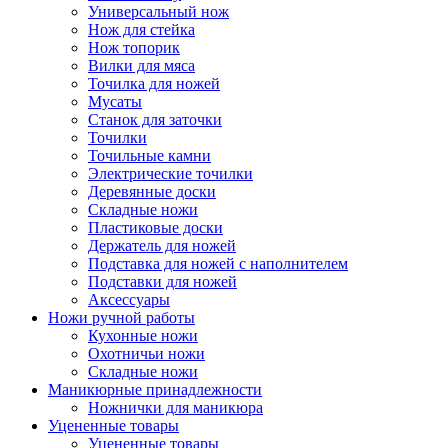
Универсальный нож
Нож для стейка
Нож топорик
Вилки для мяса
Точилка для ножей
Мусаты
Станок для заточки
Точилки
Точильные камни
Электрические точилки
Деревянные доски
Складные ножи
Пластиковые доски
Держатель для ножей
Подставка для ножей с наполнителем
Подставки для ножей
Аксессуары
Ножи ручной работы
Кухонные ножи
Охотничьи ножи
Складные ножи
Маникюрные принадлежности
Ножнички для маникюра
Уцененные товары
Уцененные товары