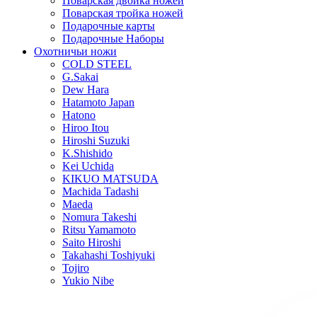
Поварская двойка ножей
Поварская тройка ножей
Подарочные карты
Подарочные Наборы
Охотничьи ножи
COLD STEEL
G.Sakai
Dew Hara
Hatamoto Japan
Hatono
Hiroo Itou
Hiroshi Suzuki
K.Shishido
Kei Uchida
KIKUO MATSUDA
Machida Tadashi
Maeda
Nomura Takeshi
Ritsu Yamamoto
Saito Hiroshi
Takahashi Toshiyuki
Tojiro
Yukio Nibe