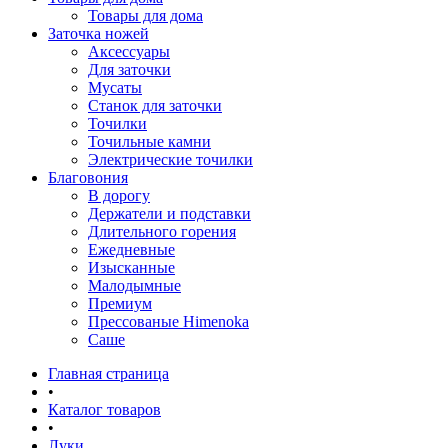
Товары для дома
Заточка ножей
Аксессуары
Для заточки
Мусаты
Станок для заточки
Точилки
Точильные камни
Электрические точилки
Благовония
В дорогу
Держатели и подставки
Длительного горения
Ежедневные
Изысканные
Малодымные
Премиум
Прессованые Himenoka
Саше
Главная страница
•
Каталог товаров
•
Луки