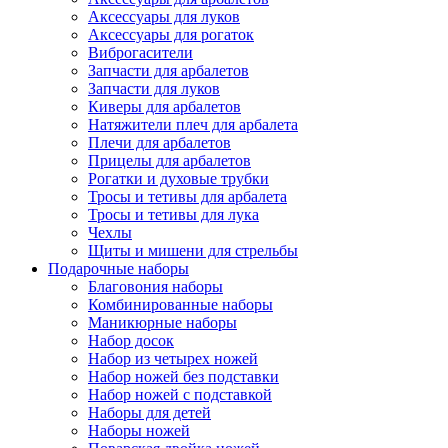
Аксессуары для луков
Аксессуары для рогаток
Виброгасители
Запчасти для арбалетов
Запчасти для луков
Киверы для арбалетов
Натяжители плеч для арбалета
Плечи для арбалетов
Прицелы для арбалетов
Рогатки и духовые трубки
Тросы и тетивы для арбалета
Тросы и тетивы для лука
Чехлы
Щиты и мишени для стрельбы
Подарочные наборы
Благовония наборы
Комбинированные наборы
Маникюрные наборы
Набор досок
Набор из четырех ножей
Набор ножей без подставки
Набор ножей с подставкой
Наборы для детей
Наборы ножей