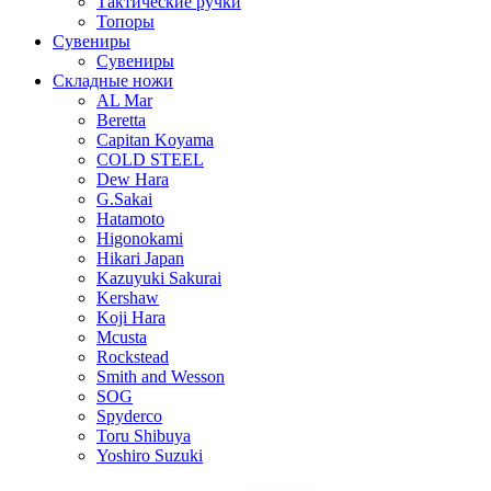
Тактические ручки
Топоры
Сувениры
Сувениры
Складные ножи
AL Mar
Beretta
Capitan Koyama
COLD STEEL
Dew Hara
G.Sakai
Hatamoto
Higonokami
Hikari Japan
Kazuyuki Sakurai
Kershaw
Koji Hara
Mcusta
Rockstead
Smith and Wesson
SOG
Spyderco
Toru Shibuya
Yoshiro Suzuki