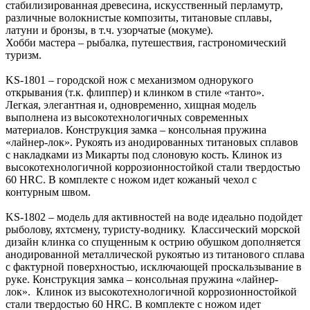
стабилизированная древесина, искусственный перламутр,
различные волокнистые композиты, титановые сплавы,
латуни и бронзы, в т.ч. узорчатые (мокуме).
Хобби мастера – рыбалка, путешествия, гастрономический
туризм.
KS-1801 – городской нож с механизмом однорукого
открывания (т.к. флиппер) и клинком в стиле «танто».
Легкая, элегантная и, одновременно, хищная модель
выполнена из высокотехнологичных современных
материалов. Конструкция замка – консольная пружина
«лайнер-лок». Рукоять из анодированных титановых сплавов
с накладками из Микарты под слоновую кость. Клинок из
высокотехнологичной коррозионностойкой стали твердостью
60 HRС. В комплекте с ножом идет кожаный чехол с
контурным швом.
KS-1802 – модель для активностей на воде идеально подойдет
рыболову, яхтсмену, туристу-воднику. Классический морской
дизайн клинка со спущенным к острию обушком дополняется
анодированной металлической рукоятью из титанового сплава
с фактурной поверхностью, исключающей проскальзывание в
руке. Конструкция замка – консольная пружина «лайнер-
лок». Клинок из высокотехнологичной коррозионностойкой
стали твердостью 60 HRС. В комплекте с ножом идет