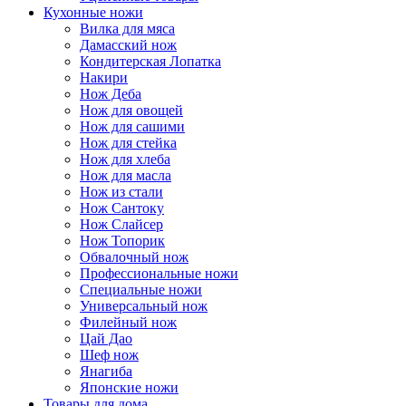
Кухонные ножи
Вилка для мяса
Дамасский нож
Кондитерская Лопатка
Накири
Нож Деба
Нож для овощей
Нож для сашими
Нож для стейка
Нож для хлеба
Нож для масла
Нож из стали
Нож Сантоку
Нож Слайсер
Нож Топорик
Обвалочный нож
Профессиональные ножи
Специальные ножи
Универсальный нож
Филейный нож
Цай Дао
Шеф нож
Янагиба
Японские ножи
Товары для дома