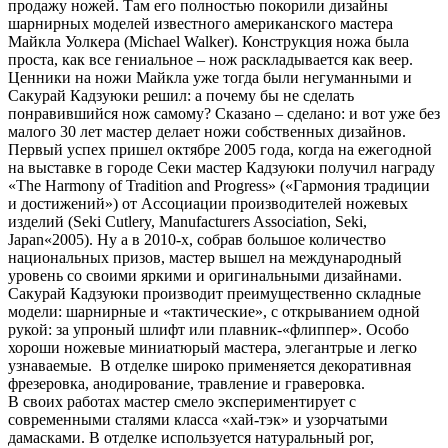
продажу ножей. Там его полностью покорили дизайны
шарнирных моделей известного американского мастера
Майкла Уолкера (Michael Walker). Конструкция ножа была
проста, как все гениальное – нож раскладывается как веер.
Ценники на ножи Майкла уже тогда были негуманными и
Сакурай Кадзуюки решил: а почему бы не сделать
понравившийся нож самому? Сказано – сделано: и вот уже без
малого 30 лет мастер делает ножи собственных дизайнов.
Первый успех пришел октябре 2005 года, когда на ежегодной
на выставке в городе Секи мастер Кадзуюки получил награду
«The Harmony of Tradition and Progress» («Гармония традиции
и достижений») от Ассоциации производителей ножевых
изделий (Seki Cutlery, Manufacturers Association, Seki,
Japan«2005). Ну а в 2010-х, собрав большое количество
национальных призов, мастер вышел на международный
уровень со своими яркими и оригинальными дизайнами.
Сакурай Кадзуюки производит преимущественно складные
модели: шарнирные и «тактические», с открыванием одной
рукой: за упроный шлифт или плавник-«флиппер». Особо
хороши ножевые миниатюрый мастера, элегантрые и легко
узнаваемые. В отделке широко применяется декоративная
фрезеровка, анодирование, травление и граверовка.
В своих работах мастер смело экспериментирует с
современными сталями класса «хай-тэк» и узорчатыми
дамасками. В отделке используется натуральный рог,