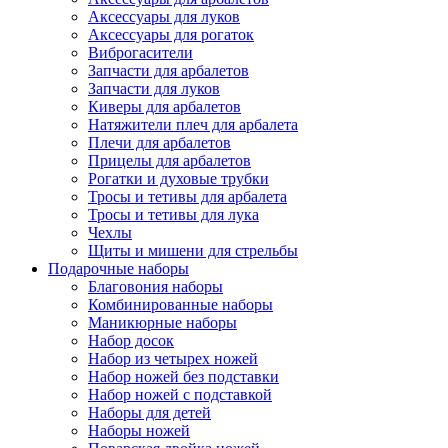
Аксессуары для луков
Аксессуары для рогаток
Виброгасители
Запчасти для арбалетов
Запчасти для луков
Киверы для арбалетов
Натяжители плеч для арбалета
Плечи для арбалетов
Прицелы для арбалетов
Рогатки и духовые трубки
Тросы и тетивы для арбалета
Тросы и тетивы для лука
Чехлы
Щиты и мишени для стрельбы
Подарочные наборы
Благовония наборы
Комбинированные наборы
Маникюрные наборы
Набор досок
Набор из четырех ножей
Набор ножей без подставки
Набор ножей с подставкой
Наборы для детей
Наборы ножей