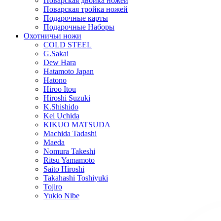
Поварская двойка ножей
Поварская тройка ножей
Подарочные карты
Подарочные Наборы
Охотничьи ножи
COLD STEEL
G.Sakai
Dew Hara
Hatamoto Japan
Hatono
Hiroo Itou
Hiroshi Suzuki
K.Shishido
Kei Uchida
KIKUO MATSUDA
Machida Tadashi
Maeda
Nomura Takeshi
Ritsu Yamamoto
Saito Hiroshi
Takahashi Toshiyuki
Tojiro
Yukio Nibe