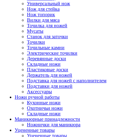
Универсальный нож
Нож для стейка
Нож топорик
Вилки для мяса
Точилка для ножей
Мусаты
Станок для заточки
Точилки
Точильные камни
Электрические точилки
Деревянные доски
Складные ножи
Пластиковые доски
Держатель для ножей
Подставка для ножей с наполнителем
Подставки для ножей
Аксессуары
Ножи ручной работы
Кухонные ножи
Охотничьи ножи
Складные ножи
Маникюрные принадлежности
Ножнички для маникюра
Уцененные товары
Уцененные товары