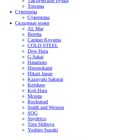
Тактические ручки
Топоры
Сувениры
Сувениры
Складные ножи
AL Mar
Beretta
Capitan Koyama
COLD STEEL
Dew Hara
G.Sakai
Hatamoto
Higonokami
Hikari Japan
Kazuyuki Sakurai
Kershaw
Koji Hara
Mcusta
Rockstead
Smith and Wesson
SOG
Spyderco
Toru Shibuya
Yoshiro Suzuki