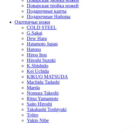
Поварская двойка ножей
Поварская тройка ножей
Подарочные карты
Подарочные Наборы
Охотничьи ножи
COLD STEEL
G.Sakai
Dew Hara
Hatamoto Japan
Hatono
Hiroo Itou
Hiroshi Suzuki
K.Shishido
Kei Uchida
KIKUO MATSUDA
Machida Tadashi
Maeda
Nomura Takeshi
Ritsu Yamamoto
Saito Hiroshi
Takahashi Toshiyuki
Tojiro
Yukio Nibe