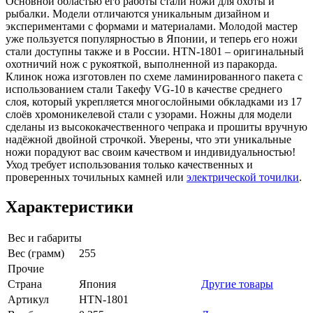
Основной областью его работы стали ножи для охоты и
рыбалки. Модели отличаются уникальным дизайном и
экспериментами с формами и материалами. Молодой мастер
уже пользуется популярностью в Японии, и теперь его ножи
стали доступны также и в России. HTN-1801 – оригинальный
охотничий нож с рукояткой, выполненной из паракорда.
Клинок ножа изготовлен по схеме ламинированного пакета с
использованием стали Такефу VG-10 в качестве среднего
слоя, который укрепляется многослойными обкладками из 17
слоёв хромоникелевой стали с узорами. Ножны для модели
сделаны из высококачественного чепрака и прошиты вручную
надёжной двойной строчкой. Уверены, что эти уникальные
ножи порадуют вас своим качеством и индивидуальностью!
Уход требует использования только качественных и
проверенных точильных камней или
электрической точилки
.
Характеристики
Вес и габариты
Вес (грамм)
255
Прочие
Страна
Япония
Другие товары
Артикул
HTN-1801