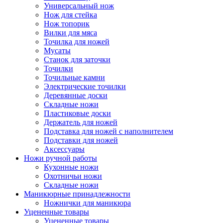
Универсальный нож
Нож для стейка
Нож топорик
Вилки для мяса
Точилка для ножей
Мусаты
Станок для заточки
Точилки
Точильные камни
Электрические точилки
Деревянные доски
Складные ножи
Пластиковые доски
Держатель для ножей
Подставка для ножей с наполнителем
Подставки для ножей
Аксессуары
Ножи ручной работы
Кухонные ножи
Охотничьи ножи
Складные ножи
Маникюрные принадлежности
Ножнички для маникюра
Уцененные товары
Уцененные товары