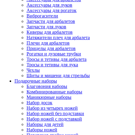
Аксессуары для луков
Аксессуары для рогаток
Виброгасители
Запчасти для арбалетов
Запчасти для луков
Киверы для арбалетов
Натяжители плеч для арбалета
Плечи для арбалетов
Прицелы для арбалетов
Рогатки и духовые трубки
Тросы и тетивы для арбалета
Тросы и тетивы для лука
Чехлы
Щиты и мишени для стрельбы
Подарочные наборы
Благовония наборы
Комбинированные наборы
Маникюрные наборы
Набор досок
Набор из четырех ножей
Набор ножей без подставки
Набор ножей с подставкой
Наборы для детей
Наборы ножей