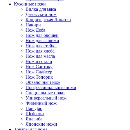
Кухонные ножи
Вилка для мяса
Дамасский нож
Кондитерская Лопатка
Накири
Нож Деба
Нож для овощей
Нож для сашими
Нож для стейка
Нож для хлеба
Нож для масла
Нож из стали
Нож Сантоку
Нож Слайсер
Нож Топорик
Обвалочный нож
Профессиональные ножи
Специальные ножи
Универсальный нож
Филейный нож
Цай Дао
Шеф нож
Янагиба
Японские ножи
Товары для дома