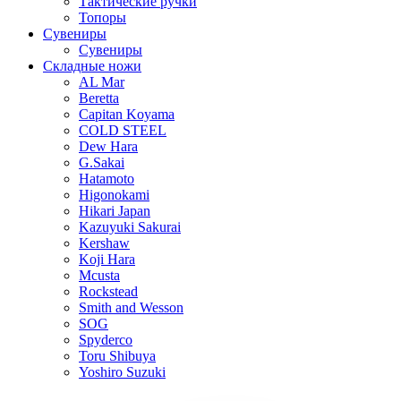
Тактические ручки
Топоры
Сувениры
Сувениры
Складные ножи
AL Mar
Beretta
Capitan Koyama
COLD STEEL
Dew Hara
G.Sakai
Hatamoto
Higonokami
Hikari Japan
Kazuyuki Sakurai
Kershaw
Koji Hara
Mcusta
Rockstead
Smith and Wesson
SOG
Spyderco
Toru Shibuya
Yoshiro Suzuki