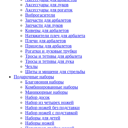
Аксессуары для луков
Аксессуары для рогаток
Виброгасители
Запчасти для арбалетов
Запчасти для луков
Киверы для арбалетов
Натяжители плеч для арбалета
Плечи для арбалетов
Прицелы для арбалетов
Рогатки и духовые трубки
Тросы и тетивы для арбалета
Тросы и тетивы для лука
Чехлы
Щиты и мишени для стрельбы
Подарочные наборы
Благовония наборы
Комбинированные наборы
Маникюрные наборы
Набор досок
Набор из четырех ножей
Набор ножей без подставки
Набор ножей с подставкой
Наборы для детей
Наборы ножей