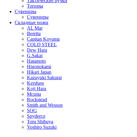
Тактические ручки
Топоры
Сувениры
Сувениры
Складные ножи
AL Mar
Beretta
Capitan Koyama
COLD STEEL
Dew Hara
G.Sakai
Hatamoto
Higonokami
Hikari Japan
Kazuyuki Sakurai
Kershaw
Koji Hara
Mcusta
Rockstead
Smith and Wesson
SOG
Spyderco
Toru Shibuya
Yoshiro Suzuki