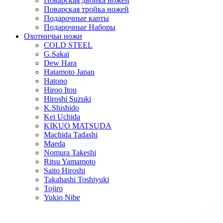
Поварская двойка ножей
Поварская тройка ножей
Подарочные карты
Подарочные Наборы
Охотничьи ножи
COLD STEEL
G.Sakai
Dew Hara
Hatamoto Japan
Hatono
Hiroo Itou
Hiroshi Suzuki
K.Shishido
Kei Uchida
KIKUO MATSUDA
Machida Tadashi
Maeda
Nomura Takeshi
Ritsu Yamamoto
Saito Hiroshi
Takahashi Toshiyuki
Tojiro
Yukio Nibe