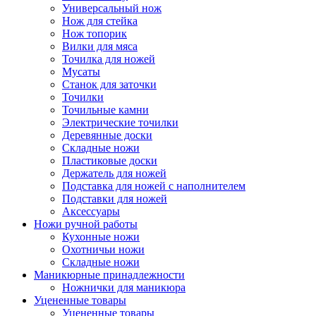
Универсальный нож
Нож для стейка
Нож топорик
Вилки для мяса
Точилка для ножей
Мусаты
Станок для заточки
Точилки
Точильные камни
Электрические точилки
Деревянные доски
Складные ножи
Пластиковые доски
Держатель для ножей
Подставка для ножей с наполнителем
Подставки для ножей
Аксессуары
Ножи ручной работы
Кухонные ножи
Охотничьи ножи
Складные ножи
Маникюрные принадлежности
Ножнички для маникюра
Уцененные товары
Уцененные товары