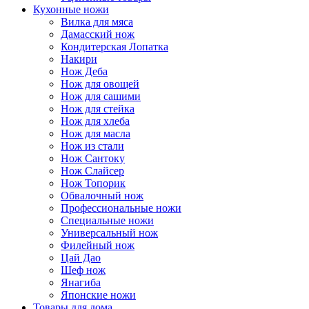
Кухонные ножи
Вилка для мяса
Дамасский нож
Кондитерская Лопатка
Накири
Нож Деба
Нож для овощей
Нож для сашими
Нож для стейка
Нож для хлеба
Нож для масла
Нож из стали
Нож Сантоку
Нож Слайсер
Нож Топорик
Обвалочный нож
Профессиональные ножи
Специальные ножи
Универсальный нож
Филейный нож
Цай Дао
Шеф нож
Янагиба
Японские ножи
Товары для дома