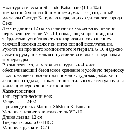
Нож туристический Shishido Katsumaro (TT-2402) —
компактный японский нож премиум-класса, созданный
мастером Сисидо Кацумаро в традициях кузнечного города
Сэки.
Лезвие длиной 12 см выполнено из высококачественной
нержавеющей стали VG-10, обладающей превосходной
твёрдостью, устойчивостью к коррозии и сохранением
режущей кромки даже при интенсивной эксплуатации.
Рукоять из прочного композитного материала G-10 надёжно
лежит в руке, не скользит и устойчива к влаге и перепадам
температуры.
В комплект входит чехол из натуральной кожи,
обеспечивающий безопасное хранение и удобную переноску.
Нож идеально подходит для походов, туризма, рыбалки и
активного отдыха, а также станет стильным аксессуаром для
коллекционеров японских клинков.
Характеристики
Тип: туристический нож
Модель: TT-2402
Производитель / Мастер: Shishido Katsumaro
Материал лезвия: японская сталь VG-10
Длина лезвия: 12 см
Твёрдость: около 60 HRC
Материал рукояти: G-10