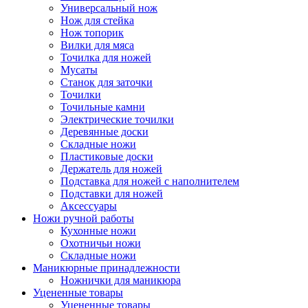
Универсальный нож
Нож для стейка
Нож топорик
Вилки для мяса
Точилка для ножей
Мусаты
Станок для заточки
Точилки
Точильные камни
Электрические точилки
Деревянные доски
Складные ножи
Пластиковые доски
Держатель для ножей
Подставка для ножей с наполнителем
Подставки для ножей
Аксессуары
Ножи ручной работы
Кухонные ножи
Охотничьи ножи
Складные ножи
Маникюрные принадлежности
Ножнички для маникюра
Уцененные товары
Уцененные товары