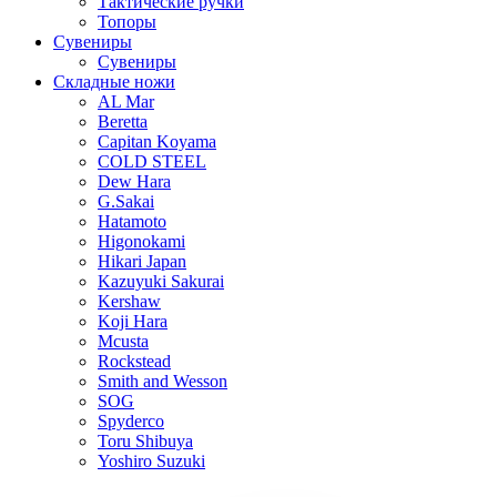
Тактические ручки
Топоры
Сувениры
Сувениры
Складные ножи
AL Mar
Beretta
Capitan Koyama
COLD STEEL
Dew Hara
G.Sakai
Hatamoto
Higonokami
Hikari Japan
Kazuyuki Sakurai
Kershaw
Koji Hara
Mcusta
Rockstead
Smith and Wesson
SOG
Spyderco
Toru Shibuya
Yoshiro Suzuki