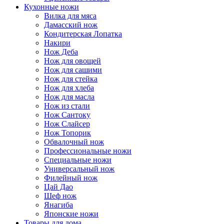
Кухонные ножи
Вилка для мяса
Дамасский нож
Кондитерская Лопатка
Накири
Нож Деба
Нож для овощей
Нож для сашими
Нож для стейка
Нож для хлеба
Нож для масла
Нож из стали
Нож Сантоку
Нож Слайсер
Нож Топорик
Обвалочный нож
Профессиональные ножи
Специальные ножи
Универсальный нож
Филейный нож
Цай Дао
Шеф нож
Янагиба
Японские ножи
Товары для дома