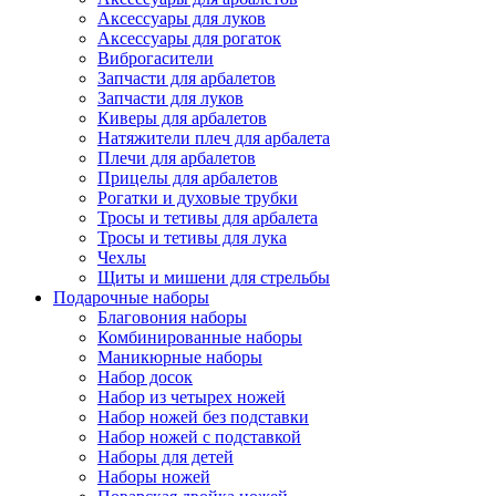
Аксессуары для луков
Аксессуары для рогаток
Виброгасители
Запчасти для арбалетов
Запчасти для луков
Киверы для арбалетов
Натяжители плеч для арбалета
Плечи для арбалетов
Прицелы для арбалетов
Рогатки и духовые трубки
Тросы и тетивы для арбалета
Тросы и тетивы для лука
Чехлы
Щиты и мишени для стрельбы
Подарочные наборы
Благовония наборы
Комбинированные наборы
Маникюрные наборы
Набор досок
Набор из четырех ножей
Набор ножей без подставки
Набор ножей с подставкой
Наборы для детей
Наборы ножей