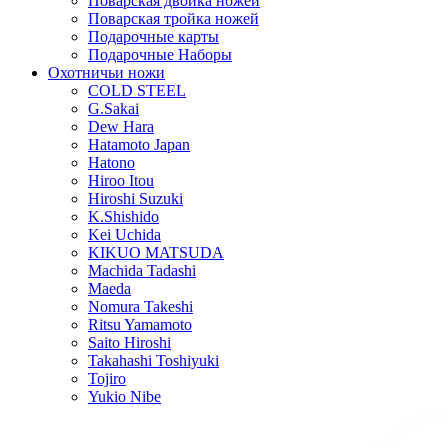
Поварская двойка ножей
Поварская тройка ножей
Подарочные карты
Подарочные Наборы
Охотничьи ножи
COLD STEEL
G.Sakai
Dew Hara
Hatamoto Japan
Hatono
Hiroo Itou
Hiroshi Suzuki
K.Shishido
Kei Uchida
KIKUO MATSUDA
Machida Tadashi
Maeda
Nomura Takeshi
Ritsu Yamamoto
Saito Hiroshi
Takahashi Toshiyuki
Tojiro
Yukio Nibe