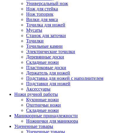
Универсальный нож
Нож для стейка
Нож топорик
Вилки для мяса
Точилка для ножей
Мусаты
Станок для заточки
Точилки
Точильные камни
Электрические точилки
Деревянные доски
Складные ножи
Пластиковые доски
Держатель для ножей
Подставка для ножей с наполнителем
Подставки для ножей
Аксессуары
Ножи ручной работы
Кухонные ножи
Охотничьи ножи
Складные ножи
Маникюрные принадлежности
Ножнички для маникюра
Уцененные товары
Уцененные товары