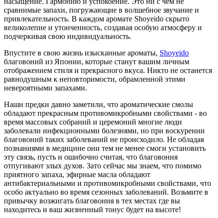
насыщение. Гармонию и успокоение. Это ни с чем не
сравнимые запахи, погружающие в волшебное звучание и
привлекательность. В каждом аромате Shoyeido скрыто
великолепие и утонченность, создавая особую атмосферу и
подчеркивая свою индивидуальность.
Впустите в свою жизнь изысканные ароматы,
Shoyeido
благовоний из Японии, которые станут вашим личным
отображением стиля и прекрасного вкуса. Никто не останется
равнодушным к неповторимости, обрамленной этими
невероятными запахами.
Наши предки давно заметили, что ароматические смолы
обладают прекрасным противомикробными свойствами - во
время массовых собраний и церемоний многие люди
заболевали инфекционными болезнями, но при воскурении
благовоний таких заболеваний не происходило. Не обладая
познаниями в медицине они тем не менее смоги установить
эту связь, пусть и ошибочно считая, что благовония
отпугивают злых духов. Зато сейчас мы знаем, что помимо
приятного запаха, эфирные масла обладают
антибактериальными и противомикробными свойствами, что
особо актуально во время сезонных заболеваний. Возьмите в
привычку возжигать благовония в тех местах где вы
находитесь и ваш жизненный тонус будет на высоте!