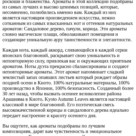
роскоши и блаженства. Ароматы в этой коллекции подобраны
из самых лучших и высоко ценимых позиций, которые,
несомненно, полюбились именно вам. Каждый из них
является настоящим произведением искусства, нежно
сотканным из самых изысканных нот и оттенков натуральных
ароматов: Сандаловое дерево, пачули, корица. Эти ароматы
словно магические плащи, обволакивают помещения и
создающие уникальную ауру таинственности и элегантности.
Каждая нота, каждый аккорд, сливающийся в каждой серии
японских благовоний, раскрывает свою уникальность и
неповторимую силу, привлекая вас и окружающих приятным
ароматом. Ноты дуэта прекрасно сбалансированы и создают
неповторимые ароматы. Этот аромат напоминает сладкий
землистый запах опавших листьев который рождает образы
поздней осени в Киото. 100% натуральные материалы, 100%
производство в Японии, 100% безопасность. Созданный более
30 лет назад, чтобы вызвать осеннее великолепие района
Арашияма в Киото, Kyoto Autumn Leaves является настоящей
классикой в мире благовоний. Его поэтическая смесь
высококачественной корицы и сандалового дерева идеально
передает настроение и красоту осеннего дня.
Вы ощутите, как ароматы подобраны по лучшим
композициям, дарят вам чувственность и эмоциональное