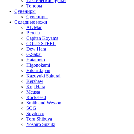
Тактические ручки
Топоры
Сувениры
Сувениры
Складные ножи
AL Mar
Beretta
Capitan Koyama
COLD STEEL
Dew Hara
G.Sakai
Hatamoto
Higonokami
Hikari Japan
Kazuyuki Sakurai
Kershaw
Koji Hara
Mcusta
Rockstead
Smith and Wesson
SOG
Spyderco
Toru Shibuya
Yoshiro Suzuki