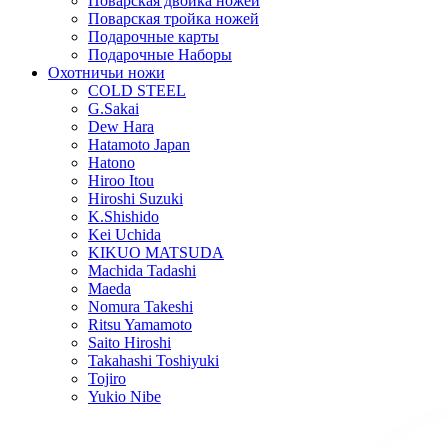
Поварская двойка ножей
Поварская тройка ножей
Подарочные карты
Подарочные Наборы
Охотничьи ножи
COLD STEEL
G.Sakai
Dew Hara
Hatamoto Japan
Hatono
Hiroo Itou
Hiroshi Suzuki
K.Shishido
Kei Uchida
KIKUO MATSUDA
Machida Tadashi
Maeda
Nomura Takeshi
Ritsu Yamamoto
Saito Hiroshi
Takahashi Toshiyuki
Tojiro
Yukio Nibe