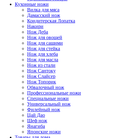
Кухонные ножи
Вилка для мяса
Дамасский нож
Кондитерская Лопатка
Накири
Нож Деба
Нож для овощей
Нож для сашими
Нож для стейка
Нож для хлеба
Нож для масла
Нож из стали
Нож Сантоку
Нож Слайсер
Нож Топорик
Обвалочный нож
Профессиональные ножи
Специальные ножи
Универсальный нож
Филейный нож
Цай Дао
Шеф нож
Янагиба
Японские ножи
Товары для дома