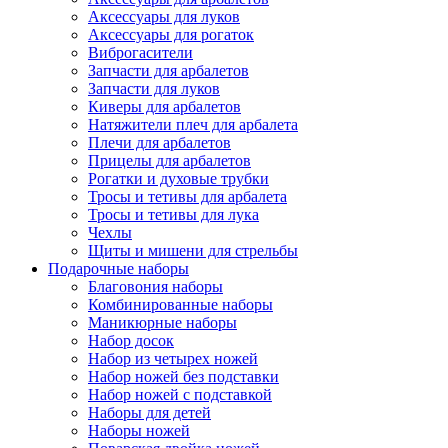
Аксессуары для луков
Аксессуары для рогаток
Виброгасители
Запчасти для арбалетов
Запчасти для луков
Киверы для арбалетов
Натяжители плеч для арбалета
Плечи для арбалетов
Прицелы для арбалетов
Рогатки и духовые трубки
Тросы и тетивы для арбалета
Тросы и тетивы для лука
Чехлы
Щиты и мишени для стрельбы
Подарочные наборы
Благовония наборы
Комбинированные наборы
Маникюрные наборы
Набор досок
Набор из четырех ножей
Набор ножей без подставки
Набор ножей с подставкой
Наборы для детей
Наборы ножей