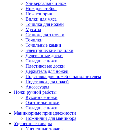
Универсальный нож
Нож для стейка
Нож топорик
Вилки для мяса
Точилка для ножей
Мусаты
Станок для заточки
Точилки
Точильные камни
Электрические точилки
Деревянные доски
Складные ножи
Пластиковые доски
Держатель для ножей
Подставка для ножей с наполнителем
Подставки для ножей
Аксессуары
Ножи ручной работы
Кухонные ножи
Охотничьи ножи
Складные ножи
Маникюрные принадлежности
Ножнички для маникюра
Уцененные товары
Уцененные товары