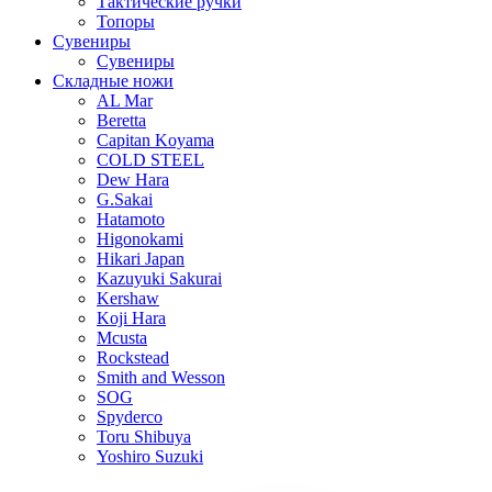
Тактические ручки
Топоры
Сувениры
Сувениры
Складные ножи
AL Mar
Beretta
Capitan Koyama
COLD STEEL
Dew Hara
G.Sakai
Hatamoto
Higonokami
Hikari Japan
Kazuyuki Sakurai
Kershaw
Koji Hara
Mcusta
Rockstead
Smith and Wesson
SOG
Spyderco
Toru Shibuya
Yoshiro Suzuki