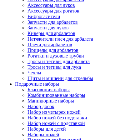
Аксессуары для луков
Аксессуары для рогаток
Виброгасители
Запчасти для арбалетов
Запчасти для луков
Киверы для арбалетов
Натяжители плеч для арбалета
Плечи для арбалетов
Прицелы для арбалетов
Рогатки и духовые трубки
Тросы и тетивы для арбалета
Тросы и тетивы для лука
Чехлы
Щиты и мишени для стрельбы
Подарочные наборы
Благовония наборы
Комбинированные наборы
Маникюрные наборы
Набор досок
Набор из четырех ножей
Набор ножей без подставки
Набор ножей с подставкой
Наборы для детей
Наборы ножей