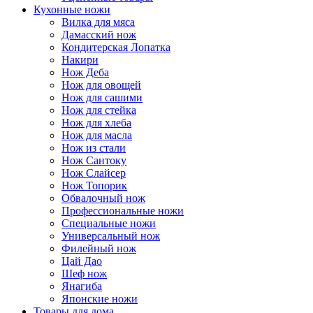
Кухонные ножи
Вилка для мяса
Дамасский нож
Кондитерская Лопатка
Накири
Нож Деба
Нож для овощей
Нож для сашими
Нож для стейка
Нож для хлеба
Нож для масла
Нож из стали
Нож Сантоку
Нож Слайсер
Нож Топорик
Обвалочный нож
Профессиональные ножи
Специальные ножи
Универсальный нож
Филейный нож
Цай Дао
Шеф нож
Янагиба
Японские ножи
Товары для дома