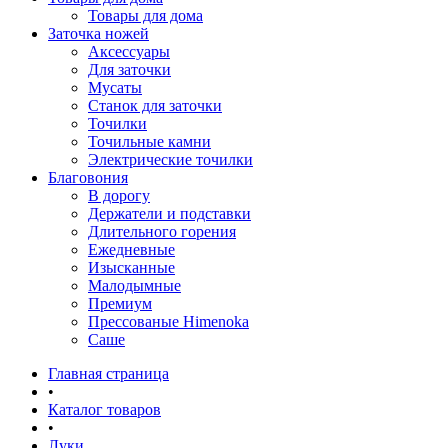
Товары для дома
Заточка ножей
Аксессуары
Для заточки
Мусаты
Станок для заточки
Точилки
Точильные камни
Электрические точилки
Благовония
В дорогу
Держатели и подставки
Длительного горения
Ежедневные
Изысканные
Малодымные
Премиум
Прессованые Himenoka
Саше
Главная страница
•
Каталог товаров
•
Луки