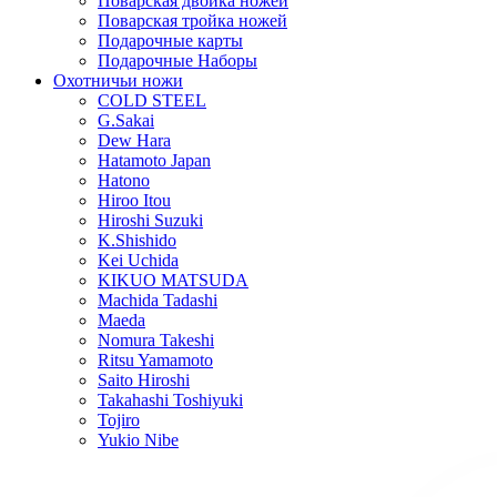
Поварская двойка ножей
Поварская тройка ножей
Подарочные карты
Подарочные Наборы
Охотничьи ножи
COLD STEEL
G.Sakai
Dew Hara
Hatamoto Japan
Hatono
Hiroo Itou
Hiroshi Suzuki
K.Shishido
Kei Uchida
KIKUO MATSUDA
Machida Tadashi
Maeda
Nomura Takeshi
Ritsu Yamamoto
Saito Hiroshi
Takahashi Toshiyuki
Tojiro
Yukio Nibe