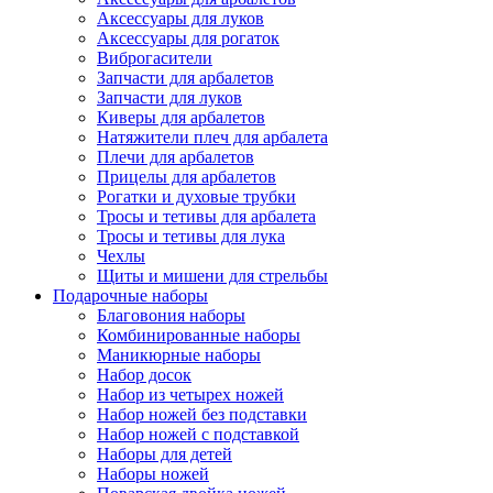
Аксессуары для луков
Аксессуары для рогаток
Виброгасители
Запчасти для арбалетов
Запчасти для луков
Киверы для арбалетов
Натяжители плеч для арбалета
Плечи для арбалетов
Прицелы для арбалетов
Рогатки и духовые трубки
Тросы и тетивы для арбалета
Тросы и тетивы для лука
Чехлы
Щиты и мишени для стрельбы
Подарочные наборы
Благовония наборы
Комбинированные наборы
Маникюрные наборы
Набор досок
Набор из четырех ножей
Набор ножей без подставки
Набор ножей с подставкой
Наборы для детей
Наборы ножей