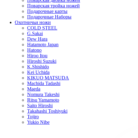
Поварская двойка ножей
Поварская тройка ножей
Подарочные карты
Подарочные Наборы
Охотничьи ножи
COLD STEEL
G.Sakai
Dew Hara
Hatamoto Japan
Hatono
Hiroo Itou
Hiroshi Suzuki
K.Shishido
Kei Uchida
KIKUO MATSUDA
Machida Tadashi
Maeda
Nomura Takeshi
Ritsu Yamamoto
Saito Hiroshi
Takahashi Toshiyuki
Tojiro
Yukio Nibe