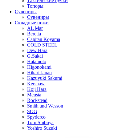
Тактические ручки
Топоры
Сувениры
Сувениры
Складные ножи
AL Mar
Beretta
Capitan Koyama
COLD STEEL
Dew Hara
G.Sakai
Hatamoto
Higonokami
Hikari Japan
Kazuyuki Sakurai
Kershaw
Koji Hara
Mcusta
Rockstead
Smith and Wesson
SOG
Spyderco
Toru Shibuya
Yoshiro Suzuki