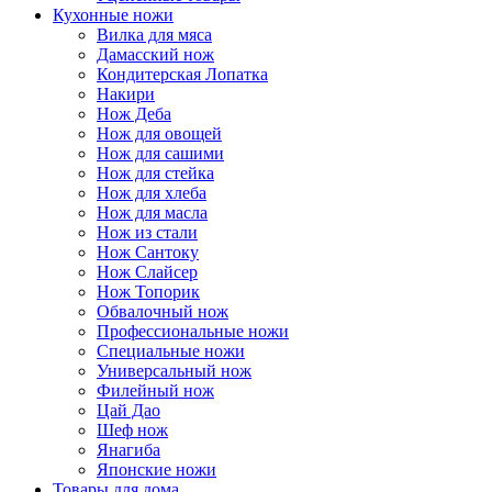
Кухонные ножи
Вилка для мяса
Дамасский нож
Кондитерская Лопатка
Накири
Нож Деба
Нож для овощей
Нож для сашими
Нож для стейка
Нож для хлеба
Нож для масла
Нож из стали
Нож Сантоку
Нож Слайсер
Нож Топорик
Обвалочный нож
Профессиональные ножи
Специальные ножи
Универсальный нож
Филейный нож
Цай Дао
Шеф нож
Янагиба
Японские ножи
Товары для дома