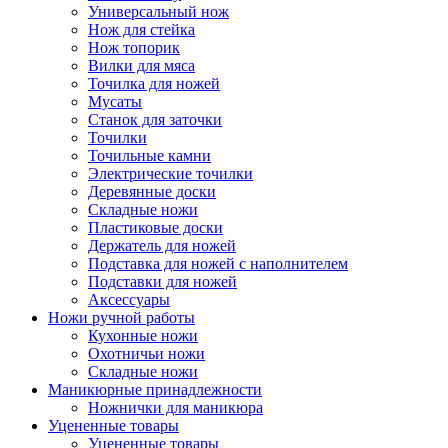
Универсальный нож
Нож для стейка
Нож топорик
Вилки для мяса
Точилка для ножей
Мусаты
Станок для заточки
Точилки
Точильные камни
Электрические точилки
Деревянные доски
Складные ножи
Пластиковые доски
Держатель для ножей
Подставка для ножей с наполнителем
Подставки для ножей
Аксессуары
Ножи ручной работы
Кухонные ножи
Охотничьи ножи
Складные ножи
Маникюрные принадлежности
Ножнички для маникюра
Уцененные товары
Уцененные товары