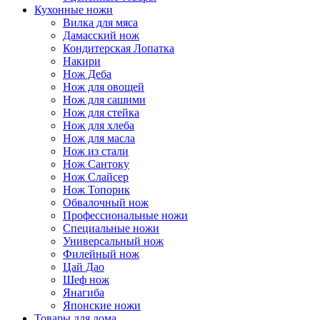
Кухонные ножи
Вилка для мяса
Дамасский нож
Кондитерская Лопатка
Накири
Нож Деба
Нож для овощей
Нож для сашими
Нож для стейка
Нож для хлеба
Нож для масла
Нож из стали
Нож Сантоку
Нож Слайсер
Нож Топорик
Обвалочный нож
Профессиональные ножи
Специальные ножи
Универсальный нож
Филейный нож
Цай Дао
Шеф нож
Янагиба
Японские ножи
Товары для дома