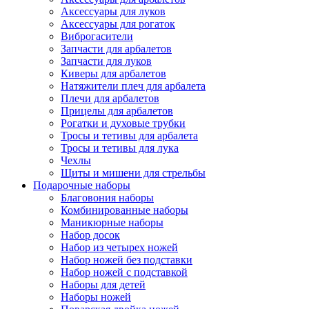
Аксессуары для луков
Аксессуары для рогаток
Виброгасители
Запчасти для арбалетов
Запчасти для луков
Киверы для арбалетов
Натяжители плеч для арбалета
Плечи для арбалетов
Прицелы для арбалетов
Рогатки и духовые трубки
Тросы и тетивы для арбалета
Тросы и тетивы для лука
Чехлы
Щиты и мишени для стрельбы
Подарочные наборы
Благовония наборы
Комбинированные наборы
Маникюрные наборы
Набор досок
Набор из четырех ножей
Набор ножей без подставки
Набор ножей с подставкой
Наборы для детей
Наборы ножей