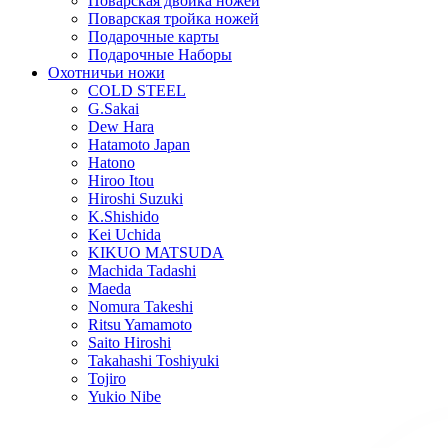
Поварская двойка ножей
Поварская тройка ножей
Подарочные карты
Подарочные Наборы
Охотничьи ножи
COLD STEEL
G.Sakai
Dew Hara
Hatamoto Japan
Hatono
Hiroo Itou
Hiroshi Suzuki
K.Shishido
Kei Uchida
KIKUO MATSUDA
Machida Tadashi
Maeda
Nomura Takeshi
Ritsu Yamamoto
Saito Hiroshi
Takahashi Toshiyuki
Tojiro
Yukio Nibe