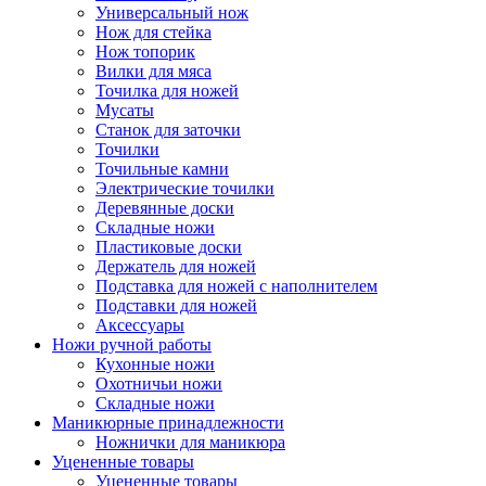
Универсальный нож
Нож для стейка
Нож топорик
Вилки для мяса
Точилка для ножей
Мусаты
Станок для заточки
Точилки
Точильные камни
Электрические точилки
Деревянные доски
Складные ножи
Пластиковые доски
Держатель для ножей
Подставка для ножей с наполнителем
Подставки для ножей
Аксессуары
Ножи ручной работы
Кухонные ножи
Охотничьи ножи
Складные ножи
Маникюрные принадлежности
Ножнички для маникюра
Уцененные товары
Уцененные товары