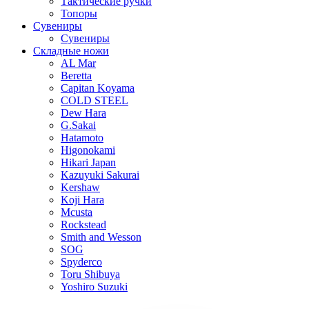
Тактические ручки
Топоры
Сувениры
Сувениры
Складные ножи
AL Mar
Beretta
Capitan Koyama
COLD STEEL
Dew Hara
G.Sakai
Hatamoto
Higonokami
Hikari Japan
Kazuyuki Sakurai
Kershaw
Koji Hara
Mcusta
Rockstead
Smith and Wesson
SOG
Spyderco
Toru Shibuya
Yoshiro Suzuki