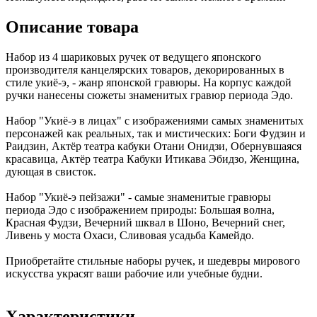
Описание товара
Набор из 4 шариковых ручек от ведущего японского
производителя канцелярских товаров, декорированных в
стиле укиё-э, - жанр японской гравюры. На корпус каждой
ручки нанесены сюжеты знаменитых гравюр периода Эдо.
Набор "Укиё-э в лицах" с изображениями самых знаменитых
персонажей как реальных, так и мистических: Боги Фудзин и
Раидзин, Актёр театра кабуки Отани Онидзи, Обернувшаяся
красавица, Актёр театра Кабуки Итикава Эбидзо, Женщина,
дующая в свисток.
Набор "Укиё-э пейзажи" - самые знаменитые гравюры
периода Эдо с изображением природы: Большая волна,
Красная Фудзи, Вечерний шквал в Шоно, Вечерний снег,
Ливень у моста Охаси, Сливовая усадьба Камейдо.
Приобретайте стильные наборы ручек, и шедевры мирового
искусства украсят ваши рабочие или учебные будни.
Характеристики