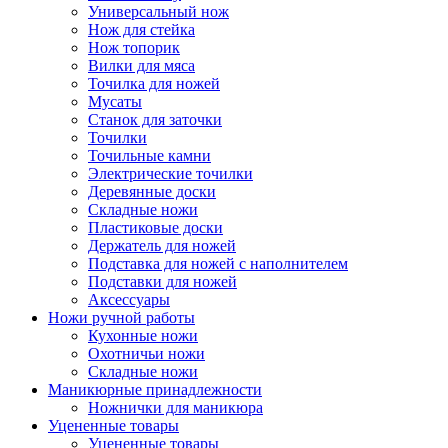
Универсальный нож
Нож для стейка
Нож топорик
Вилки для мяса
Точилка для ножей
Мусаты
Станок для заточки
Точилки
Точильные камни
Электрические точилки
Деревянные доски
Складные ножи
Пластиковые доски
Держатель для ножей
Подставка для ножей с наполнителем
Подставки для ножей
Аксессуары
Ножи ручной работы
Кухонные ножи
Охотничьи ножи
Складные ножи
Маникюрные принадлежности
Ножнички для маникюра
Уцененные товары
Уцененные товары