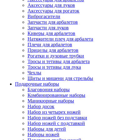
Аксессуары для луков
Аксессуары для рогаток
Виброгасители
Запчасти для арбалетов
Запчасти для луков
Киверы для арбалетов
Натяжители плеч для арбалета
Плечи для арбалетов
Прицелы для арбалетов
Рогатки и духовые трубки
Тросы и тетивы для арбалета
Тросы и тетивы для лука
Чехлы
Щиты и мишени для стрельбы
Подарочные наборы
Благовония наборы
Комбинированные наборы
Маникюрные наборы
Набор досок
Набор из четырех ножей
Набор ножей без подставки
Набор ножей с подставкой
Наборы для детей
Наборы ножей