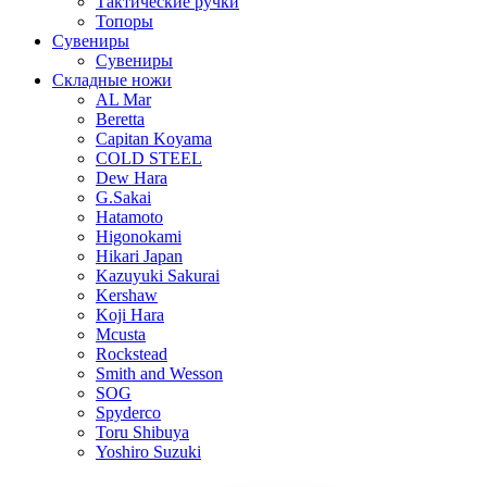
Тактические ручки
Топоры
Сувениры
Сувениры
Складные ножи
AL Mar
Beretta
Capitan Koyama
COLD STEEL
Dew Hara
G.Sakai
Hatamoto
Higonokami
Hikari Japan
Kazuyuki Sakurai
Kershaw
Koji Hara
Mcusta
Rockstead
Smith and Wesson
SOG
Spyderco
Toru Shibuya
Yoshiro Suzuki