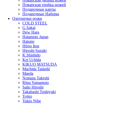
Поварская двойка ножей
Поварская тройка ножей
Подарочные карты
Подарочные Наборы
Охотничьи ножи
COLD STEEL
G.Sakai
Dew Hara
Hatamoto Japan
Hatono
Hiroo Itou
Hiroshi Suzuki
K.Shishido
Kei Uchida
KIKUO MATSUDA
Machida Tadashi
Maeda
Nomura Takeshi
Ritsu Yamamoto
Saito Hiroshi
Takahashi Toshiyuki
Tojiro
Yukio Nibe