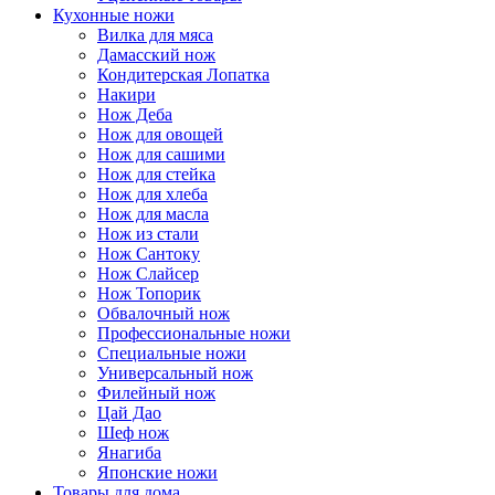
Кухонные ножи
Вилка для мяса
Дамасский нож
Кондитерская Лопатка
Накири
Нож Деба
Нож для овощей
Нож для сашими
Нож для стейка
Нож для хлеба
Нож для масла
Нож из стали
Нож Сантоку
Нож Слайсер
Нож Топорик
Обвалочный нож
Профессиональные ножи
Специальные ножи
Универсальный нож
Филейный нож
Цай Дао
Шеф нож
Янагиба
Японские ножи
Товары для дома