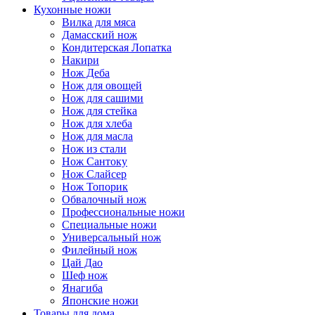
Кухонные ножи
Вилка для мяса
Дамасский нож
Кондитерская Лопатка
Накири
Нож Деба
Нож для овощей
Нож для сашими
Нож для стейка
Нож для хлеба
Нож для масла
Нож из стали
Нож Сантоку
Нож Слайсер
Нож Топорик
Обвалочный нож
Профессиональные ножи
Специальные ножи
Универсальный нож
Филейный нож
Цай Дао
Шеф нож
Янагиба
Японские ножи
Товары для дома