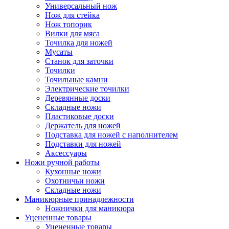
Универсальный нож
Нож для стейка
Нож топорик
Вилки для мяса
Точилка для ножей
Мусаты
Станок для заточки
Точилки
Точильные камни
Электрические точилки
Деревянные доски
Складные ножи
Пластиковые доски
Держатель для ножей
Подставка для ножей с наполнителем
Подставки для ножей
Аксессуары
Ножи ручной работы
Кухонные ножи
Охотничьи ножи
Складные ножи
Маникюрные принадлежности
Ножнички для маникюра
Уцененные товары
Уцененные товары