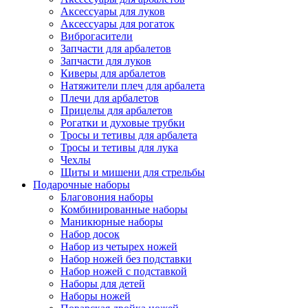
Аксессуары для луков
Аксессуары для рогаток
Виброгасители
Запчасти для арбалетов
Запчасти для луков
Киверы для арбалетов
Натяжители плеч для арбалета
Плечи для арбалетов
Прицелы для арбалетов
Рогатки и духовые трубки
Тросы и тетивы для арбалета
Тросы и тетивы для лука
Чехлы
Щиты и мишени для стрельбы
Подарочные наборы
Благовония наборы
Комбинированные наборы
Маникюрные наборы
Набор досок
Набор из четырех ножей
Набор ножей без подставки
Набор ножей с подставкой
Наборы для детей
Наборы ножей