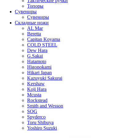
Тактические ручки
Топоры
Сувениры
Сувениры
Складные ножи
AL Mar
Beretta
Capitan Koyama
COLD STEEL
Dew Hara
G.Sakai
Hatamoto
Higonokami
Hikari Japan
Kazuyuki Sakurai
Kershaw
Koji Hara
Mcusta
Rockstead
Smith and Wesson
SOG
Spyderco
Toru Shibuya
Yoshiro Suzuki