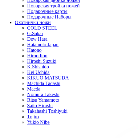
Поварская двойка ножей
Поварская тройка ножей
Подарочные карты
Подарочные Наборы
Охотничьи ножи
COLD STEEL
G.Sakai
Dew Hara
Hatamoto Japan
Hatono
Hiroo Itou
Hiroshi Suzuki
K.Shishido
Kei Uchida
KIKUO MATSUDA
Machida Tadashi
Maeda
Nomura Takeshi
Ritsu Yamamoto
Saito Hiroshi
Takahashi Toshiyuki
Tojiro
Yukio Nibe