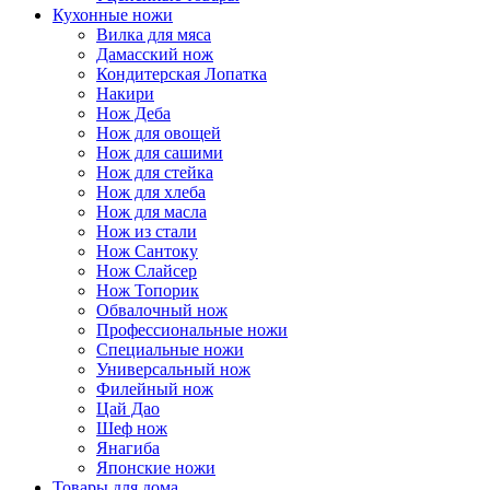
Кухонные ножи
Вилка для мяса
Дамасский нож
Кондитерская Лопатка
Накири
Нож Деба
Нож для овощей
Нож для сашими
Нож для стейка
Нож для хлеба
Нож для масла
Нож из стали
Нож Сантоку
Нож Слайсер
Нож Топорик
Обвалочный нож
Профессиональные ножи
Специальные ножи
Универсальный нож
Филейный нож
Цай Дао
Шеф нож
Янагиба
Японские ножи
Товары для дома