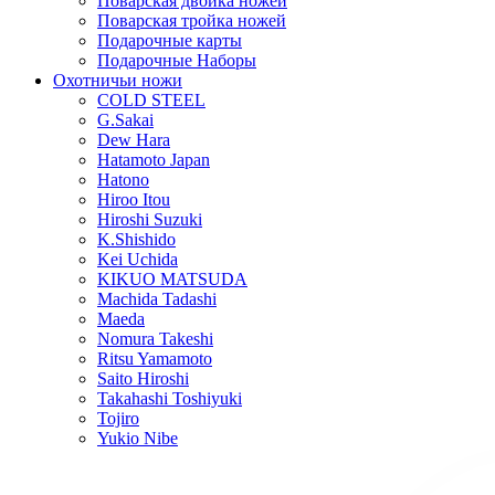
Поварская двойка ножей
Поварская тройка ножей
Подарочные карты
Подарочные Наборы
Охотничьи ножи
COLD STEEL
G.Sakai
Dew Hara
Hatamoto Japan
Hatono
Hiroo Itou
Hiroshi Suzuki
K.Shishido
Kei Uchida
KIKUO MATSUDA
Machida Tadashi
Maeda
Nomura Takeshi
Ritsu Yamamoto
Saito Hiroshi
Takahashi Toshiyuki
Tojiro
Yukio Nibe