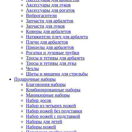
Аксессуары для луков
Аксессуары для рогаток
Виброгасители
Запчасти для арбалетов
Запчасти для луков
Киверы для арбалетов
Натяжители плеч для арбалета
Плечи для арбалетов
Прицелы для арбалетов
Рогатки и духовые трубки
Тросы и тетивы для арбалета
Тросы и тетивы для лука
Чехлы
Щиты и мишени для стрельбы
Подарочные наборы
Благовония наборы
Комбинированные наборы
Маникюрные наборы
Набор досок
Набор из четырех ножей
Набор ножей без подставки
Набор ножей с подставкой
Наборы для детей
Наборы ножей