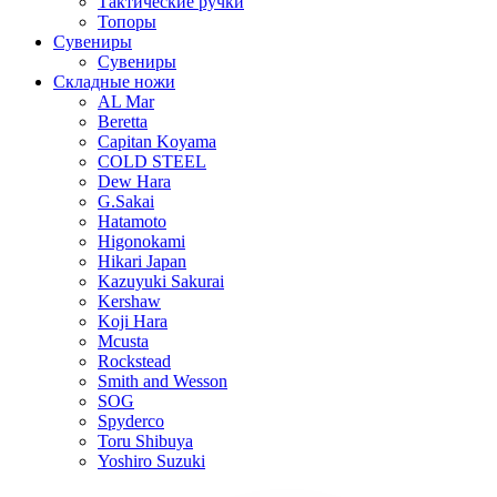
Тактические ручки
Топоры
Сувениры
Сувениры
Складные ножи
AL Mar
Beretta
Capitan Koyama
COLD STEEL
Dew Hara
G.Sakai
Hatamoto
Higonokami
Hikari Japan
Kazuyuki Sakurai
Kershaw
Koji Hara
Mcusta
Rockstead
Smith and Wesson
SOG
Spyderco
Toru Shibuya
Yoshiro Suzuki