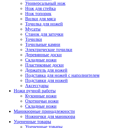
Универсальный нож
Нож для стейка
Нож топорик
Вилки для мяса
Точилка для ножей
Мусаты
Станок для заточки
Точилки
Точильные камни
Электрические точилки
Деревянные доски
Складные ножи
Пластиковые доски
Держатель для ножей
Подставка для ножей с наполнителем
Подставки для ножей
Аксессуары
Ножи ручной работы
Кухонные ножи
Охотничьи ножи
Складные ножи
Маникюрные принадлежности
Ножнички для маникюра
Уцененные товары
Уцененные товары