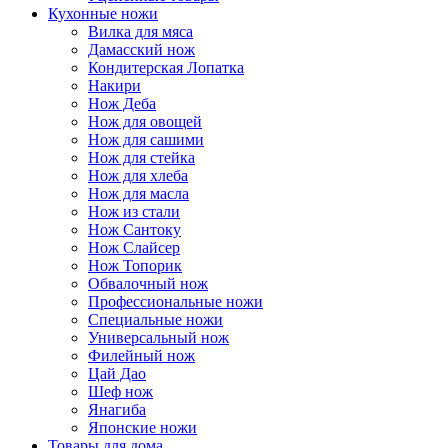
Кухонные ножи
Вилка для мяса
Дамасский нож
Кондитерская Лопатка
Накири
Нож Деба
Нож для овощей
Нож для сашими
Нож для стейка
Нож для хлеба
Нож для масла
Нож из стали
Нож Сантоку
Нож Слайсер
Нож Топорик
Обвалочный нож
Профессиональные ножи
Специальные ножи
Универсальный нож
Филейный нож
Цай Дао
Шеф нож
Янагиба
Японские ножи
Товары для дома