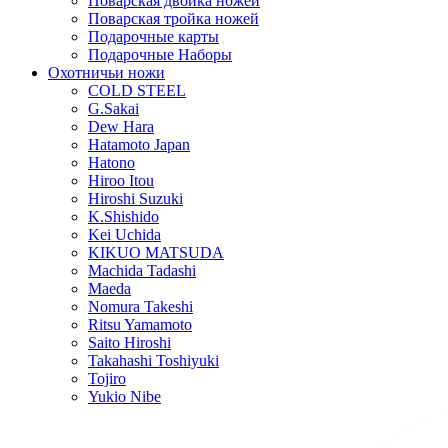
Поварская двойка ножей
Поварская тройка ножей
Подарочные карты
Подарочные Наборы
Охотничьи ножи
COLD STEEL
G.Sakai
Dew Hara
Hatamoto Japan
Hatono
Hiroo Itou
Hiroshi Suzuki
K.Shishido
Kei Uchida
KIKUO MATSUDA
Machida Tadashi
Maeda
Nomura Takeshi
Ritsu Yamamoto
Saito Hiroshi
Takahashi Toshiyuki
Tojiro
Yukio Nibe