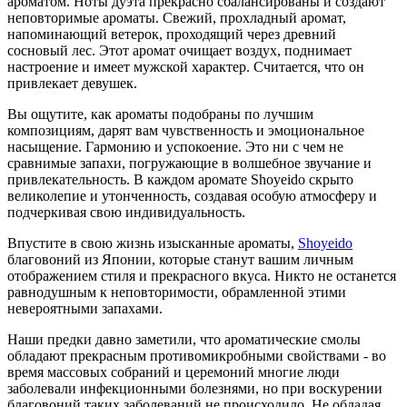
ароматом. Ноты дуэта прекрасно сбалансированы и создают
неповторимые ароматы. Свежий, прохладный аромат,
напоминающий ветерок, проходящий через древний
сосновый лес. Этот аромат очищает воздух, поднимает
настроение и имеет мужской характер. Считается, что он
привлекает девушек.
Вы ощутите, как ароматы подобраны по лучшим
композициям, дарят вам чувственность и эмоциональное
насыщение. Гармонию и успокоение. Это ни с чем не
сравнимые запахи, погружающие в волшебное звучание и
привлекательность. В каждом аромате Shoyeido скрыто
великолепие и утонченность, создавая особую атмосферу и
подчеркивая свою индивидуальность.
Впустите в свою жизнь изысканные ароматы,
Shoyeido
благовоний из Японии, которые станут вашим личным
отображением стиля и прекрасного вкуса. Никто не останется
равнодушным к неповторимости, обрамленной этими
невероятными запахами.
Наши предки давно заметили, что ароматические смолы
обладают прекрасным противомикробными свойствами - во
время массовых собраний и церемоний многие люди
заболевали инфекционными болезнями, но при воскурении
благовоний таких заболеваний не происходило. Не обладая