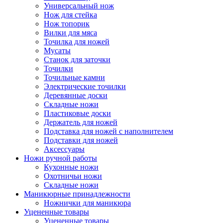
Универсальный нож
Нож для стейка
Нож топорик
Вилки для мяса
Точилка для ножей
Мусаты
Станок для заточки
Точилки
Точильные камни
Электрические точилки
Деревянные доски
Складные ножи
Пластиковые доски
Держатель для ножей
Подставка для ножей с наполнителем
Подставки для ножей
Аксессуары
Ножи ручной работы
Кухонные ножи
Охотничьи ножи
Складные ножи
Маникюрные принадлежности
Ножнички для маникюра
Уцененные товары
Уцененные товары