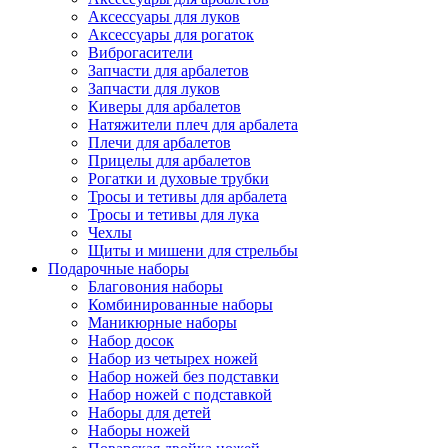
Аксессуары для луков
Аксессуары для рогаток
Виброгасители
Запчасти для арбалетов
Запчасти для луков
Киверы для арбалетов
Натяжители плеч для арбалета
Плечи для арбалетов
Прицелы для арбалетов
Рогатки и духовые трубки
Тросы и тетивы для арбалета
Тросы и тетивы для лука
Чехлы
Щиты и мишени для стрельбы
Подарочные наборы
Благовония наборы
Комбинированные наборы
Маникюрные наборы
Набор досок
Набор из четырех ножей
Набор ножей без подставки
Набор ножей с подставкой
Наборы для детей
Наборы ножей