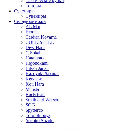
Тактические ручки
Топоры
Сувениры
Сувениры
Складные ножи
AL Mar
Beretta
Capitan Koyama
COLD STEEL
Dew Hara
G.Sakai
Hatamoto
Higonokami
Hikari Japan
Kazuyuki Sakurai
Kershaw
Koji Hara
Mcusta
Rockstead
Smith and Wesson
SOG
Spyderco
Toru Shibuya
Yoshiro Suzuki